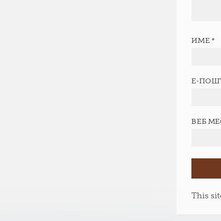
ИМЕ
*
Е-ПОШ
ВЕБ М
This si