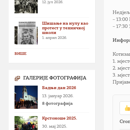
12. јул 2026.
Недјељ
– 13:0
Шишање на нулу као
– 17:3
протест у техничкој
школи
1. април 2026.
Информ
ВИШЕ
Котиза
1. мјес
2. мјес
3. мјес
ГАЛЕРИЈЕ ФОТОГРАФИЈА
Пријав
Бадњи дан 2026
13. јануар 2026.
8 фотографија
Крстоноше 2025.
Сто
30. мај 2025.