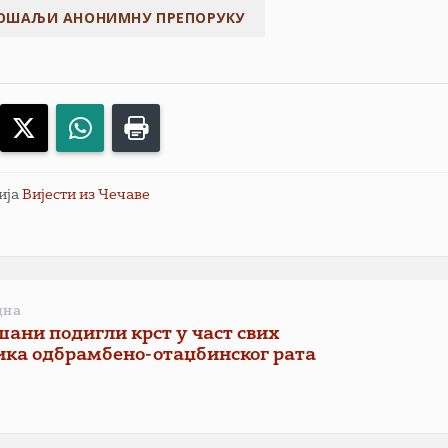
acebook
X
WhatsApp
Print
ија
Вијести из Чечаве
дна
шани подигли крст у част свих
ика одбрамбено-отаџбинског рата