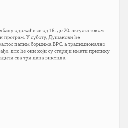
алу одржаће се од 18. до 20. августа током
ни програм. У суботу, Душанови ће
арастос палим борцима ВРС, а традиционално
ађе, док ће они који су старији имати прилику
адити сва три дана викенда.