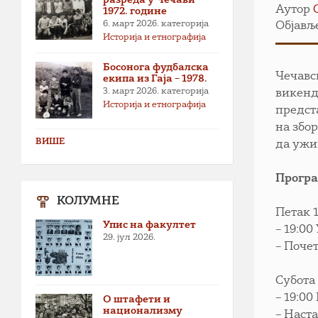
Аутор
1972. године
6. март 2026.
категорија
Објавље
Историја и етнографија
Босонога фудбалска
Чечавс
екипа из Гаја – 1978.
3. март 2026.
категорија
викенд
Историја и етнографија
предст
на збо
ВИШЕ
да ужи
Програ
КОЛУМНЕ
Петак 1
Упис на факултет
– 19:0
29. јул 2026.
– Поче
Субота 
– 19:0
О штафети и
национализму
– Наст