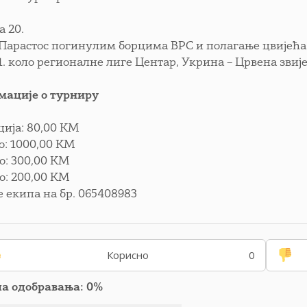
а 20.
0 Парастос погинулим борцима ВРС и полагање цвијећ
0 1. коло регионалне лиге Центар, Укрина – Црвена зви
ације о турниру
ција: 80,00 КМ
то: 1000,00 КМ
то: 300,00 КМ
то: 200,00 КМ
е екипа на бр. 065408983
Корисно
0
па одобравања: 0%