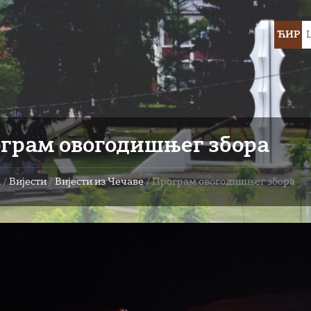
Choose
ЋИР
languag
грам овогодишњег збора
а
/
Вијести
/
Вијести из Чечаве
/
Програм овогодишњег збора