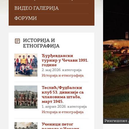
ВИДЕО ГАЛЕРИЈА
ФОРУМИ
ИСТОРИЈА И
ЕТНОГРАФИЈА
Ђурђевдански
турнир у Чечави 1991.
године
2. мај 2026.
категорија
Историја и етнографија
Теслић/Фудбалски
клуб 53. дивизије са
члановима штаба,
март 1945.
1. април 2026.
категорија
Историја и етнографија
Рингишпил /
Ученици петог
разреда у Чечави