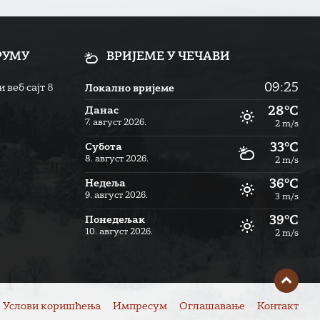
РУМУ
ВРИЈЕМЕ У ЧЕЧАВИ
09:25
 веб сајт
8
Локално вријеме
28°C
Данас
7. август 2026.
2 m/s
33°C
Субота
8. август 2026.
2 m/s
36°C
Недеља
9. август 2026.
3 m/s
39°C
Понедељак
10. август 2026.
2 m/s
Услови коришћења
Импресум
Оглашавање
Контакт