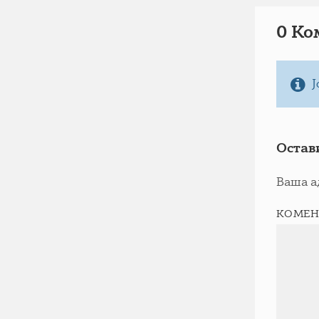
0 Ко
Ј
Остав
Ваша а
КОМЕН