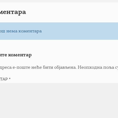
ментарa
ош нема коментара
ите коментар
дреса е-поште неће бити објављена.
Неопходна поља с
ТАР
*