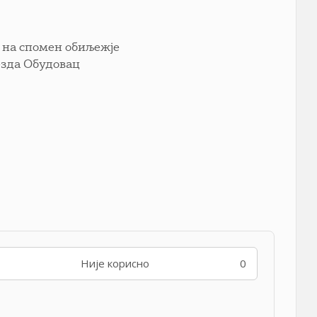
а на спомен обиљежје
језда Обудовац
Није корисно
0