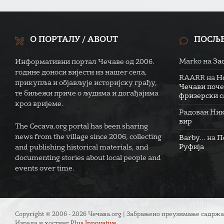
О ПОРТАЛУ / ABOUT
ПОСЉ
Marko
на
За
Информативни портал Чечаве од 2006.
године доноси вијести из нашег села,
RAARR
на
Н
прикупља и објављује историјску грађу,
Чечави поче
те биљежи приче о људима и догађајима
фризерски са
кроз вријеме.
Радован Ни
вир
The Cecava.org portal has been sharing
news from the village since 2006, collecting
Barby...
на
П
Руфија
and publishing historical materials, and
documenting stories about local people and
events over time.
Copyright © 2006 - 2026 Чечава.org | Забрањено преузимање садржа
Израда и хостинг
Plus Innovative