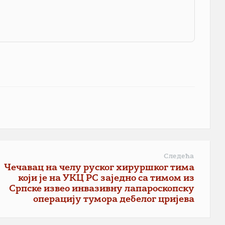
Следећа
Чечавац на челу руског хируршког тима
који је на УКЦ РС заједно са тимом из
Српске извео инвазивну лапароскопску
операцију тумора дебелог цријева