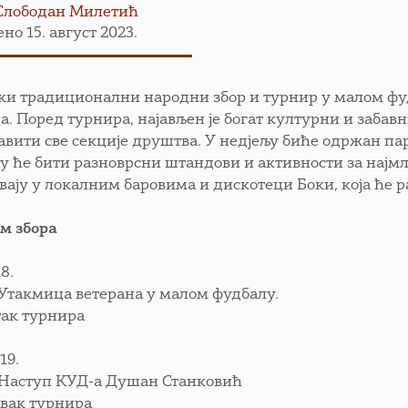
Слободан Милетић
но 15. август 2023.
ки традиционални народни збор и турнир у малом фудб
а. Поред турнира, најављен је богат културни и забав
авити све секције друштва. У недјељу биће одржан п
ру ће бити разноврсни штандови и активности за најмл
вају у локалним баровима и дискотеци Боки, која ће р
м збора
8.
0 Утакмица ветерана у малом фудбалу.
так турнира
19.
0 Наступ КУД-а Душан Станковић
авак турнира