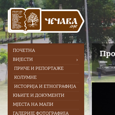
Skip
Skip
Skip
to
to
to
content
left
footer
sidebar
ПOЧЕТНА
Про
ВИЈЕСТИ
Почетн
ПРИЧЕ И РЕПОРТАЖЕ
КОЛУМНЕ
ИСТОРИЈА И ЕТНОГРАФИЈА
КЊИГЕ И ДОКУМЕНТИ
МЈЕСТА НА МАПИ
ГАЛЕРИЈЕ ФОТОГРАФИЈА