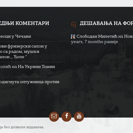
ЕДЊИ КОМЕНТАРИ
ДЕШАВАЊА НА ФО
сеоци у Чечави
Слободан Милетић
на
Нови
years, 7 months раније
ови фризерски салон у
о са радом, мушки
лон ,, Ђоле “
колић
на
На Укрини Томин
одигнута оптужница против
Email
Facebook
YouTube
ја без дозволе издавача.