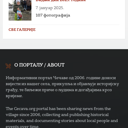
7. јануар 2025.
107 фотографија
СВЕ ГАЛЕРИЈЕ
О ПОРТАЛУ / ABOUT
Информативни портал Чечаве од 2006. године доноси
вијести из нашег села, прикупља и објављује историјску
грађу, те биљежи приче о људима и догађајима кроз
вријеме.
The Cecava.org portal has been sharing news from the
village since 2006, collecting and publishing historical
materials, and documenting stories about local people and
events over time.