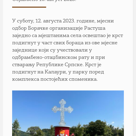
У суботу, 12. августа 2023. године, мјесни
одбор Борачке организације Растуша
заједно са мјештанима села освештао је крст
подигнут у част свих бораца из ове мјесне
заједнице који су учествовали у
одбрамбено-отаџбинском рату и при
стварању Републике Српске. Крст је
подигнут на Калаури, у парку поред
комплекса постојећих споменика.