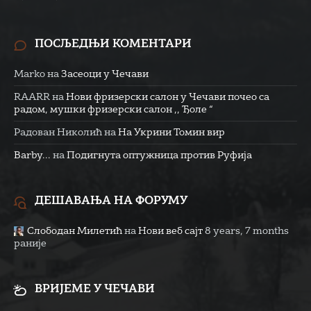
ПОСЉЕДЊИ КОМЕНТАРИ
Marko
на
Засеоци у Чечави
RAARR
на
Нови фризерски салон у Чечави почео са
радом, мушки фризерски салон ,, Ђоле “
Радован Николић
на
На Укрини Томин вир
Barby...
на
Подигнута оптужница против Руфија
ДЕШАВАЊА НА ФОРУМУ
Слободан Милетић
на
Нови веб сајт
8 years, 7 months
раније
ВРИЈЕМЕ У ЧЕЧАВИ