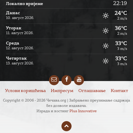
22:19
Локално вријеме
24°C
Данас
10. август 2026.
2 m/s
36°C
Уторак
11. август 2026.
2 m/s
33°C
Cреда
12. август 2026.
3 m/s
33°C
Четвртак
13. август 2026.
3 m/s
Email
Facebook
YouTube
Услови коришћења
Импресум
Оглашавање
Контакт
Copyright © 2006 - 2026 Чечава.org | Забрањено преузимање садржаја
без дозволе издавача.
Израда и хостинг
Plus Innovative