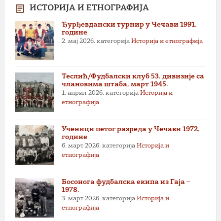
ИСТОРИЈА И ЕТНОГРАФИЈА
Ђурђевдански турнир у Чечави 1991.
године
2. мај 2026.
категорија
Историја и етнографија
Теслић/Фудбалски клуб 53. дивизије са
члановима штаба, март 1945.
1. април 2026.
категорија
Историја и
етнографија
Ученици петог разреда у Чечави 1972.
године
6. март 2026.
категорија
Историја и
етнографија
Босонога фудбалска екипа из Гаја –
1978.
3. март 2026.
категорија
Историја и
етнографија