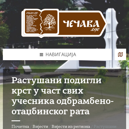
Skip
Skip
Skip
to
to
to
content
left
footer
sidebar
НАВИГАЦИЈА
Растушани подигли
крст у част свих
учесника одбрамбено-
отаџбинског рата
Почетна
/
Вијести
/
Вијести из региона
/
Растушани