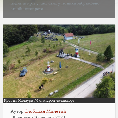
подигли крст у част свих учесника одбрамбено-
отаџбинског рата
Крст на Калаури / Фото: дрон чечава.орг
Аутор
Слободан Милетић
Објављено 16. август 2023.