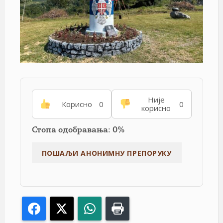
Није
Корисно
0
0
корисно
Стопа одобравања: 0%
Facebook
X
WhatsApp
Print