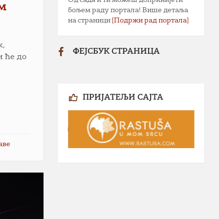
м
бољем раду портала! Више детаља
на страници
[Подржи рад портала]
к,
ФЕЈСБУК СТРАНИЦА
и ће до
е
ПРИЈАТЕЉИ САЈТА
аве