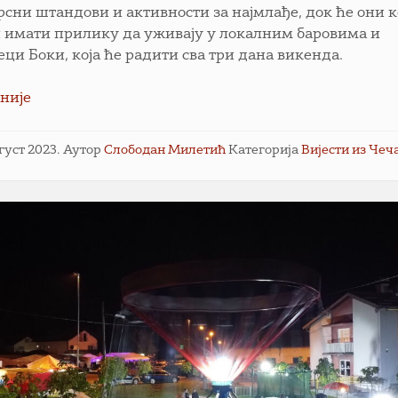
рсни штандови и активности за најмлађе, док ће они к
и имати прилику да уживају у локалним баровима и
еци Боки, која ће радити сва три дана викенда.
није
вгуст 2023.
Аутор
Слободан Милетић
Категорија
Вијести из Чеч