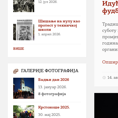
12. јул 2026.
Идућ
фуд
Шишање на нулу као
Традиц
протест у техничкој
школи
суботу 
1. април 2026.
промје
година
ВИШЕ
органи
Опшир
ГАЛЕРИЈЕ ФОТОГРАФИЈА
14. а
Бадњи дан 2026
13. јануар 2026.
8 фотографија
Крстоноше 2025.
30. мај 2025.