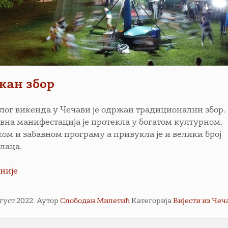
жан збор
лог викенда у Чечави је одржан традиционални збор.
вна манифестација је протекла у богатом културном,
ком и забавном програму а привукла је и велики број
илаца.
није
вгуст 2022.
Аутор
Слободан Милетић
Категорија
Вијести из Чеч