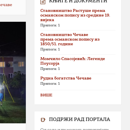
КЊИГЕ И ДОКУМЕНТИ
Чечаве
Становништво Растуше према
османском попису из средине 19.
вијека
Прилога: 1
Становништво Чечаве
према османском попису из
1850/51. године
Прилога: 1
Момчило Спасојевић: Легенде
Поусорја
Прилога: 1
Рудна богатства Чечаве
Прилога: 1
ВИШЕ
ПОДРЖИ РАД ПОРТАЛА
Од сада и ти можеш допринијети