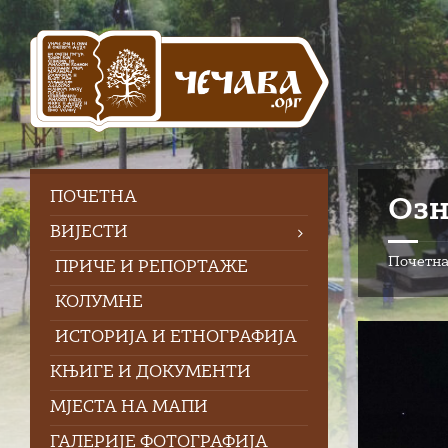
Skip
Skip
Skip
Skip
to
to
to
to
content
left
right
footer
sidebar
sidebar
ПOЧЕТНА
Озн
ВИЈЕСТИ
Почетн
ПРИЧЕ И РЕПОРТАЖЕ
КОЛУМНЕ
ИСТОРИЈА И ЕТНОГРАФИЈА
КЊИГЕ И ДОКУМЕНТИ
МЈЕСТА НА МАПИ
ГАЛЕРИЈЕ ФОТОГРАФИЈА