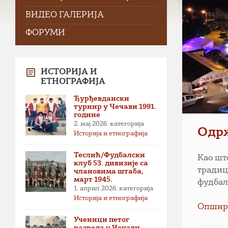
ВИДЕО ГАЛЕРИЈА
ФОРУМИ
ИСТОРИЈА И
ЕТНОГРАФИЈА
Ђурђевдански
турнир у Чечави 1991.
године
2. мај 2026.
категорија
Одр
Историја и етнографија
Теслић/Фудбалски
Као што
клуб 53. дивизије са
традиц
члановима штаба,
март 1945.
фудбалу
1. април 2026.
категорија
Историја и етнографија
Опшир
Ученици петог
разреда у Чечави