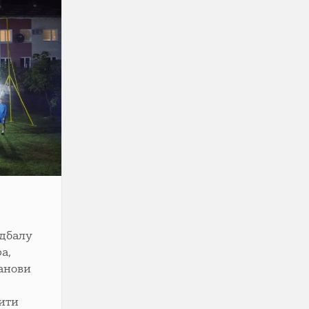
удбалу
а,
шанови
бити