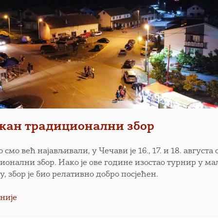
жан традиционални збор
 смо већ најављивали, у Чечави је 16., 17. и 18. август
ионални збор. Иако је ове године изостао турнир у м
, збор је био релативно добро посјећен.
није