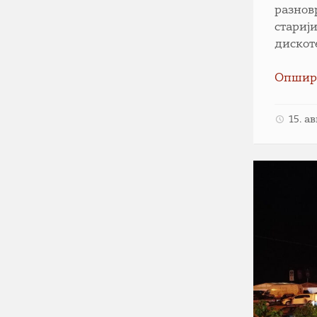
разнов
стариј
дискот
Опшир
15. а