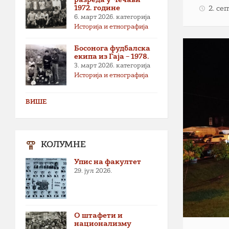
1972. године
2. се
6. март 2026.
категорија
Историја и етнографија
Босонога фудбалска
екипа из Гаја – 1978.
3. март 2026.
категорија
Историја и етнографија
ВИШЕ
КОЛУМНЕ
Упис на факултет
29. јул 2026.
О штафети и
национализму