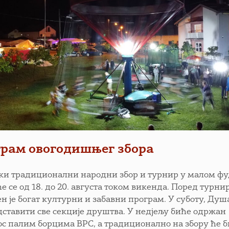
рам овогодишњег збора
ки традиционални народни збор и турнир у малом ф
 се од 18. до 20. августа током викенда. Поред турнир
ен је богат културни и забавни програм. У суботу, Ду
дставити све секције друштва. У недјељу биће одржан
ос палим борцима ВРС, а традиционално на збору ће 