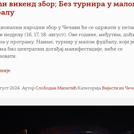
и викенд збор; Без турнира у мало
балу
ионални народни збор у Чечави ће се одржати у пета
и нед‌јељу (16, 17, 18. август). Ове године, међутим, доћ
на у програму. Наиме, турнир у малом фудбалу, који ј
ма био централни догађај манифестације, неће се
зовати.
није
вгуст 2024.
Аутор
Слободан Милетић
Категорија
Вијести из Чеч