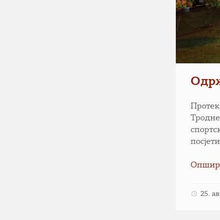
Одр
Протек
Тродне
спортс
посјет
Опшир
25. а