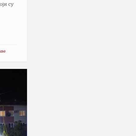
оји су
аве