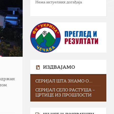
Нема актуелних догађаја
ИЗДВАЈАМО
а одржан
СЕРИЈАЛ ШТА ЗНАМО О…
алом
СЕРИЈАЛ СЕЛО РАСТУША –
ЦРТИЦЕ ИЗ ПРОШЛОСТИ