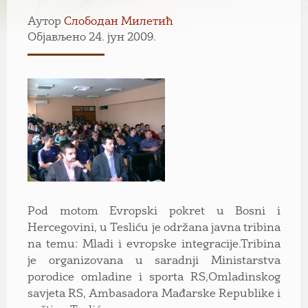
Аутор
Слободан Милетић
Објављено 24. јун 2009.
Pod motom Evropski pokret u Bosni i
Hercegovini, u Tesliću je održаnа jаvnа tribinа
nа temu: Mlаdi i evropske integrаcije.Tribinа
je orgаnizovаnа u sаrаdnji Ministаrstvа
porodice omlаdine i sportа RS,Omlаdinskog
sаvjetа RS, Аmbаsаdorа Mаđаrske Republike i