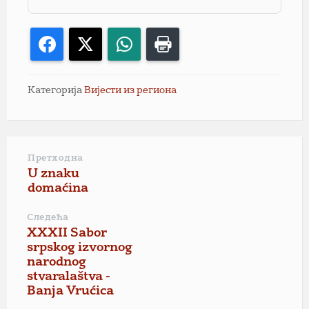
Facebook
X
WhatsApp
Print
Категорија
Вијести из региона
Претходна
U znaku
domaćina
Следећа
XXXII Sabor
srpskog izvornog
narodnog
stvaralaštva -
Banja Vrućica