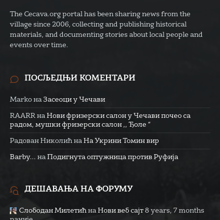
The Cecava.org portal has been sharing news from the
village since 2006, collecting and publishing historical
materials, and documenting stories about local people and
events over time.
ПОСЉЕДЊИ КОМЕНТАРИ
Marko
на
Засеоци у Чечави
RAARR
на
Нови фризерски салон у Чечави почео са
радом, мушки фризерски салон ,, Ђоле “
Радован Николић
на
На Укрини Томин вир
Barby...
на
Подигнута оптужница против Руфија
ДЕШАВАЊА НА ФОРУМУ
Слободан Милетић
на
Нови веб сајт
8 years, 7 months
раније