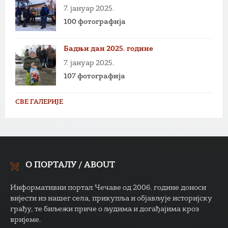
7. јануар 2025.
100 фотографија
Бадњи дан 2025. године
7. јануар 2025.
107 фотографија
СВЕ ГАЛЕРИЈЕ
О ПОРТАЛУ / ABOUT
Информативни портал Чечаве од 2006. године доноси
вијести из нашег села, прикупља и објављује историјску
грађу, те биљежи приче о људима и догађајима кроз
вријеме.