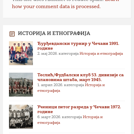
how your comment data is processed.
ИСТОРИЈА И ЕТНОГРАФИЈА
Ђурђевдански турнир у Чечави 1991.
године
2. мај 2026.
категорија
Историја и етнографија
Теслић/Фудбалски клуб 53. дивизије са
члановима штаба, март 1945.
1. април 2026.
категорија
Историја и
етнографија
Ученици петог разреда у Чечави 1972.
године
6. март 2026.
категорија
Историја и
етнографија