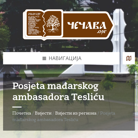
Skip
Skip
Skip
to
to
to
content
left
footer
sidebar
НАВИГАЦИЈА
Posjeta mađarskog
ambasadora Tesliću
Почетна
/
Вијести
/
Вијести из региона
/
Posjeta
mađarskog ambasadora Tesliću