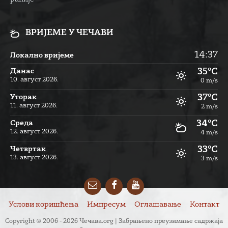
ВРИЈЕМЕ У ЧЕЧАВИ
14:37
Локално вријеме
35°C
Данас
10. август 2026.
0 m/s
37°C
Уторак
11. август 2026.
2 m/s
34°C
Cреда
12. август 2026.
4 m/s
33°C
Четвртак
13. август 2026.
3 m/s
Email
Facebook
YouTube
Услови коришћења
Импресум
Оглашавање
Контакт
Copyright © 2006 - 2026 Чечава.org | Забрањено преузимање садржаја