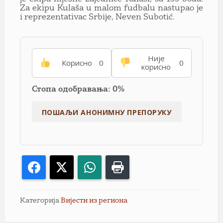
Za ekipu Kulaša u malom fudbalu nastupao je
i reprezentativac Srbije, Neven Subotić.
Није
Корисно
0
0
корисно
Стопа одобравања: 0%
Facebook
X
WhatsApp
Print
Категорија
Вијести из региона