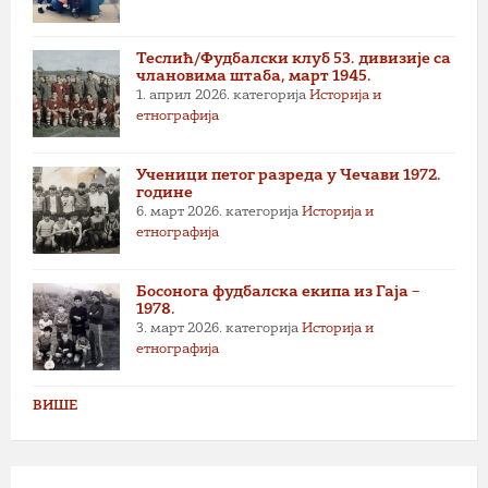
Теслић/Фудбалски клуб 53. дивизије са
члановима штаба, март 1945.
1. април 2026.
категорија
Историја и
етнографија
Ученици петог разреда у Чечави 1972.
године
6. март 2026.
категорија
Историја и
етнографија
Босонога фудбалска екипа из Гаја –
1978.
3. март 2026.
категорија
Историја и
етнографија
ВИШЕ