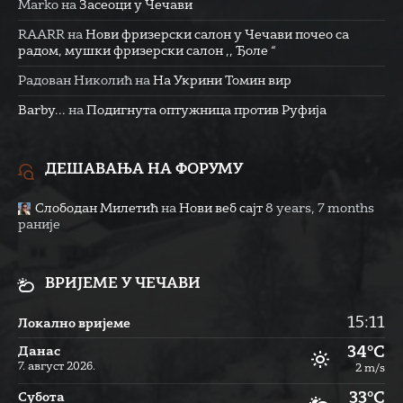
Marko
на
Засеоци у Чечави
RAARR
на
Нови фризерски салон у Чечави почео са
радом, мушки фризерски салон ,, Ђоле “
Радован Николић
на
На Укрини Томин вир
Barby...
на
Подигнута оптужница против Руфија
ДЕШАВАЊА НА ФОРУМУ
Слободан Милетић
на
Нови веб сајт
8 years, 7 months
раније
ВРИЈЕМЕ У ЧЕЧАВИ
15:11
Локално вријеме
34°C
Данас
7. август 2026.
2 m/s
33°C
Субота