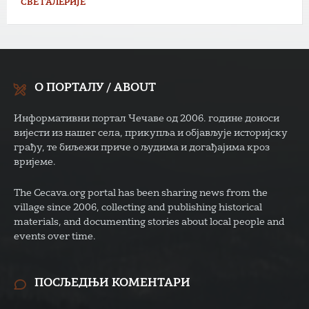
СВЕ ГАЛЕРИЈЕ
О ПОРТАЛУ / ABOUT
Информативни портал Чечаве од 2006. године доноси
вијести из нашег села, прикупља и објављује историјску
грађу, те биљежи приче о људима и догађајима кроз
вријеме.
The Cecava.org portal has been sharing news from the
village since 2006, collecting and publishing historical
materials, and documenting stories about local people and
events over time.
ПОСЉЕДЊИ КОМЕНТАРИ