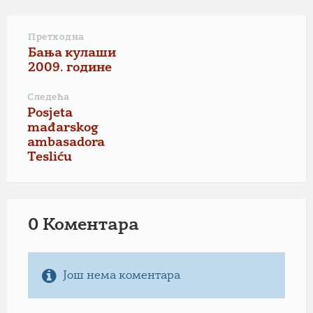
Претходна
Бања кулаши
2009. године
Следећа
Posjeta
mađarskog
ambasadora
Tesliću
0 Коментарa
Још нема коментара