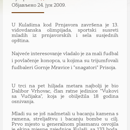
Објављено 24. јун 2009.
U Kulašima kod Prnjavora završena je 13.
vidovdanska olimpijada, sportski susreti
mladih iz prnjavorskih i sela susjednih
opština.
Najveće interesovanje vladalo je za mali fudbal
i povlačenje konopca, u kojima su trijumfovali
fudbaleri Gornje Mravice i "snagatori" Prisoja.
U trci na pet hiljada metara najbolji je bio
Dalibor Vrhovac, član ratne jedinice "Vukovi
sa Vučijaka", koja je obilježila 18 godina
osnivanja.
Mladi su se još nadmetali u bacanju kamena s
ramena, streljaštvu i bacanju bombe u cilj.
Prvo mjesto u generalnom plasmanu osvojila
je ekipa mjesne zajednice Kulaši, sa 133 boda.