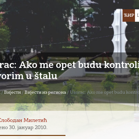
Choose
ЋИР
languag
rac: Ako me opet budu kontroli
vorim u štalu
а
/
Вијести
/
Вијести из региона
/
Usorac: Ako me opet budu kontrol
Слободан Милетић
но 30. јануар 2010.