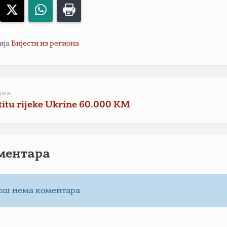
acebook
X
WhatsApp
Print
ија
Вијести из региона
дна
titu rijeke Ukrine 60.000 KM
ментарa
ош нема коментара