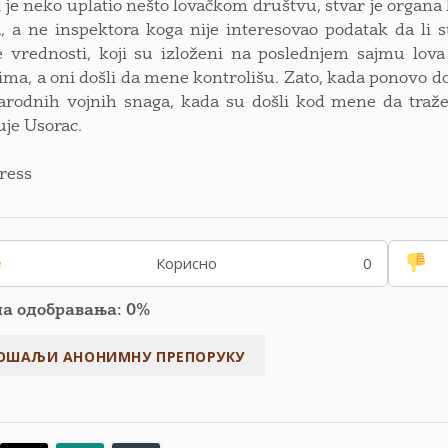
li je neko uplatio nešto lovačkom društvu, stvar je organa
, a ne inspektora koga nije interesovao podatak da li 
e vrednosti, koji su izloženi na poslednjem sajmu lova
ima, a oni došli da mene kontrolišu. Zato, kada ponovo do
rodnih vojnih snaga, kada su došli kod mene da traže
uje Usorac.
Press
Корисно
0
па одобравања: 0%