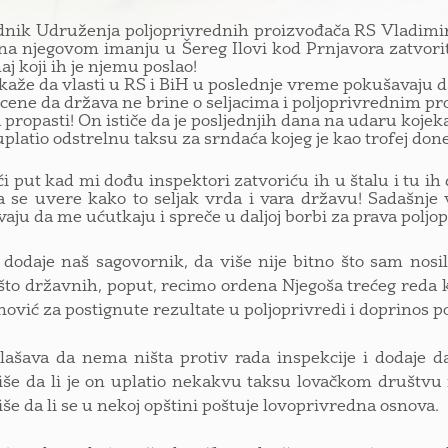
nik Udruženja poljoprivrednih proizvođača RS Vladimir U
na njegovom imanju u Šereg Ilovi kod Prnjavora zatvoriti 
aj koji ih je njemu poslao!
kaže da vlasti u RS i BiH u poslednje vreme pokušavaju da
ocene da država ne brine o seljacima i poljoprivrednim p
 propasti! On ističe da je posljednjih dana na udaru kojeka
 uplatio odstrelnu taksu za srndaća kojeg je kao trofej done
ći put kad mi dođu inspektori zatvoriću ih u štalu i tu ih
 se uvere kako to seljak vrda i vara državu! Sadašnje
aju da me ućutkaju i spreče u daljoj borbi za prava poljop
 dodaje naš sagovornik, da više nije bitno što sam nosil
to državnih, poput, recimo ordena Njegoša trećeg reda 
vić za postignute rezultate u poljoprivredi i doprinos po
ašava da nema ništa protiv rada inspekcije i dodaje d
iše da li je on uplatio nekakvu taksu lovačkom društvu 
iše da li se u nekoj opštini poštuje lovoprivredna osnova.