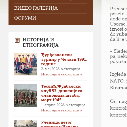
ВИДЕО ГАЛЕРИЈА
Predsed
posete 
ФОРУМИ
dođe on
Usorac 
iznosi 
do ruba
da li je
ИСТОРИЈА И
ЕТНОГРАФИЈА
– Slede
Ђурђевдански
pa neka
турнир у Чечави 1991.
pokušav
године
2. мај 2026.
категорија
Izgleda
Историја и етнографија
NATO, š
Теслић/Фудбалски
Kuzmano
клуб 53. дивизије са
члановима штаба,
март 1945.
On nagl
1. април 2026.
категорија
kontrol
Историја и етнографија
kontrol
Ученици петог
разреда у Чечави