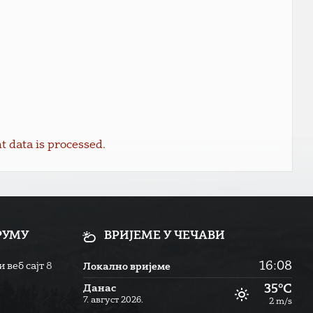
data is processed.
РУМУ
ВРИЈЕМЕ У ЧЕЧАВИ
16:08
 веб сајт
8
Локално вријеме
35°C
Данас
7. август 2026.
2 m/s