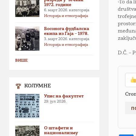
-To da 
1972. године
društva
6. март 2026.
категорија
Историја и етнографија
trofejn
prostor
Босонога фудбалска
međuna
екипа из Гаја – 1978.
zaključ
3. март 2026.
категорија
Историја и етнографија
D.Č. – 
ВИШЕ
КОЛУМНЕ
Сто
Упис на факултет
29. јул 2026.
О штафети и
национализму