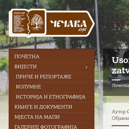
Skip
Skip
Skip
to
to
to
content
left
footer
sidebar
ПOЧЕТНА
Uso
ВИЈЕСТИ
zat
ПРИЧЕ И РЕПОРТАЖЕ
Почетн
КОЛУМНЕ
ИСТОРИЈА И ЕТНОГРАФИЈА
КЊИГЕ И ДОКУМЕНТИ
Аутор
МЈЕСТА НА МАПИ
Објавље
ГАЛЕРИЈЕ ФОТОГРАФИЈА