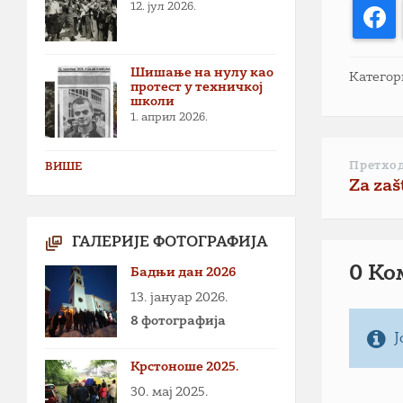
12. јул 2026.
F
Шишање на нулу као
Категор
протест у техничкој
школи
1. април 2026.
Претхо
ВИШЕ
Za zaš
ГАЛЕРИЈЕ ФОТОГРАФИЈА
0 Ко
Бадњи дан 2026
13. јануар 2026.
8 фотографија
Ј
Крстоноше 2025.
30. мај 2025.