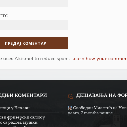
ЕСТО
te uses Akismet to reduce spam.
Learn how your comment 
ЕДЊИ КОМЕНТАРИ
ДЕШАВАЊА НА ФО
сеоци у Чечави
Слободан Милетић
на
Нови
years, 7 months раније
ови фризерски салон у
о са радом, мушки