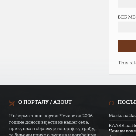
ВЕБ М
This si
О ПОРТАЛУ / ABOUT
ПОСЉ
Marko
на
За
Информативни портал Чечаве од 2006.
године доноси вијести из нашег села,
RAARR
на
Н
прикупља и објављује историјску грађу,
Чечави поче
те биљежи приче о људима и догађајима