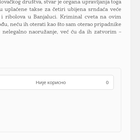
 lovačkog društva, stvar je organa upravljanja toga
su uplaćene takse za četiri ubijena srndaća veće
 i ribolova u Banjaluci. Kriminal cveta na ovim
đu, neću ih oterati kao što sam oterao pripadnike
 nelegalno naoružanje, već ću da ih zatvorim –
Није корисно
0