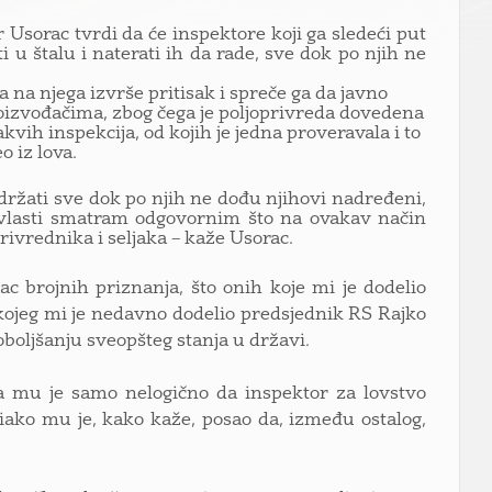
sorac tvrdi da će inspektore koji ga sledeći put
u štalu i naterati ih da rade, sve dok po njih ne
 na njega izvrše pritisak i spreče ga da javno
roizvođačima, zbog čega je poljoprivreda dovedena
kvih inspekcija, od kojih je jedna proveravala i to
o iz lova.
 držati sve dok po njih ne dođu njihovi nadređeni,
 vlasti smatram odgovornim što na ovakav način
rivrednika i seljaka – kaže Usorac.
ac brojnih priznanja, što onih koje mi je dodelio
kojeg mi je nedavno dodelio predsjednik RS Rajko
boljšanju sveopšteg stanja u državi.
a mu je samo nelogično da inspektor za lovstvo
iako mu je, kako kaže, posao da, između ostalog,