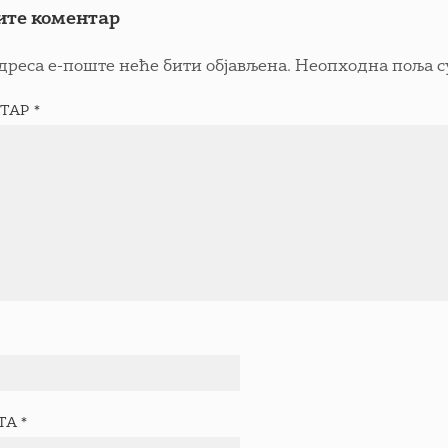
ите коментар
дреса е-поште неће бити објављена.
Неопходна поља с
ТАР
*
ТА
*