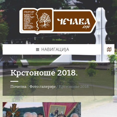
Skip
Skip
Skip
to
to
to
content
left
footer
sidebar
НАВИГАЦИЈА
Крстоноше 2018.
Почетна
/
Фото галерије
/
Крстоноше 2018.