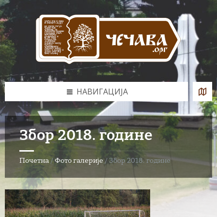
Skip
Skip
Skip
to
to
to
content
left
footer
sidebar
НАВИГАЦИЈА
Збор 2018. године
Почетна
/
Фото галерије
/
Збор 2018. године