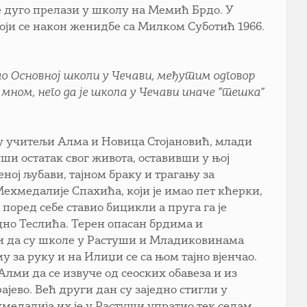
се дуго прелази у школу на Мемић Брдо. У
који се након женидбе са Милком Суботић 1966.
ао Основној школи у Чечави, међутим одговор
а мном, него да је школа у Чечави иначе ”тешка”
жу учитељи Алма и Новица Стојановић, млади
уши остатак свог живота, оставивши у њој
ној љубави, тајном браку и трагању за
ехмедалије Спахића, који је имао пет кћерки,
и поред себе ставио бицикли а пруга га је
дно Теслића. Терен опасан брдима и
о и да су школе у Растуши и Младиковинама
у за руку и на Илиџи се са њом тајно вјенчао.
е Алми да се извуче од сеоских обавеза и из
јево. Већ други дан су заједно стигли у
хмедалија их је у Растуши упратио тек седам