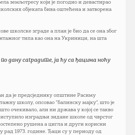
ела земљотресу који је погодио и девастирао
 школских објеката бива оштећена и затворена
ове школске зграде а план је био да се она због
нтажног типа као она на Укриници, на шта
по дану саградите, ја ћу са ђацима ноћу
ран да је предсједнику општине Расиму
тажну школу, опсовао ”балинску мајку”, што је
ешто очекивало, али ни држава у којој се такво
приступило изградњи зидане школе од чврстог
 постепено рушена а цигла и други корисни
у рад 1973. године. Ђаци су у периоду од