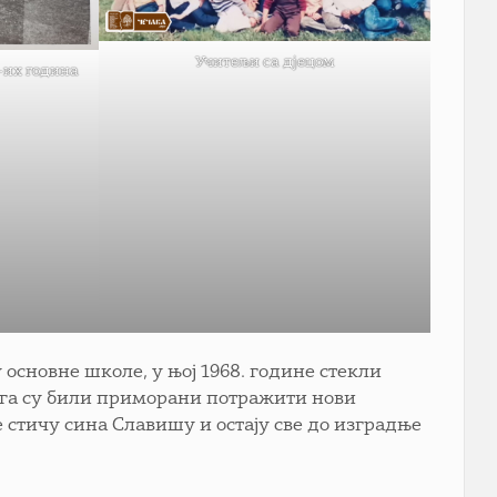
Учитељи са дјецом
-их година
основне школе, у њој 1968. године стекли
чега су били приморани потражити нови
е стичу сина Славишу и остају све до изградње