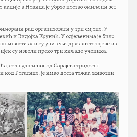
е акције а Новица је убрзо постао омиљени зет
риморани рад организовати у три смјене. У
екић и Видојка Крунић. У одјељенима је било
вашљивости али су учитељи држали течајеве из
 вијек су извели преко три хиљаде ученика.
ћа, села удаљеног од Сарајева тридесет
и код Рогатице, је имао доста тежак животни