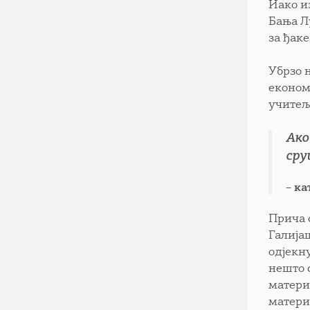
Иако и
Бања Лу
за ђаке
Убрзо н
економ
учитељ
Ако
сру
– ка
Прича 
Галија
одјекну
нешто 
матери
матери