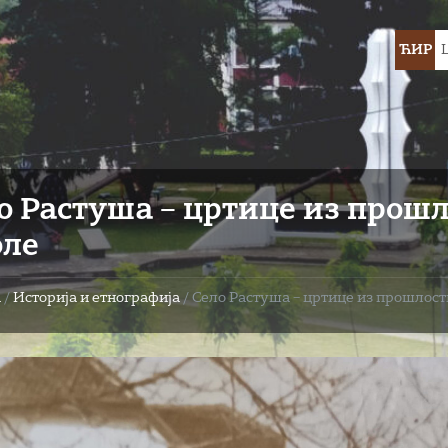
Choose
ЋИР
languag
о Растушa – цртице из прошл
ле
а
/
Историја и етнографија
/
Село Растушa – цртице из прошлост