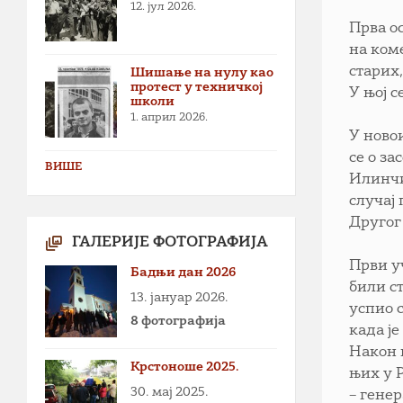
12. јул 2026.
Прва о
на ком
старих
Шишање на нулу као
протест у техничкој
У њој с
школи
1. април 2026.
У ново
се о за
ВИШЕ
Илинчи
случај
Другог 
ГАЛЕРИЈЕ ФОТОГРАФИЈА
Први у
Бадњи дан 2026
били с
13. јануар 2026.
успио с
8 фотографија
када је
Након 
Крстоноше 2025.
њих у 
30. мај 2025.
– генер