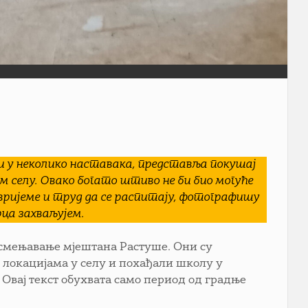
ћи у неколико наставака, представља покушај
м селу. Овако богато штиво не би био могућe
вријеме и труд да се распитају, фотографишу
рца захваљујем.
исмењавање мјештана Растуше. Они су
 локацијама у селу и похађали школу у
Овај текст обухвата само период од градње