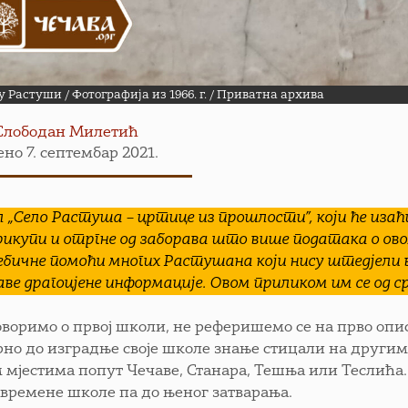
 Растуши / Фотографија из 1966. г. / Приватна архива
Слободан Милетић
но 7. септембар 2021.
л „Село Растушa – цртице из прошлости”, који ће иза
прикупи и отргне од заборава што више података о ово
себичне помоћи многих Растушана који нису штедјели 
аве драгоцјене информације. Овом приликом им се од с
оворимо о првој школи, не реферишемо се на прво оп
рно до изградње своје школе знање стицали на другим
 мјестима попут Чечаве, Станара, Тешња или Теслића. 
авремене школе па до њеног затварања.