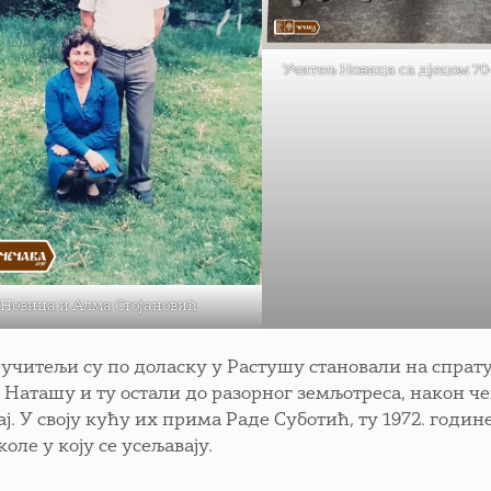
Учитељ Новица са дјецом 70
Новица и Алма Стојановић
учитељи су по доласку у Растушу становали на спрату 
 Наташу и ту остали до разорног земљотреса, након 
ј. У своју кућу их прима Раде Суботић, ту 1972. годин
оле у коју се усељавају.