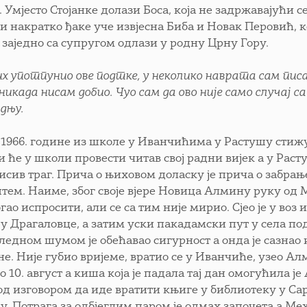
. Умјесто Стојанке долази Боса, која не задржавајући 
и накратко ђаке уче извјесна Биба и Новак Перовић, 
 заједно са супругом одлази у родну Црну Гору.
их употпунио ове подтке, у неколико наврата сам пис
никада нисам добио. Чуо сам да ово није само случај с
адњу.
н 1966. године из школе у Иванчићима у Растушу сти
и ће у школи провести читав свој радни вијек а у Раст
исив траг. Прича о њиховом доласку је прича о забрање
тем. Наиме, због своје вјере Новица Алмину руку од М
гао испросити, али се са тим није мирио. Сјео је у воз 
 у Драгаловце, а затим уски пакадамски пут у села по
ледном шумом је обећавао сигурност а онда је сазна
е. Није губио вријеме, вратио се у Иванчиће, узео Алм
то 10. август а киша која је падала тај дан омогућила ј
од изговором да иде вратити књиге у библиотеку у Сара
у. Потрага за одбјеглим паром је одмах започета а Ме