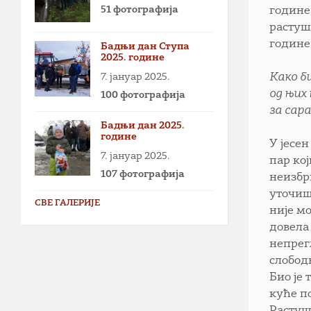
51 фотографија
године
растуш
године
Бадњи дан Ступа
2025. године
7. јануар 2025.
Како б
од њих 
100 фотографија
за сар
Бадњи дан 2025.
године
У јесе
7. јануар 2025.
пар кој
107 фотографија
неизбр
уточиш
СВЕ ГАЛЕРИЈЕ
није мо
довела
непрег
слободн
Био је 
куће п
Растуш