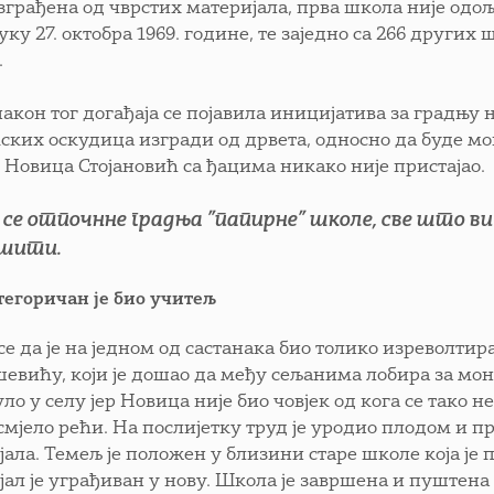
зграђена од чврстих материјала, прва школа није одољ
ку 27. октобра 1969. године, те заједно са 266 других
.
акон тог догађаја се појавила иницијатива за градњу н
ских оскудица изгради од дрвета, односно да буде мо
 Новица Стојановић са ђацима никако није пристајао.
 се отпочнне градња ”папирне” школе, све што ви 
шити.
тегоричан је био учитељ
се да је на једном од састанака био толико изреволти
шевићу, који је дошао да међу сељанима лобира за мон
ло у селу јер Новица није био човјек од кога се тако н
смјело рећи. На послијетку труд је уродио плодом и 
јала. Темељ је положен у близини старе школе која је
јал је уграђиван у нову. Школа је завршена и пуштена 