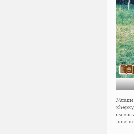
Млади 
кћерку
смјешта
нове шк