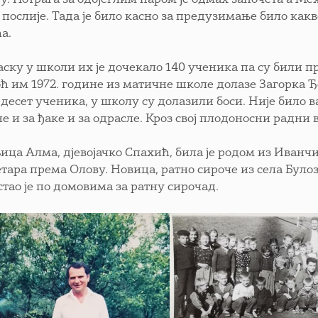
 послије. Тада је било касно за предузимање било какв
а.
аску у школи их је дочекало 140 ученика па су били п
ћ им 1972. године из матичне школе долазе Загорка Ђ
рдесет ученика, у школу су долазили боси. Није било 
е и за ђаке и за одрасле. Кроз свој плодоносни радни
ица Алма, дјевојачко Спахић, била је родом из Иванчи
тара према Олову. Новица, ратно сироче из села Булоз
стао је по домовима за ратну сирочад.