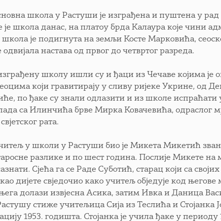
сновна школа у Растуши је изграђена и пуштена у рад 1
е је школа данас, на платоу брда Калаура које чини 
, школа је подигнута на земљи Косте Марковића, сеоско
е одвијала настава од првог до четвртог разреда.
изграђену школу ишли су и ђаци из Чечаве којима је о
сеоцима који гравитирају у сливу ријеке Укрине, од Д
ће, по ђаке су знали одлазити и из школе испраћати у
 пада са Илинчића брве Мирка Ковачевића, одраслог мј
свјетског рата.
читељ у школи у Растуши био је Микета Микетић зван
таросне разлике и по шест година. Послије Микете на 
азнати. Сјећа га се Раде Суботић, старац који са свој
 као дијете свједочио како учитељ обједује код његове м
њега долази извјесна Асика, затим Ивка и Даница Васи
Растушу стиже учитељица Сија из Теслића и Стојанка Ј
ацију 1953. годишта. Стојанка је учила ђаке у периоду 