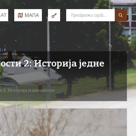
SEARCH:
МАПА
LAT
e:
ости 2: Историја једне
и 2: Историја једне школе