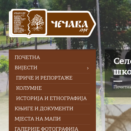
Skip
Skip
Skip
to
to
to
content
left
footer
sidebar
ПOЧЕТНА
Сел
ВИЈЕСТИ
шко
ПРИЧЕ И РЕПОРТАЖЕ
Почетн
КОЛУМНЕ
ИСТОРИЈА И ЕТНОГРАФИЈА
КЊИГЕ И ДОКУМЕНТИ
МЈЕСТА НА МАПИ
ГАЛЕРИЈЕ ФОТОГРАФИЈА