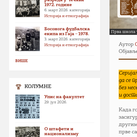
1972. године
6. март 2026.
категорија
Историја и етнографија
Босонога фудбалска
Прва школа у
екипа из Гаја – 1978.
3. март 2026.
категорија
Аутор
Историја и етнографија
Објавље
ВИШЕ
Серија
да се 
КОЛУМНЕ
без не
и дост
Упис на факултет
29. јул 2026.
Када г
засигу
другим
О штафети и
прве с
национализму