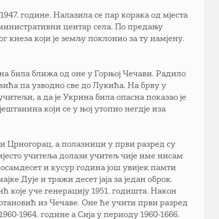
947. године. Налазила се пар корака од мјеста
административни центар села. По предању
г кнеза који је земљу поклонио за ту намјену.
на била ближа од оне у Горњој Чечави. Радило
евића па узводно све до Лукића. На брву у
читељи, а да је Укрина била опасна показао је
ештанина који се у њој утопио негдје иза
и Црногорац, а полазници у први разред су
мјесто учитеља долази учитељ чије име нисам
их осамдесет и кусур година још увијек памти
ајке Дује и тражи десет јаја за један оброк.
ћ које уче генерацију 1951. годишта. Након
отановић из Чечаве. Оне ће учити први разред
1960-1964. године а Сија у периоду 1960-1666.