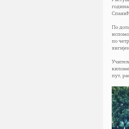
година
Спахић
По дол
испомо
по чет
хигијен
Учитељ
киломе
пут, ра