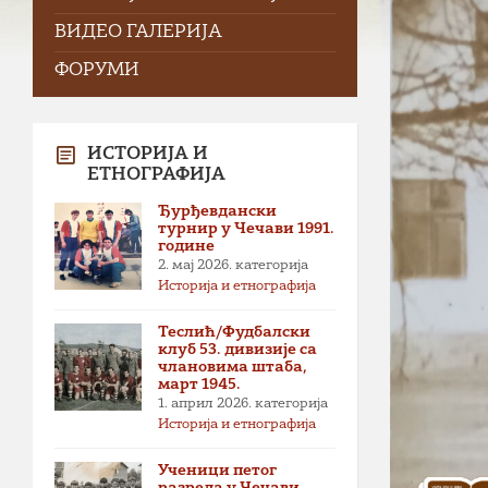
ВИДЕО ГАЛЕРИЈА
ФОРУМИ
ИСТОРИЈА И
ЕТНОГРАФИЈА
Ђурђевдански
турнир у Чечави 1991.
године
2. мај 2026.
категорија
Историја и етнографија
Теслић/Фудбалски
клуб 53. дивизије са
члановима штаба,
март 1945.
1. април 2026.
категорија
Историја и етнографија
Ученици петог
разреда у Чечави