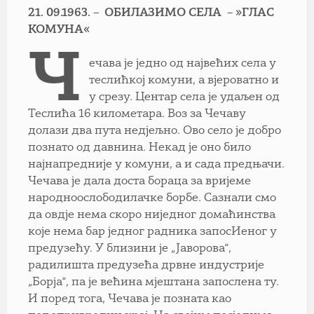
21. 09.1963. – ОБИЛАЗИМО СЕЛА – »ГЛАС
КОМУНА«
Ч
ечава је једно од највећих села у
теслићкој комуни, а вјероватно и
у срезу. Центар села је удаљен од
Теслића 16 километара. Воз за Чечаву
долази два пута недјељно. Ово село је добро
познато од давнина. Некад је оно било
најнапредније у комуни, а и сада предњачи.
Чечава је дала доста бораца за вријеме
народноослободилачке борбе. Сазнали смо
да овдје нема скоро ниједног домаћинства
које нема бар једног радника запосИеног у
предузећу. У близини је „Јаворова“,
радилишта предузећа дрвне индустрије
„Борја“, па је већина мјештана запослена ту.
И поред тога, Чечава је позната као