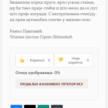
бициклом поред пруге, врло уском стазом,
јер ће тако прије стићи и што желе да се пут
што прије изгради. С нестрпљењем очекују
да први аутомобил стигне у њихово село.
Ранко Павловић
Чланак послао Горан Легеновић.
Није
Корисно
0
0
корисно
Стопа одобравања: 0%