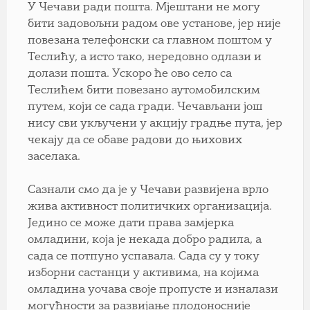
У Чечави ради пошта. Мјештани не могу
бити задовољни радом ове установе, јер није
повезана телефонски са главном поштом у
Теслићу, а исто тако, нередовно одлази и
долази пошта. Ускоро ће ово село са
Теслићем бити повезано аутомобилским
путем, који се сада гради. Чечављани још
нису сви укључени у акцију градње пута, јер
чекају да се обаве радови до њихових
заселака.
Сазнали смо да је у Чечави развијена врло
жива активност политичких организација.
Једино се може дати права замјерка
омладини, која је некада добро радила, а
сада се потпуно успавала. Сада су у току
изборни састанци у активима, на којима
омладина уочава своје пропусте и изналази
могућности за развијање плодоносније