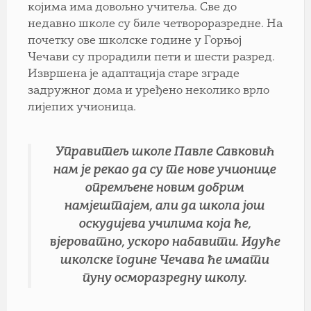
којима има довољно учитеља. Све до
недавно школе су биле четвороразредне. На
почетку ове школске године у Горњој
Чечави су прорадили пети и шести разред.
Извршена је адаптација старе зграде
задружног дома и уређено неколико врло
лијепих учионица.
Управитељ школе Павле Савковић
нам је рекао да су те нове учионице
опремљене новим добрим
намјештајем, али да школа још
оскудијева училима која ће,
вјероватно, ускоро набавити. Идуће
школске године Чечава ће имати
пуну осморазредну школу.