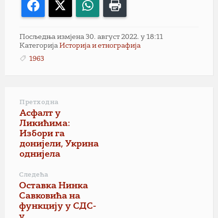
Facebook
X
WhatsApp
Print
Посљедња измјена 30. август 2022. у 18:11
Категорија
Историја и етнографија
1963
Претходна
Асфалт у
Ликићима:
Избори га
донијели, Укрина
однијела
Следећа
Оставка Нинка
Савковића на
функцију у СДС-
у