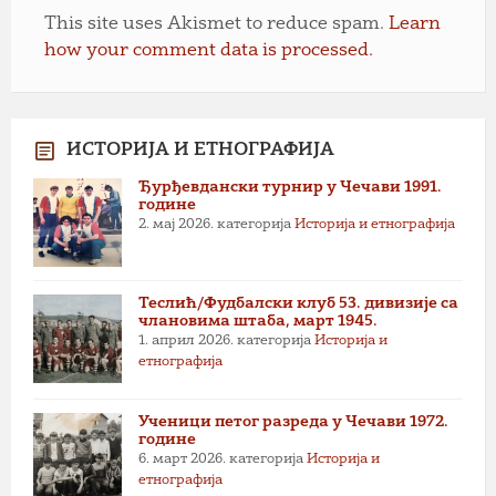
This site uses Akismet to reduce spam.
Learn
how your comment data is processed.
ИСТОРИЈА И ЕТНОГРАФИЈА
Ђурђевдански турнир у Чечави 1991.
године
2. мај 2026.
категорија
Историја и етнографија
Теслић/Фудбалски клуб 53. дивизије са
члановима штаба, март 1945.
1. април 2026.
категорија
Историја и
етнографија
Ученици петог разреда у Чечави 1972.
године
6. март 2026.
категорија
Историја и
етнографија