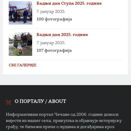
Бадњи дан Ступа 2025. године
7. јануар 2025.
100 фотографија
Бадњи дан 2025. године
7. јануар 2025.
107 фотографија
СВЕ ГАЛЕРИЈЕ
О ПОРТАЛУ / ABOUT
Информативни портал Чечаве од 2006. године доноси
вијести из нашег села, прикупља и објављује историјску
грађу, те биљежи приче о људима и догађајима кроз