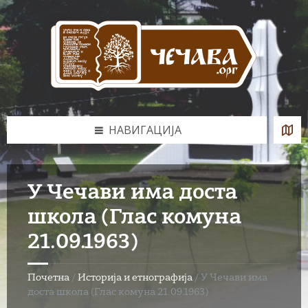
Skip
Skip
Skip
to
to
to
content
left
footer
sidebar
НАВИГАЦИЈА
У Чечави има доста
школа (Глас комуна
21.09.1963)
Почетна
/
Историја и етнографија
/
У Чечави има
доста школа (Глас комуна 21.09.1963)