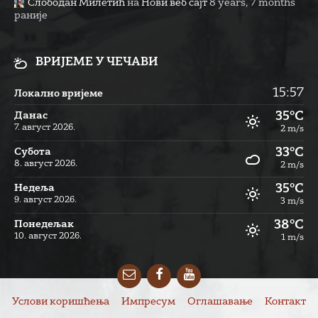
Слободан Милетић
на
Нови веб сајт
8 years, 7 months
раније
ВРИЈЕМЕ У ЧЕЧАВИ
15:57
Локално вријеме
35°C
Данас
7. август 2026.
2 m/s
33°C
Субота
8. август 2026.
2 m/s
35°C
Недеља
9. август 2026.
3 m/s
38°C
Понедељак
10. август 2026.
1 m/s
Email
Facebook
YouTube
Услови коришћења
Импресум
Оглашавање
Контакт