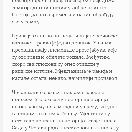
пољопривредни крај. На својим посједима
земљорадници постижу добре приносе.
Настоје да на савременији начин обрађују
своју земљу.
Права је милина погледати лијепе чечавске
воћњаке – рекао је један дошљак. У њима
преовладавају племените врсте јабука, које
су ове године обилато родиле. Међутим,
скоро сви плодови су опет отишли у
ракијске котлове. Мјештанима је ракија и
надаље остала, некако, најмилији производ.
Чечављани о својим школама говоре с
поносом. У овом селу постоји најстарија
школа у комуни, а можда и у срезу, заједно
са старом школом у Тешњу. Мјештани су
исто тако поносни на историјат своје школе.
Сада у Чечави ради шест основних школа, у