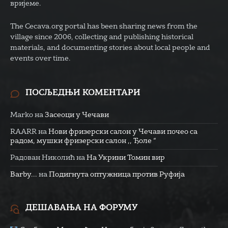
вријеме.
The Cecava.org portal has been sharing news from the
village since 2006, collecting and publishing historical
materials, and documenting stories about local people and
events over time.
ПОСЉЕДЊИ КОМЕНТАРИ
Marko
на
Засеоци у Чечави
RAARR
на
Нови фризерски салон у Чечави почео са
радом, мушки фризерски салон ,, Ђоле “
Радован Николић
на
На Укрини Томин вир
Barby...
на
Подигнута оптужница против Руфија
ДЕШАВАЊА НА ФОРУМУ