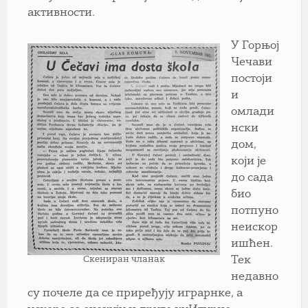
активности.
У Горњој
Чечави
постоји
и
омлади
нски
дом,
који је
до сада
био
потпуно
неискор
ишћен.
Скениран чланак
Тек
недавно
су почеле да се приређују играрнке, а