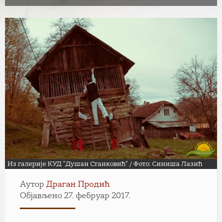
Из галерије КУД ”Душан Станковић” / Фото: Синиша Лазић
Аутор
Драган Продић
Објављено 27. фебруар 2017.