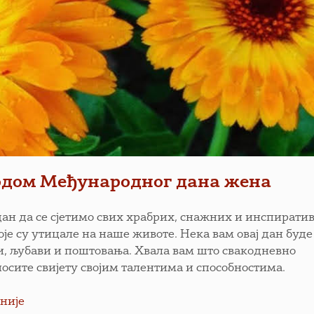
одом Међународног дана жена
 дан да се сјетимо свих храбрих, снажних и инспирати
оје су утицале на наше животе. Нека вам овај дан буд
и, љубави и поштовања. Хвала вам што свакодневно
осите свијету својим талентима и способностима.
није