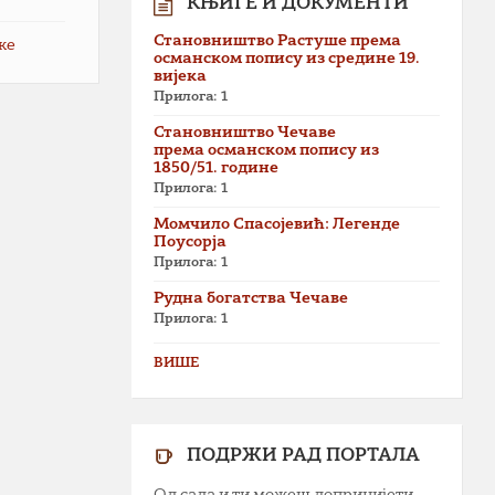
КЊИГЕ И ДОКУМЕНТИ
Становништво Растуше према
же
османском попису из средине 19.
вијека
Прилога: 1
Становништво Чечаве
према османском попису из
1850/51. године
Прилога: 1
Момчило Спасојевић: Легенде
Поусорја
Прилога: 1
Рудна богатства Чечаве
Прилога: 1
ВИШЕ
ПОДРЖИ РАД ПОРТАЛА
Од сада и ти можеш допринијети