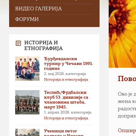
ВИДЕО ГАЛЕРИЈА
ФОРУМИ
ИСТОРИЈА И
ЕТНОГРАФИЈА
Ђурђевдански
турнир у Чечави 1991.
године
2. мај 2026.
категорија
Пов
Историја и етнографија
Теслић/Фудбалски
Ово је
клуб 53. дивизије са
жена к
члановима штаба,
март 1945.
радост
1. април 2026.
категорија
доприн
Историја и етнографија
Опшир
Ученици петог
разреда у Чечави