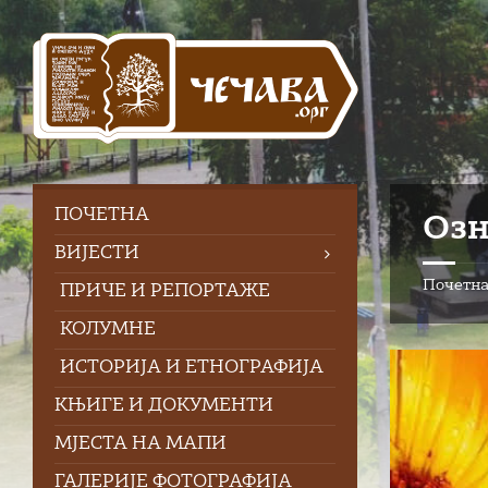
Skip
Skip
Skip
Skip
to
to
to
to
content
left
right
footer
sidebar
sidebar
ПOЧЕТНА
Озн
ВИЈЕСТИ
Почетн
ПРИЧЕ И РЕПОРТАЖЕ
КОЛУМНЕ
ИСТОРИЈА И ЕТНОГРАФИЈА
КЊИГЕ И ДОКУМЕНТИ
МЈЕСТА НА МАПИ
ГАЛЕРИЈЕ ФОТОГРАФИЈА