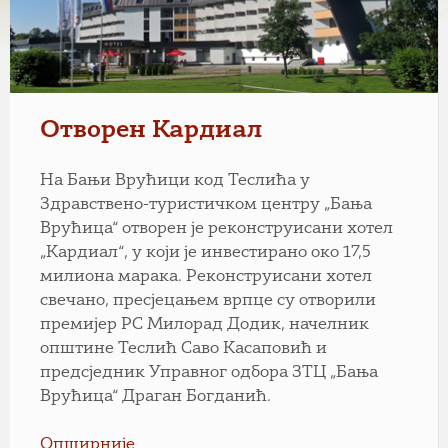
Отворен Кардиал
На Бањи Врућици код Теслића у
Здравствено-туристичком центру „Бања
Врућица“ отворен је реконструисани хотел
„Кардиал“, у који је инвестирано око 17,5
милиона марака. Реконструисани хотел
свечано, пресјецањем врпце су отворили
премијер РС Милорад Додик, начелник
општине Теслић Саво Касаповић и
предсједник Управног одбора ЗТЦ „Бања
Врућица“ Драган Богданић.
Опширније