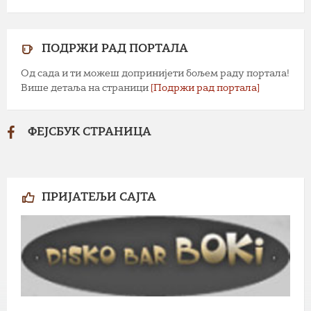
ПОДРЖИ РАД ПОРТАЛА
Од сада и ти можеш допринијети бољем раду портала!
Више детаља на страници
[Подржи рад портала]
ФЕЈСБУК СТРАНИЦА
ПРИЈАТЕЉИ САЈТА