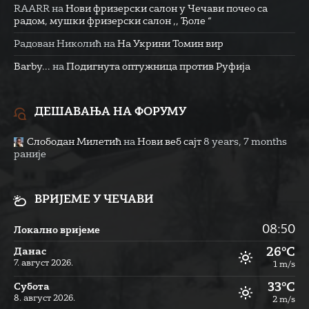
RAARR
на
Нови фризерски салон у Чечави почео са
радом, мушки фризерски салон ,, Ђоле “
Радован Николић
на
На Укрини Томин вир
Barby...
на
Подигнута оптужница против Руфија
ДЕШАВАЊА НА ФОРУМУ
Слободан Милетић
на
Нови веб сајт
8 years, 7 months
раније
ВРИЈЕМЕ У ЧЕЧАВИ
08:50
Локално вријеме
26°C
Данас
7. август 2026.
1 m/s
33°C
Субота
8. август 2026.
2 m/s