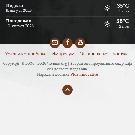
35°C
Недеља
9. август 2026.
2 m/s
38°C
Понедељак
10. август 2026.
2 m/s
Email
Facebook
YouTube
Услови коришћења
Импресум
Оглашавање
Контакт
Copyright © 2006 - 2026 Чечава.org | Забрањено преузимање садржаја
без дозволе издавача.
Израда и хостинг
Plus Innovative