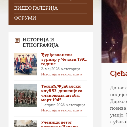
ВИДЕО ГАЛЕРИЈА
ФОРУМИ
ИСТОРИЈА И
ЕТНОГРАФИЈА
Ђурђевдански
турнир у Чечави 1991.
године
2. мај 2026.
категорија
Сјећ
Историја и етнографија
Теслић/Фудбалски
Данас 
клуб 53. дивизије са
подије
члановима штаба,
март 1945.
Дарко 
1. април 2026.
категорија
позива 
Историја и етнографија
умије. 
љубав 
Ученици петог
разреда у Чечави