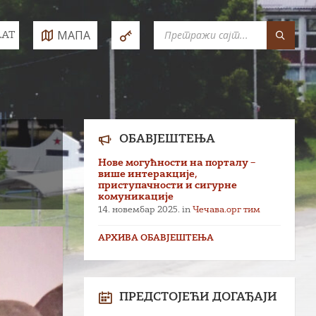
SEARCH:
МАПА
LAT
e:
ОБАВЈЕШТЕЊА
Нове могућности на порталу –
више интеракције,
приступачности и сигурне
комуникације
14. новембар 2025.
in
Чечава.орг тим
АРХИВА ОБАВЈЕШТЕЊА
ПРЕДСТОЈЕЋИ ДОГАЂАЈИ