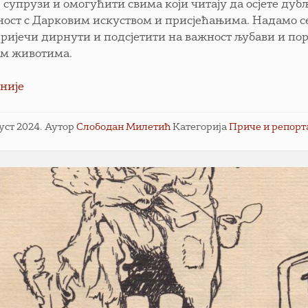
ј супрузи и омогућити свима који читају да осјете дуб
ност с Дарковим искуством и присјећањима. Надамо с
е ријечи дирнути и подсјетити на важност љубави и по
м животима.
није
густ 2024.
Аутор
Слободан Милетић
Категорија
Приче и репор