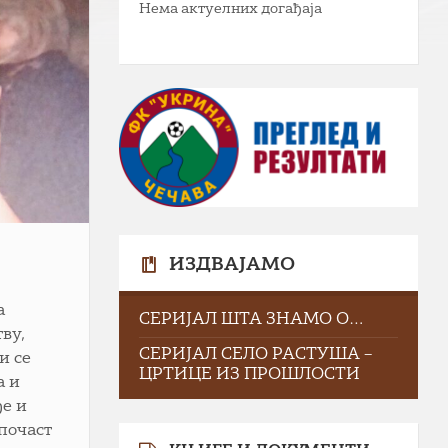
Нема актуелних догађаја
ИЗДВАЈАМО
а
СЕРИЈАЛ ШТА ЗНАМО О…
ву,
СЕРИЈАЛ СЕЛО РАСТУША –
и се
ЦРТИЦЕ ИЗ ПРОШЛОСТИ
а и
ђе и
почаст