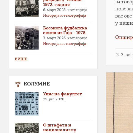
његово
1972. године
повеза
6. март 2026.
категорија
Историја и етнографија
вас ов
у наши
Босонога фудбалска
екипа из Гаја – 1978.
Опшир
3. март 2026.
категорија
Историја и етнографија
3. ав
ВИШЕ
КОЛУМНЕ
Упис на факултет
29. јул 2026.
О штафети и
национализму