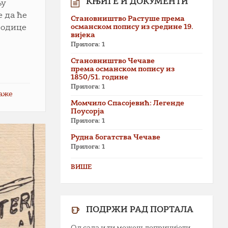
КЊИГЕ И ДОКУМЕНТИ
љу
е да ће
Становништво Растуше према
османском попису из средине 19.
родице
вијека
Прилога: 1
Становништво Чечаве
према османском попису из
1850/51. године
Прилога: 1
таже
Момчило Спасојевић: Легенде
Поусорја
Прилога: 1
Рудна богатства Чечаве
Прилога: 1
ВИШЕ
ПОДРЖИ РАД ПОРТАЛА
Од сада и ти можеш допринијети