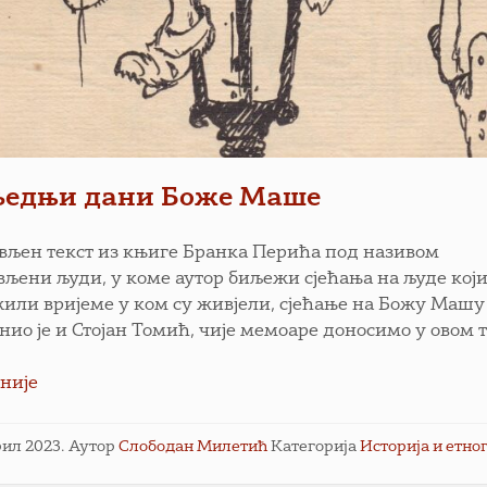
љедњи дани Боже Маше
ављен текст из књиге Бранка Перића под називом
вљени људи, у коме аутор биљежи сјећања на људе који
или вријеме у ком су живјели, сјећање на Божу Машу
нио је и Стојан Томић, чије мемоаре доносимо у овом т
није
рил 2023.
Аутор
Слободан Милетић
Категорија
Историја и етно