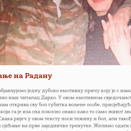
ање на Радану
објављујемо једну дубоко емотивну причу коју је с нам
лио наш читалац Дарко. У овом емотивном свједочанст
нам открива сву бол губитка вољене особе, присјећајућ
који га је иза сна покосио онако како то само живот зн
Свака ријеч у овом тексту носи тежину и бол, али тако
и сјећање на прве заједничке тренутке. Желимо одати 