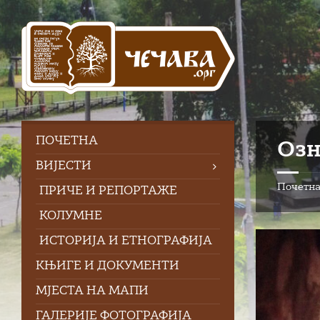
Skip
Skip
Skip
Skip
to
to
to
to
content
left
right
footer
sidebar
sidebar
ПOЧЕТНА
Озн
ВИЈЕСТИ
Почетн
ПРИЧЕ И РЕПОРТАЖЕ
КОЛУМНЕ
ИСТОРИЈА И ЕТНОГРАФИЈА
КЊИГЕ И ДОКУМЕНТИ
МЈЕСТА НА МАПИ
ГАЛЕРИЈЕ ФОТОГРАФИЈА