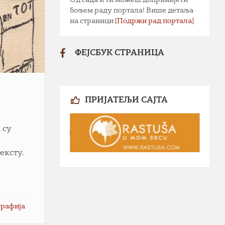
бољем раду портала! Више детаља
на страници
[Подржи рад портала]
ФЕЈСБУК СТРАНИЦА
ПРИЈАТЕЉИ САЈТА
 су
ексту.
графија