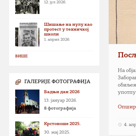
12. јул 2026.
Шишање на нулу као
протест у техничкој
школи
1. април 2026.
Пос
ВИШЕ
На обј
Забора
ГАЛЕРИЈЕ ФОТОГРАФИЈА
обиљеж
Бадњи дан 2026
употпу
13. јануар 2026.
Опшир
8 фотографија
Крстоноше 2025.
4. ап
30. мај 2025.