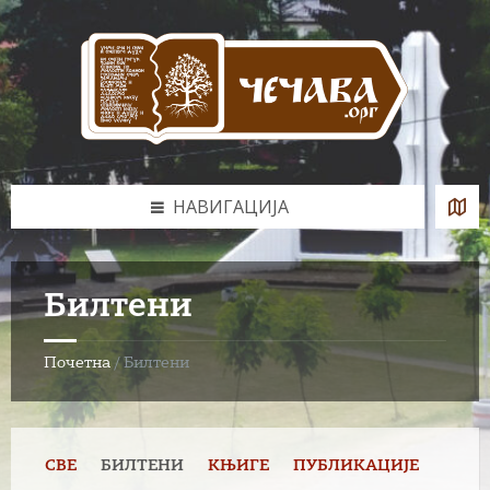
Skip
Skip
Skip
to
to
to
content
left
footer
sidebar
НАВИГАЦИЈА
Билтени
Почетна
/
Билтени
СВЕ
БИЛТЕНИ
КЊИГЕ
ПУБЛИКАЦИЈЕ