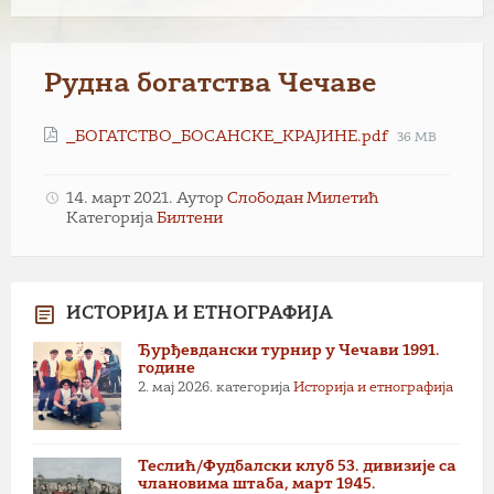
Рудна богатства Чечаве
Прилози
File
_БОГАТСТВО_БОСАНСКЕ_КРАЈИНЕ.pdf
36 MB
size:
14. март 2021.
Аутор
Слободан Милетић
Категорија
Билтени
ИСТОРИЈА И ЕТНОГРАФИЈА
Ђурђевдански турнир у Чечави 1991.
године
2. мај 2026.
категорија
Историја и етнографија
Теслић/Фудбалски клуб 53. дивизије са
члановима штаба, март 1945.