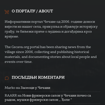
О ПОРТАЛУ / ABOUT
Информативни портал Чечаве од 2006. године доноси
вијести из нашег села, прикупља и објављује историјску
грађу, те биљежи приче о људима и догађајима кроз
вријеме.
The Cecava.org portal has been sharing news from the
village since 2006, collecting and publishing historical
materials, and documenting stories about local people and
events over time.
ПОСЉЕДЊИ КОМЕНТАРИ
Marko
на
Засеоци у Чечави
RAARR
на
Нови фризерски салон у Чечави почео са
радом, мушки фризерски салон ,, Ђоле “