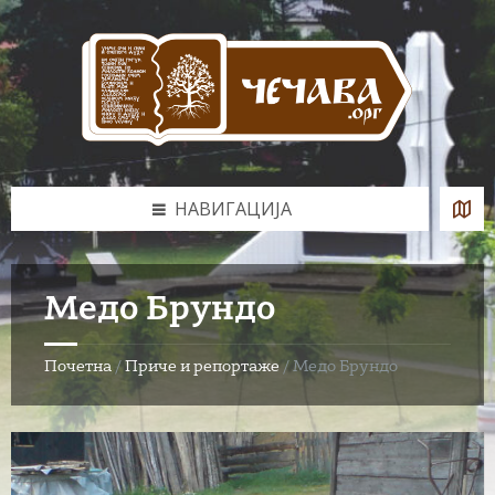
Skip
Skip
Skip
to
to
to
content
left
footer
sidebar
НАВИГАЦИЈА
Медо Брундо
Почетна
/
Приче и репортаже
/
Медо Брундо