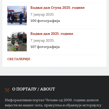
Бадњи дан Ступа 2025. године
7. јануар 2025.
100 фотографија
Бадњи дан 2025. године
7. јануар 2025.
107 фотографија
СВЕ ГАЛЕРИЈЕ
О ПОРТАЛУ / ABOUT
Информативни портал Чечаве од 2006. године доноси
вијести из нашег села, прикупља и објављује историјску