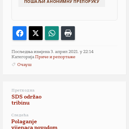
Facebook
X
WhatsApp
Print
Посљедња измјена 3. април 2021. у 22:14
Категорија
Приче и репортаже
Очауш
Претходна
SDS održao
tribinu
Следећа
Polaganje
vijenaca povodom