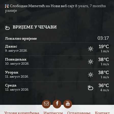
Слободан Милетић
на
Нови веб сајт
8 years, 7 months
раније
ВРИЈЕМЕ У ЧЕЧАВИ
03:17
Локално вријеме
19°C
Данас
9. август 2026.
1 m/s
38°C
Понедељак
10. август 2026.
1 m/s
38°C
Уторак
11. август 2026.
1 m/s
36°C
Cреда
12. август 2026.
4 m/s
Email
Facebook
YouTube
Услови коришћења
Импресум
Оглашавање
Контакт