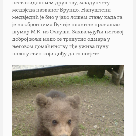
несвакидашњем друштву, младунчету
медвједа названог Брундо. Напуштени
медвједић је био у јако лошем стању када га
је на обронцима Вучије планине пронашао
шумар М.К. из Очауша. Захваљујући његовој
доброј вољи медо се тренутно одмара у
његовом домаћинству гђе ужива пуну
пажњу свих који дођу да га посјете.