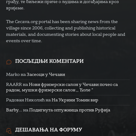
грађу, те биљежи приче о људима и догађајима кроз
вријеме.
The Cecava.org portal has been sharing news from the
village since 2006, collecting and publishing historical
materials, and documenting stories about local people and
events over time.
ПОСЉЕДЊИ КОМЕНТАРИ
Marko
на
Засеоци у Чечави
RAARR
на
Нови фризерски салон у Чечави почео са
радом, мушки фризерски салон ,, Ђоле “
Радован Николић
на
На Укрини Томин вир
Barby...
на
Подигнута оптужница против Руфија
ДЕШАВАЊА НА ФОРУМУ