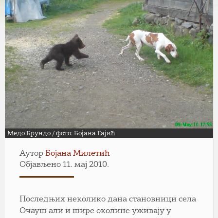
Медо Брундо / фото: Бојана Гајић
Аутор
Бојана Милетић
Објављено 11. мај 2010.
Последњих неколико дана становници села
Очауш али и шире околине уживају у