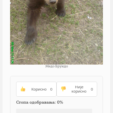
Медо Брундо
Није
Корисно
0
0
корисно
Стопа одобравања: 0%