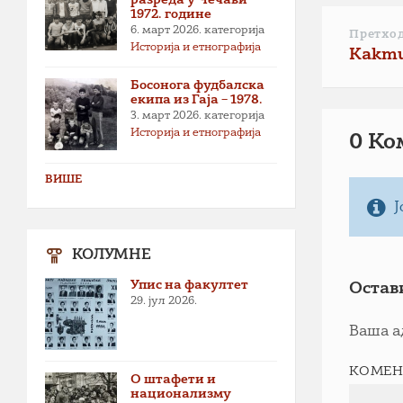
1972. године
6. март 2026.
категорија
Претхо
Историја и етнографија
Kakmuž
Босонога фудбалска
екипа из Гаја – 1978.
3. март 2026.
категорија
Историја и етнографија
0 Ко
ВИШЕ
Ј
КОЛУМНЕ
Упис на факултет
Остав
29. јул 2026.
Ваша а
КОМЕН
О штафети и
национализму