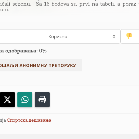
čali sezonu. Sa 16 bodova su prvi na tabeli, a poraz u
oni.
Корисно
0
па одобравања: 0%
acebook
X
WhatsApp
Print
ија
Спортска дешавања