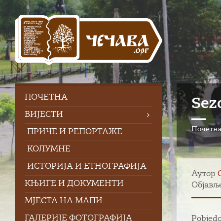
Skip
Skip
Skip
to
to
to
content
left
footer
sidebar
ПOЧЕТНА
Sez
ВИЈЕСТИ
Почетн
ПРИЧЕ И РЕПОРТАЖЕ
КОЛУМНЕ
ИСТОРИЈА И ЕТНОГРАФИЈА
Аутор
КЊИГЕ И ДОКУМЕНТИ
Објављ
МЈЕСТА НА МАПИ
ГАЛЕРИЈЕ ФОТОГРАФИЈА
Pobjedo