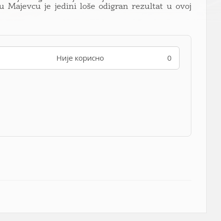
 Majevcu je jedini loše odigran rezultat u ovoj
Није корисно
0