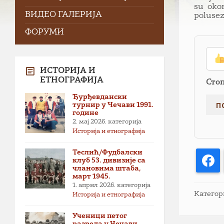
su okon
ВИДЕО ГАЛЕРИЈА
polusez
ФОРУМИ
ИСТОРИЈА И
ЕТНОГРАФИЈА
Сто
Ђурђевдански
турнир у Чечави 1991.
године
2. мај 2026.
категорија
Историја и етнографија
Теслић/Фудбалски
F
клуб 53. дивизије са
члановима штаба,
март 1945.
1. април 2026.
категорија
Категор
Историја и етнографија
Ученици петог
разреда у Чечави