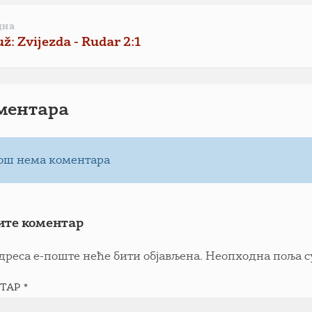
дна
: Zvijezda - Rudar 2:1
ментарa
ош нема коментара
ите коментар
дреса е-поште неће бити објављена.
Неопходна поља с
ТАР
*