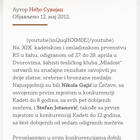
Аутор
Неђо Сувајац
Објављено 12. мај 2012.
{youtube}inQuqlNXM0E{/youtube}
Na XIX kadetskom i omladinskom prvenstvu
RS u šahu, odigranom od 27. do 29. aprila u
Dvorovima, šahisti teslićkog kluba „Mladost“
ostvarili su značajne rezultate osvojivši po
dvije zlatne, srebrne i bronzane medalje.
Najuspješniji su bili
Nikola Gajić
iz Čečave, sa
osvojenim prvim mjestom u konkurenciji
Kadeti do 8 godina, sa svih pet dobijenih
mečeva, i
Stefan Jotanović
, takođe sa prvim
mjestom u konkurenciji Kadeti do 12 godina,
sa šest dobijenih od sedam odigranih mečeva.
Prvoplasirani u svim konkurencijama dobili