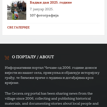
Бадњи дан 2025. године
7. јануар 2025.
107 фотографија
СВЕ ГАЛЕРИЈЕ
О ПОРТАЛУ / ABOUT
Информативни портал Чечаве од 2006. године доноси
вијести из нашег села, прикупља и објављује историјску
грађу, те биљежи приче о људима и догађајима кроз
вријеме.
The Cecava.org portal has been sharing news from the
village since 2006, collecting and publishing historical
materials, and documenting stories about local people and