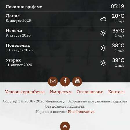
05:19
Локално вријеме
20°C
Данас
8. август 2026.
1 m/s
35°C
Недеља
9. август 2026.
2 m/s
38°C
Понедељак
10. август 2026.
1 m/s
39°C
Уторак
11. август 2026.
2 m/s
Email
Facebook
YouTube
Услови коришћења
Импресум
Оглашавање
Контакт
Copyright © 2006 - 2026 Чечава.org | Забрањено преузимање садржаја
без дозволе издавача.
Израда и хостинг
Plus Innovative