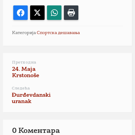
Facebook
X
WhatsApp
Print
Категорија
Спортска дешавања
Претходна
24. Maja
Krstonoše
Следећа
Đurđevdanski
uranak
0 Коментарa