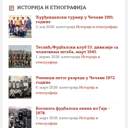
ИСТОРИЈА И ЕТНОГРАФИЈА
Ђурђевдански турнир у Чечави 1991.
године
2. мај 2026.
категорија
Историја и етнографија
Теслић/Фудбалски клуб 53. дивизије са
члановима штаба, март 1945.
1. април 2026.
категорија
Историја и
етнографија
Ученици петог разреда у Чечави 1972.
године
6. март 2026.
категорија
Историја и
етнографија
Босонога фудбалска екипа из Гаја –
1978.
3. март 2026.
категорија
Историја и
етнографија