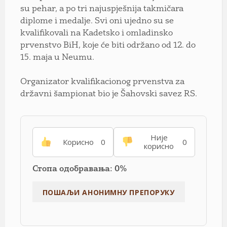
su pehar, a po tri najuspješnija takmičara
diplome i medalje. Svi oni ujedno su se
kvalifikovali na Kadetsko i omladinsko
prvenstvo BiH, koje će biti održano od 12. do
15. maja u Neumu.
Organizator kvalifikacionog prvenstva za
državni šampionat bio je Šahovski savez RS.
Није
Корисно
0
0
корисно
Стопа одобравања: 0%