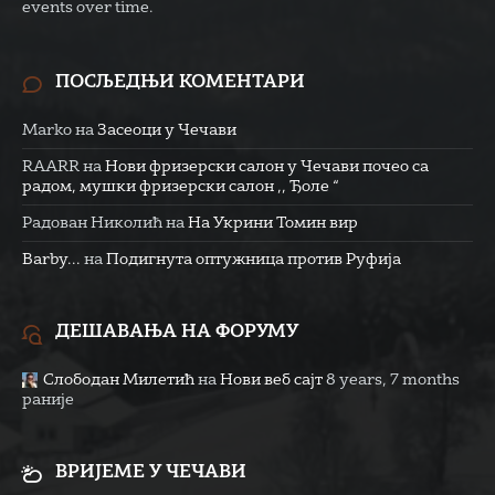
events over time.
ПОСЉЕДЊИ КОМЕНТАРИ
Marko
на
Засеоци у Чечави
RAARR
на
Нови фризерски салон у Чечави почео са
радом, мушки фризерски салон ,, Ђоле “
Радован Николић
на
На Укрини Томин вир
Barby...
на
Подигнута оптужница против Руфија
ДЕШАВАЊА НА ФОРУМУ
Слободан Милетић
на
Нови веб сајт
8 years, 7 months
раније
ВРИЈЕМЕ У ЧЕЧАВИ