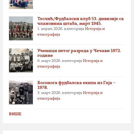
Теслић/Фудбалски клуб 53. дивизије са
члановима штаба, март 1945.
1. април 2026.
категорија
Историја и
етнографија
Ученици петог разреда у Чечави 1972.
године
6. март 2026.
категорија
Историја и
етнографија
Босонога фудбалска екипа из Гаја –
1978.
3. март 2026.
категорија
Историја и
етнографија
ВИШЕ