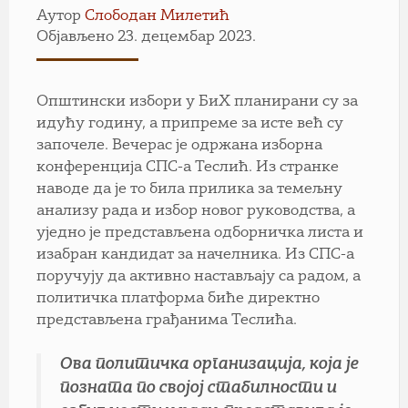
Аутор
Слободан Милетић
Објављено 23. децембар 2023.
Општински избори у БиХ планирани су за
идућу годину, а припреме за исте већ су
започеле. Вечерас је одржана изборна
конференција СПС-а Теслић. Из странке
наводе да је то била прилика за темељну
анализу рада и избор новог руководства, а
уједно је представљена одборничка листа и
изабран кандидат за начелника. Из СПС-а
поручују да активно настављају са радом, а
политичка платформа биће директно
представљена грађанима Теслића.
Ова политичка организација, која је
позната по својој стабилности и