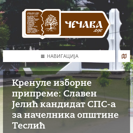
Skip
Skip
Skip
to
to
to
content
left
footer
sidebar
НАВИГАЦИЈА
Кренуле изборне
припреме: Славен
Јелић кандидат СПС-а
за начелника општине
Теслић