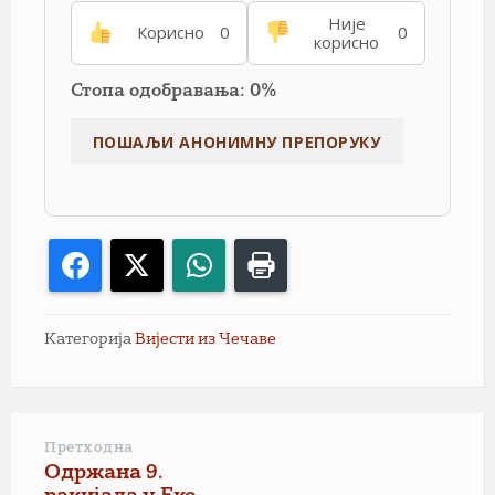
Није
Корисно
0
0
корисно
Стопа одобравања: 0%
Facebook
X
WhatsApp
Print
Категорија
Вијести из Чечаве
Претходна
Одржана 9.