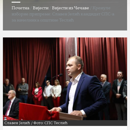
Почетна
/
Вијести
/
Вијести из Чечаве
/
Кренуле
изборне припреме: Славен Јелић кандидат СПС-а
за начелника општине Теслић
Славен Јелић / Фото: СПС Теслић