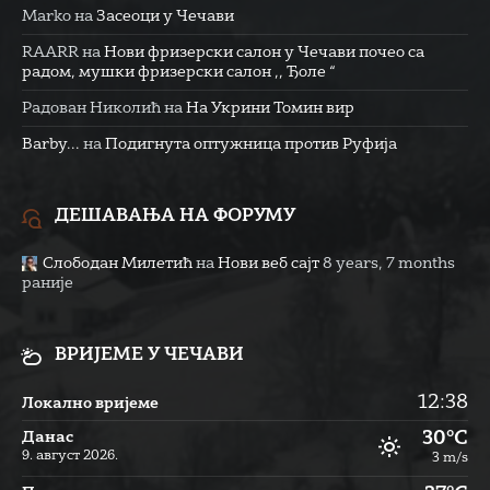
Marko
на
Засеоци у Чечави
RAARR
на
Нови фризерски салон у Чечави почео са
радом, мушки фризерски салон ,, Ђоле “
Радован Николић
на
На Укрини Томин вир
Barby...
на
Подигнута оптужница против Руфија
ДЕШАВАЊА НА ФОРУМУ
Слободан Милетић
на
Нови веб сајт
8 years, 7 months
раније
ВРИЈЕМЕ У ЧЕЧАВИ
12:38
Локално вријеме
30°C
Данас
9. август 2026.
3 m/s