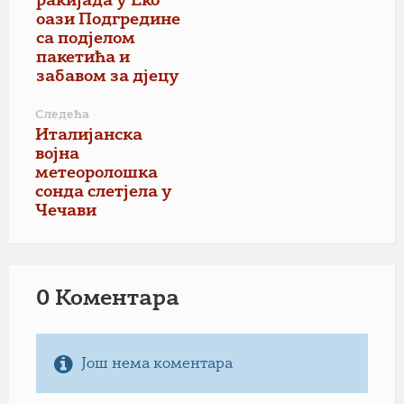
ракијада у Еко
оази Подгредине
са подјелом
пакетића и
забавом за дјецу
Следећа
Италијанска
војна
метеоролошка
сонда слетјела у
Чечави
0 Коментарa
Још нема коментара