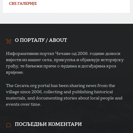
СВЕ ГАЛЕРИЈЕ
О ПОРТАЛУ / ABOUT
Информативни портал Чечаве од 2006. године доноси
вијести из нашег села, прикупља и објављује историјску
грађу, те биљежи приче о људима и догађајима кроз
вријеме.
The Cecava.org portal has been sharing news from the
village since 2006, collecting and publishing historical
materials, and documenting stories about local people and
events over time.
ПОСЉЕДЊИ КОМЕНТАРИ