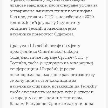
чланове заједнице, као и стварање услова за
остваривање њихових пуних потенцијала.
Као представник СПС-а, на изборима 2020.
године, Јелић је ушао у Скупштину
општине Теслић и именован је за
начелника поменутог Одјељења.
Драгутин Шкребић остаје на мјесту
предсједника Општинског одбора
Социјалистичке партије Српске (СПС) у
Теслићу, таође је одлучено на вечерашњој
конференцији. Шкребић је рекао
новинарима да има више разлога зашто су
се одлучили за свог кандидата за
начелника општине, истакавши да Теслићу
треба економиста-менаџер који је отворен
за сарадњу са невладиним сектором,
Владом Републике Српске и заједничким