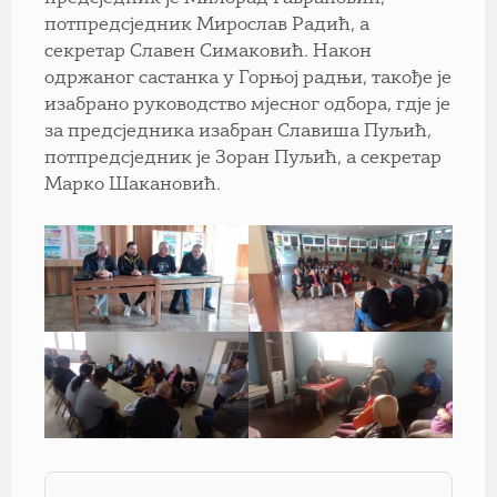
потпредсједник Мирослав Радић, а
секретар Славен Симаковић. Након
одржаног састанка у Горњој радњи, такође је
изабрано руководство мјесног одбора, гдје је
за предсједника изабран Славиша Пуљић,
потпредсједник је Зоран Пуљић, а секретар
Марко Шакановић.