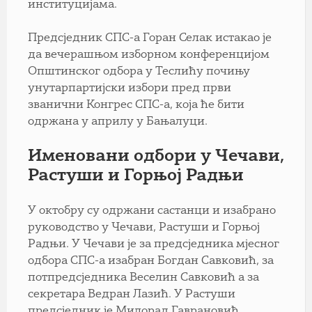
институцијама.
Предсједник СПС-а Горан Селак истакао је
да вечерашњом изборном конференцијом
Општинског одбора у Теслићу почињу
унутарпартијски избори пред први
званични Конгрес СПС-а, која ће бити
одржана у априлу у Бањалуци.
Именовани одбори у Чечави,
Растуши и Горњој Радњи
У октобру су одржани састанци и изабрано
руководство у Чечави, Растуши и Горњој
Радњи. У Чечави је за предсједника мјесног
одбора СПС-а изабран Богдан Савковић, за
потпредсједника Веселин Савковић а за
секретара Ведран Лазић. У Растуши
предсједник је Милорад Гаврановић,