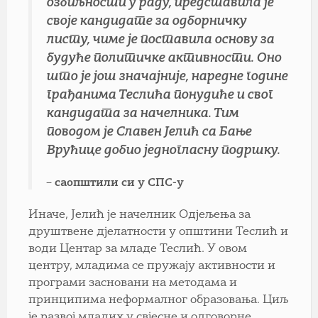
озбиљности у раду, представила је
своје кандидате за одборничку
листу, чиме је поставила основу за
будуће политичке активности. Оно
што је још значајније, наредне године
грађанима Теслића понудиће и свог
кандидата за начелника. Тим
поводом је Славен Јелић са Бање
Врућице добио једногласну подршку.
– саопштили си у СПС-у
Иначе, Јелић је начелник Одјељења за
друштвене дјелатности у општини Теслић и
води Центар за младе Теслић. У овом
центру, младима се пружају активности и
програми засновани на методама и
принципима неформалног образовања. Циљ
је развој младих у свјесне и одговорне