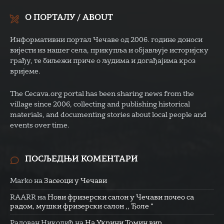
О ПОРТАЛУ / ABOUT
Информативни портал Чечаве од 2006. године доноси
вијести из нашег села, прикупља и објављује историјску
грађу, те биљежи приче о људима и догађајима кроз
вријеме.
The Cecava.org portal has been sharing news from the
village since 2006, collecting and publishing historical
materials, and documenting stories about local people and
events over time.
ПОСЉЕДЊИ КОМЕНТАРИ
Marko
на
Засеоци у Чечави
RAARR
на
Нови фризерски салон у Чечави почео са
радом, мушки фризерски салон ,, Ђоле “
Радован Николић
на
На Укрини Томин вир