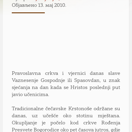
Објављено 13. мај 2010.
Pravoslavna crkva i vjernici danas slave
Vaznesenje Gospodnje ili Spasovdan, u znak
sjećanja na dan kada se Hristos poslednji put
javio učenicima.
Tradicionalne čečavske Krstonoše održane su
danas, uz učešće oko stotinu mještana.
Okupljanje je počelo kod crkve Rođenja
Presvete Bogorodice oko pet časova jutros, gdje