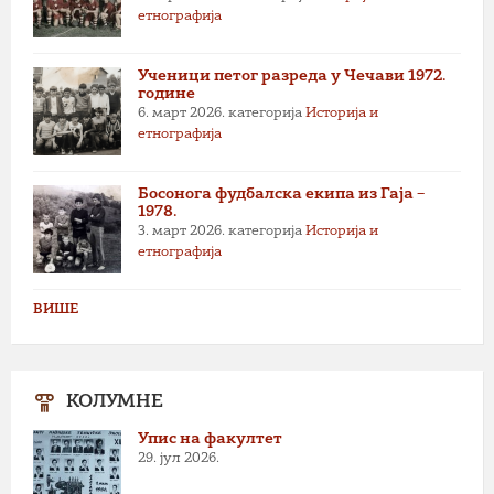
етнографија
Ученици петог разреда у Чечави 1972.
године
6. март 2026.
категорија
Историја и
етнографија
Босонога фудбалска екипа из Гаја –
1978.
3. март 2026.
категорија
Историја и
етнографија
ВИШЕ
КОЛУМНЕ
Упис на факултет
29. јул 2026.