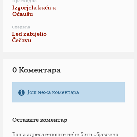
Претходна
Izgorjela kuća u
Očaušu
Следећа
Led zabijelio
Čečavu
0 Коментарa
Још нема коментара
Оставите коментар
Ваша адреса е-поште неће бити објављена.