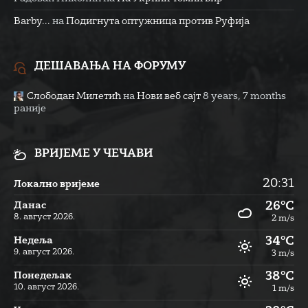
Barby...
на
Подигнута оптужница против Руфија
ДЕШАВАЊА НА ФОРУМУ
Слободан Милетић
на
Нови веб сајт
8 years, 7 months
раније
ВРИЈЕМЕ У ЧЕЧАВИ
20:31
Локално вријеме
26°C
Данас
8. август 2026.
2 m/s
34°C
Недеља
9. август 2026.
3 m/s
38°C
Понедељак
10. август 2026.
1 m/s