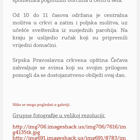
spomenika poginulim borcima u centru sela.
Od 10 do 11 časova održana je centralna
molitva u crkvi a zatim i poljska molitva, uz
učešće sveštenika iz susjednih parohija. Na
kraju je uslijedio ručak koji su pripremili
vrijedni domaćini.
Srpska Pravoslavna crkvena opština Čečava
zahvaljuje se svima koji su svojim prilogom
pomogli da se dostojanstveno obilježi ovaj dan.
Slike se mogu pogledati u galeriji
.
Grupne fotografije u velikoj rezoluciji:
http://img706.imageshack.us/img706/7616/im
g4135tk.jpg
http://img691.imageshack.us/img691/8783/im