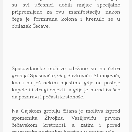
su svi učesnici dobili majice specijalno
pripremljene za ovu manifestaciju, nakon
čega je formirana kolona i krenulo se u
obilazak Čečave.
Spasovdanske molitve održane su na četiri
groblja: Spasovište, Gaj, Savkovići i Stanojevići,
kao i na još nekim mjestima gdje ne postoje
kapele ili drugi objekti, a gdje je narod izašao
da pozdravi i počasti krstonoše.
Na Gajskom groblju čitana je molitva ispred
spomenika Živojinu Vasiljeviću, prvom
čečavskom krstonoši, a zatim i pored