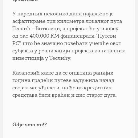
У наредних неколико дана најављено је
асфалтирање три километра локалног пута
Теслић – Витковци, а пројекат ће у износу
од око 400.000 КМ финансирати "Путеви
РС", што ће значајно повећати учешће овог
субјекта у реализацији пројекта капиталних
инвестиција у Теслићу.
Касаповић каже да се општина ранијих
година градећи путеве задужила изнад
својих могућности, па ће из кредитних
средстава бити враћен и дио старог дуга.
Gdje smo mi!?