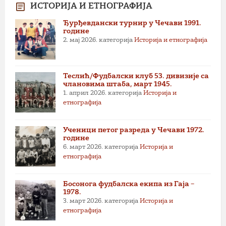
ИСТОРИЈА И ЕТНОГРАФИЈА
Ђурђевдански турнир у Чечави 1991.
године
2. мај 2026.
категорија
Историја и етнографија
Теслић/Фудбалски клуб 53. дивизије са
члановима штаба, март 1945.
1. април 2026.
категорија
Историја и
етнографија
Ученици петог разреда у Чечави 1972.
године
6. март 2026.
категорија
Историја и
етнографија
Босонога фудбалска екипа из Гаја –
1978.
3. март 2026.
категорија
Историја и
етнографија