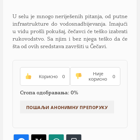
U selu je mnogo neriješenih pitanja, od putne
infrastrukture do vodosnadbijevanja. Imajući
u vidu prošli pokušaj, čečavci će teško izabrati
rukovodstvo. Sa njim i bez njega teško da će
šta od ovih sredstava završiti u Čečavi.
Није
Корисно
0
0
корисно
Стопа одобравања: 0%