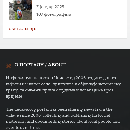
7. јануар 2025.
107 фотографија
СВЕ ГАЛЕРИЈЕ
О ПОРТАЛУ / ABOUT
Информативни портал Чечаве од 2006. године доноси
вијести из нашег села, прикупља и објављује историјску
грађу, те биљежи приче о људима и догађајима кроз
вријеме.
The Cecava.org portal has been sharing news from the
village since 2006, collecting and publishing historical
materials, and documenting stories about local people and
events over time.