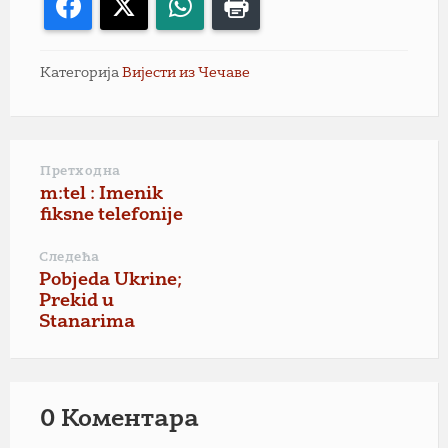
Facebook
X
WhatsApp
Print
Категорија
Вијести из Чечаве
Претходна
m:tel : Imenik
fiksne telefonije
Следећа
Pobjeda Ukrine;
Prekid u
Stanarima
0 Коментарa