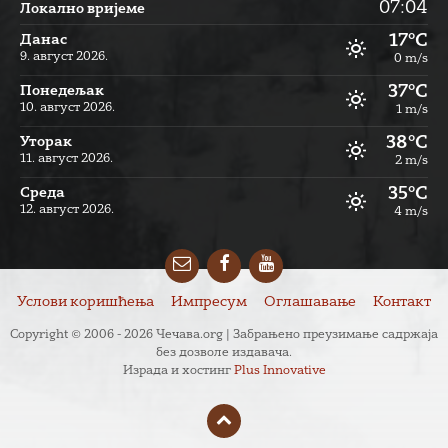
07:04
Локално вријеме
17°C
Данас
9. август 2026.
0 m/s
37°C
Понедељак
10. август 2026.
1 m/s
38°C
Уторак
11. август 2026.
2 m/s
35°C
Cреда
12. август 2026.
4 m/s
Email
Facebook
YouTube
Услови коришћења
Импресум
Оглашавање
Контакт
Copyright © 2006 - 2026 Чечава.org | Забрањено преузимање садржаја
без дозволе издавача.
Израда и хостинг
Plus Innovative