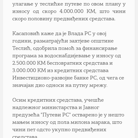
улагање у теслићке путеве по овом плану у
износу од скоро 4.000.000 КМ, што чини
скоро половину предвиђених средстава.
Касаповић каже да је Влада РС у овој
години, разматрајући захтјеве општине
Теслић, одобрила помоћ за финансирање
програма за водоснабдијевање у износу од
2.500.000 КМ бесповратних средстава и
3.000.000 КМ из кредитних средстава
Инвестиционо-развојне банке РС, од чега се
значајан дио односи на путну мрежу.
Осим кредитних средстава, учешће
надлежног министарства и Јавног
предузећа "Путеви РС" остварено је у нешто
мањем износу од пола милона марака, што
чини пет одсто укупно предвиђених
средстава.