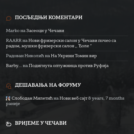
ПОСЉЕДЊИ КОМЕНТАРИ
Marko
на
Засеоци у Чечави
RAARR
на
Нови фризерски салон у Чечави почео са
радом, мушки фризерски салон ,, Ђоле “
Радован Николић
на
На Укрини Томин вир
Barby...
на
Подигнута оптужница против Руфија
ДЕШАВАЊА НА ФОРУМУ
Слободан Милетић
на
Нови веб сајт
8 years, 7 months
раније
ВРИЈЕМЕ У ЧЕЧАВИ