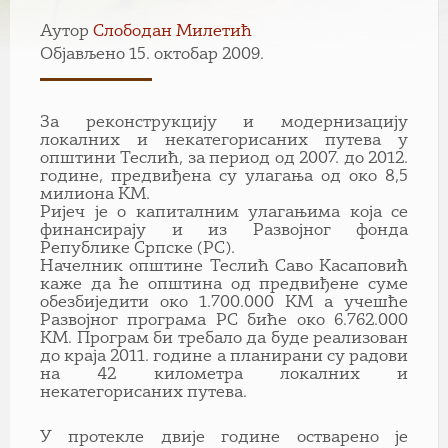
Аутор
Слободан Милетић
Објављено 15. октобар 2009.
За реконструкцију и модернизацију
локалних и некатегорисаних путева у
општини Теслић, за период од 2007. до 2012.
године, предвиђена су улагања од око 8,5
милиона КМ.
Ријеч је о капиталним улагањима која се
финансирају и из Развојног фонда
Републике Српске (РС).
Начелник општине Теслић Саво Касаповић
каже да ће општина од предвиђене суме
обезбиједити око 1.700.000 КМ а учешће
Развојног програма РС биће око 6.762.000
КМ. Програм би требало да буде реализован
до краја 2011. године а планирани су радови
на 42 километра локалних и
некатегорисаних путева.
У протекле двије године остварено је