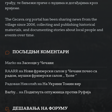
грађу, те биљежи приче о људима и догађајима кроз
вријеме.
The Cecava.org portal has been sharing news from the
village since 2006, collecting and publishing historical
materials, and documenting stories about local people and
events over time.
ПОСЉЕДЊИ КОМЕНТАРИ
Marko
на
Засеоци у Чечави
RAARR
на
Нови фризерски салон у Чечави почео са
радом, мушки фризерски салон ,, Ђоле “
Радован Николић
на
На Укрини Томин вир
Barby...
на
Подигнута оптужница против Руфија
ДЕШАВАЊА НА ФОРУМУ