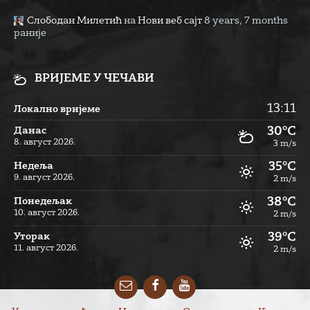
Слободан Милетић
на
Нови веб сајт
8 years, 7 months
раније
ВРИЈЕМЕ У ЧЕЧАВИ
13:11
Локално вријеме
30°C
Данас
8. август 2026.
3 m/s
35°C
Недеља
9. август 2026.
2 m/s
38°C
Понедељак
10. август 2026.
2 m/s
39°C
Уторак
11. август 2026.
2 m/s
Email
Facebook
YouTube