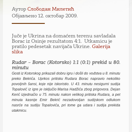
Аутор
Слободан Милетић
Објављено 12. октобар 2009.
Juče je Ukrina na domaćem terenu savladala
Borac iz Osinje rezultatom 4:1. Utkamicu je
pratilo pedesetak navijača Ukrine.
Galerija
slika
Rudar – Borac (Kotorsko) 1:1 (0:1) prekid u 80.
minutu
Gosti iz Kotorskog prikazali dobru igru i došli do vođstva u 8. minutu
preko Bekrića. Uprkos pritisku Rudara Borac napravio nekoliko
povoljnih šansi, koje nije iskoristio. U 43. minutu nesigurni sudija
Topalović iz igre je isključio Marisa Hadžića zbog prigovora. Dejan
Kerić izjednačio u 75. minutu nakon velikog pritiska Rudara, a pet
minuta kasnije Emir Bekrić nezadovoljan sudijskom odlukom
nasrće na sudiju Topalovića, pri tome ga udara i sudija prekida
utakmicu.