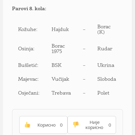
Parovi 8. kola:
Borac
Kožuhe:
Hajduk
–
(K)
Borac
Osinja:
–
Rudar
1975
Bušletić:
BSK
–
Ukrina
Majevac:
Vučijak
–
Sloboda
Osječani:
Trebava
–
Polet
Није
Корисно
0
0
корисно