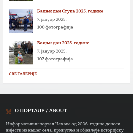
Бадњи дан Ступа 2025. године
7. јануар 2025.
100 фотографија
Бадњи дан 2025. године
7. јануар 2025.
107 фотографија
СВЕ ГАЛЕРИЈЕ
О ПОРТАЛУ / ABOUT
Информативни портал Чечаве од 2006. године доноси
вијести из нашег села, прикупља и објављује историјску