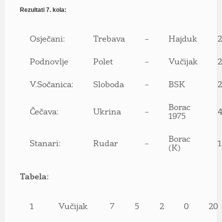
Rezultati 7. kola:
Osječani:
Trebava
–
Hajduk
2
Podnovlje
Polet
–
Vučijak
2
V.Sočanica:
Sloboda
–
BSK
2
Borac
Čečava:
Ukrina
–
1975
Borac
Stanari:
Rudar
–
1
(K)
Tabela:
1
Vučijak
7
5
2
0
20