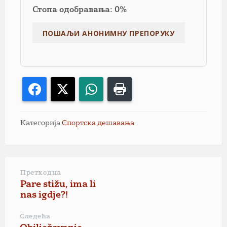
Стопа одобравања: 0%
Facebook
X
WhatsApp
Print
Категорија
Спортска дешавања
Претходна
Pare stižu, ima li
nas igdje?!
Следећа