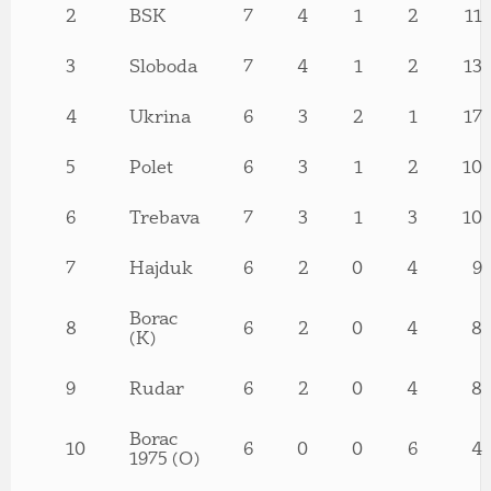
2
BSK
7
4
1
2
11
3
Sloboda
7
4
1
2
13
4
Ukrina
6
3
2
1
17
5
Polet
6
3
1
2
10
6
Trebava
7
3
1
3
10
7
Hajduk
6
2
0
4
9
Borac
8
6
2
0
4
8
(K)
9
Rudar
6
2
0
4
8
Borac
10
6
0
0
6
4
1975 (O)