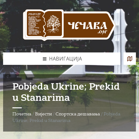
Skip
Skip
Skip
to
to
to
content
left
footer
sidebar
НАВИГАЦИЈА
Pobjeda Ukrine; Prekid
u Stanarima
Почетна
/
Вијести
/
Спортска дешавања
/
Pobjeda
Ukrine; Prekid u Stanarima