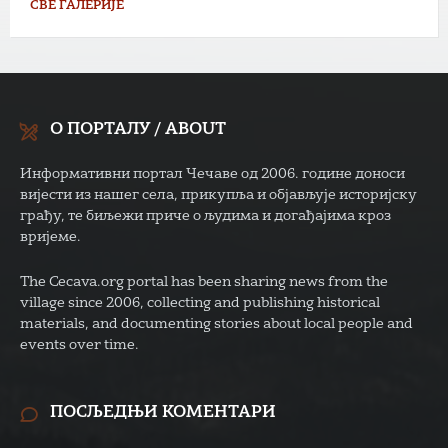
СВЕ ГАЛЕРИЈЕ
О ПОРТАЛУ / ABOUT
Информативни портал Чечаве од 2006. године доноси
вијести из нашег села, прикупља и објављује историјску
грађу, те биљежи приче о људима и догађајима кроз
вријеме.
The Cecava.org portal has been sharing news from the
village since 2006, collecting and publishing historical
materials, and documenting stories about local people and
events over time.
ПОСЉЕДЊИ КОМЕНТАРИ