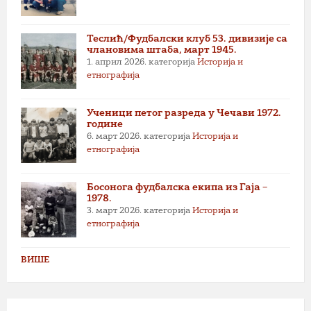
Теслић/Фудбалски клуб 53. дивизије са
члановима штаба, март 1945.
1. април 2026.
категорија
Историја и
етнографија
Ученици петог разреда у Чечави 1972.
године
6. март 2026.
категорија
Историја и
етнографија
Босонога фудбалска екипа из Гаја –
1978.
3. март 2026.
категорија
Историја и
етнографија
ВИШЕ