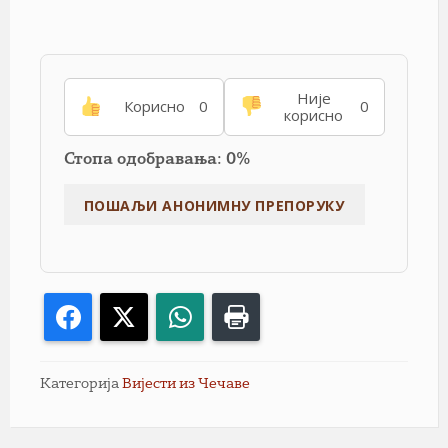
Није
Корисно
0
0
корисно
Стопа одобравања: 0%
Facebook
X
WhatsApp
Print
Категорија
Вијести из Чечаве