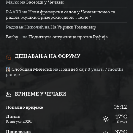
Marko
на
Засеоци у Чечави
RAARR
на
Нови фризерски салон у Чечави почео са
радом, мушки фризерски салон ,, Ђоле “
Радован Николић
на
На Укрини Томин вир
Barby...
на
Подигнута оптужница против Руфија
ДЕШАВАЊА НА ФОРУМУ
Слободан Милетић
на
Нови веб сајт
8 years, 7 months
раније
ВРИЈЕМЕ У ЧЕЧАВИ
05:12
Локално вријеме
17°C
Данас
9. август 2026.
0 m/s
37°C
Понедељак