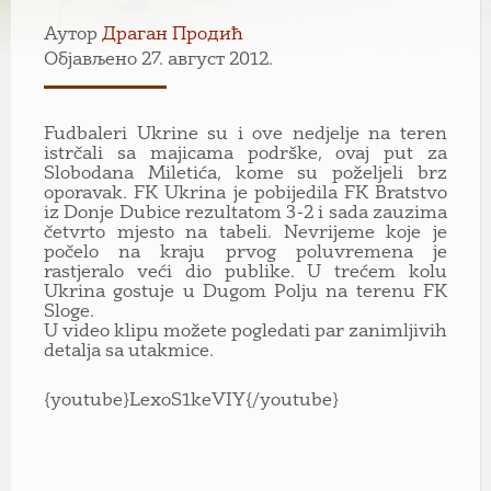
Аутор
Драган Продић
Објављено 27. август 2012.
Fudbaleri Ukrine su i ove nedjelje na teren
istrčali sa majicama podrške, ovaj put za
Slobodana Miletića, kome su poželjeli brz
oporavak. FK Ukrina je pobijedila FK Bratstvo
iz Donje Dubice rezultatom 3-2 i sada zauzima
četvrto mjesto na tabeli. Nevrijeme koje je
počelo na kraju prvog poluvremena je
rastjeralo veći dio publike. U trećem kolu
Ukrina gostuje u Dugom Polju na terenu FK
Sloge.
U video klipu možete pogledati par zanimljivih
detalja sa utakmice.
{youtube}LexoS1keVIY{/youtube}