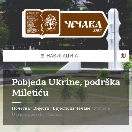
Skip
Skip
Skip
to
to
to
content
left
footer
sidebar
НАВИГАЦИЈА
Pobjeda Ukrine, podrška
Miletiću
Почетна
/
Вијести
/
Вијести из Чечаве
/
Pobjeda
Ukrine, podrška Miletiću