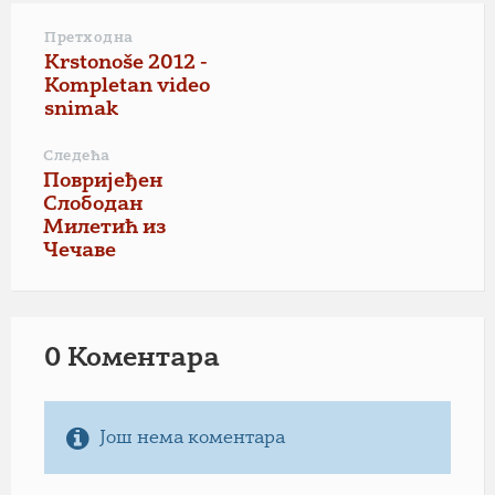
Претходна
Krstonoše 2012 -
Kompletan video
snimak
Следећа
Повријеђен
Слободан
Милетић из
Чечаве
0 Коментарa
Још нема коментара