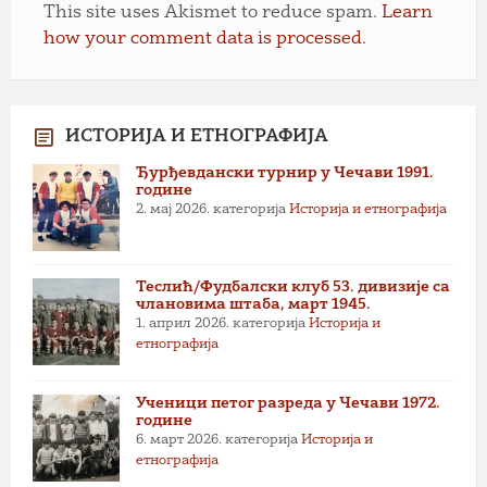
This site uses Akismet to reduce spam.
Learn
how your comment data is processed.
ИСТОРИЈА И ЕТНОГРАФИЈА
Ђурђевдански турнир у Чечави 1991.
године
2. мај 2026.
категорија
Историја и етнографија
Теслић/Фудбалски клуб 53. дивизије са
члановима штаба, март 1945.
1. април 2026.
категорија
Историја и
етнографија
Ученици петог разреда у Чечави 1972.
године
6. март 2026.
категорија
Историја и
етнографија