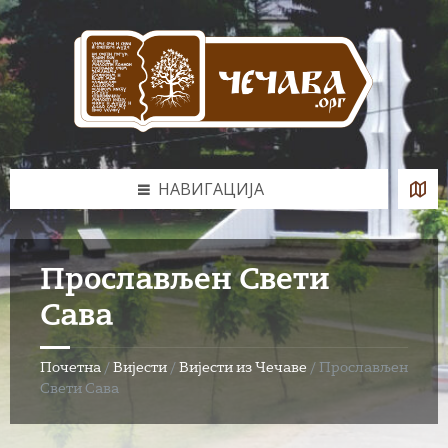
Skip
Skip
Skip
to
to
to
content
left
footer
sidebar
НАВИГАЦИЈА
Прослављен Свети
Сава
Почетна
/
Вијести
/
Вијести из Чечаве
/
Прослављен
Свети Сава