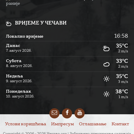
раније
ВРИЈЕМЕ У ЧЕЧАВИ
16:58
Локално вријеме
35°C
Данас
7. август 2026.
2 m/s
33°C
Субота
8. август 2026.
2 m/s
35°C
Недеља
9. август 2026.
3 m/s
38°C
Понедељак
10. август 2026.
1 m/s
Email
Facebook
YouTube
Услови коришћења
Импресум
Оглашавање
Контакт