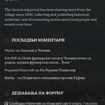
The Cecava.org portal has been sharing news from the
village since 2006, collecting and publishing historical
materials, and documenting stories about local people and
events over time.
ПОСЉЕДЊИ КОМЕНТАРИ
Marko
на
Засеоци у Чечави
RAARR
на
Нови фризерски салон у Чечави почео са
радом, мушки фризерски салон ,, Ђоле “
Радован Николић
на
На Укрини Томин вир
Barby...
на
Подигнута оптужница против Руфија
ДЕШАВАЊА НА ФОРУМУ
Слободан Милетић
на
Нови веб сајт
8 years, 7 months