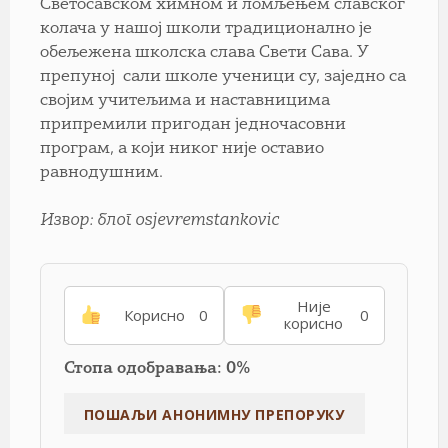
Светосавском химном и ломљењем славског
колача у нашој школи традиционално је
обељежена школска слава Свети Сава. У
препуној сали школе ученици су, заједно са
својим учитељима и наставницима
припремили пригодан једночасовни
програм, а који никог није оставио
равнодушним.
Извор: блог osjevremstankovic
Није
Корисно
0
0
корисно
Стопа одобравања: 0%