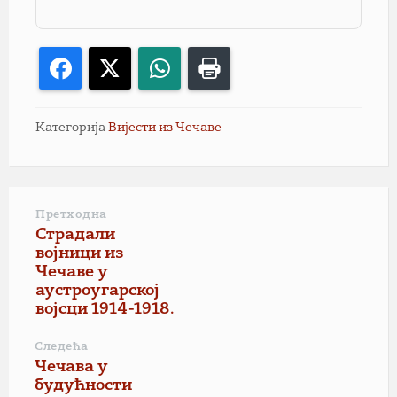
Facebook
X
WhatsApp
Print
Категорија
Вијести из Чечаве
Претходна
Страдали
војници из
Чечаве у
аустроугарскоj
војсци 1914-1918.
Следећа
Чечава у
будућности