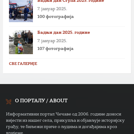
Бадњи дан Ступа 2025. године
7. јануар 2025.
100 фотографија
Бадњи дан 2025. године
7. јануар 2025.
107 фотографија
СВЕ ГАЛЕРИЈЕ
О ПОРТАЛУ / ABOUT
Информативни портал Чечаве од 2006. године доноси
вијести из нашег села, прикупља и објављује историјску
грађу, те биљежи приче о људима и догађајима кроз
вријеме.