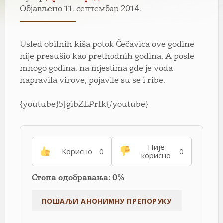
Објављено 11. септембар 2014.
Usled obilnih kiša potok Čečavica ove godine
nije presušio kao prethodnih godina. A posle
mnogo godina, na mjestima gde je voda
napravila virove, pojavile su se i ribe.
{youtube}5JgibZLPrIk{/youtube}
Није
Корисно
0
0
корисно
Стопа одобравања: 0%