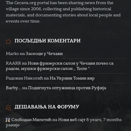
The Cecava.org portal has been sharing news from the
village since 2006, collecting and publishing historical
materials, and documenting stories about local people and
events over time.
ПОСЉЕДЊИ КОМЕНТАРИ
Marko
на
Засеоци у Чечави
RAARR
на
Нови фризерски салон у Чечави почео са
радом, мушки фризерски салон ,, Ђоле “
Радован Николић
на
На Укрини Томин вир
Barby...
на
Подигнута оптужница против Руфија
ДЕШАВАЊА НА ФОРУМУ
Слободан Милетић
на
Нови веб сајт
8 years, 7 months
раније