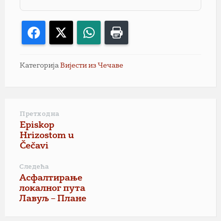
Facebook
X
WhatsApp
Print
Категорија
Вијести из Чечаве
Претходна
Episkop
Hrizostom u
Čečavi
Следећа
Асфалтирање
локалног пута
Лавуљ – Плане