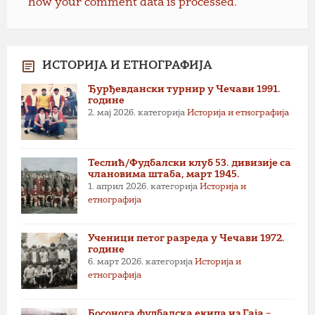
how your comment data is processed.
ИСТОРИЈА И ЕТНОГРАФИЈА
Ђурђевдански турнир у Чечави 1991.
године
2. мај 2026.
категорија
Историја и етнографија
Теслић/Фудбалски клуб 53. дивизије са
члановима штаба, март 1945.
1. април 2026.
категорија
Историја и
етнографија
Ученици петог разреда у Чечави 1972.
године
6. март 2026.
категорија
Историја и
етнографија
Босонога фудбалска екипа из Гаја –