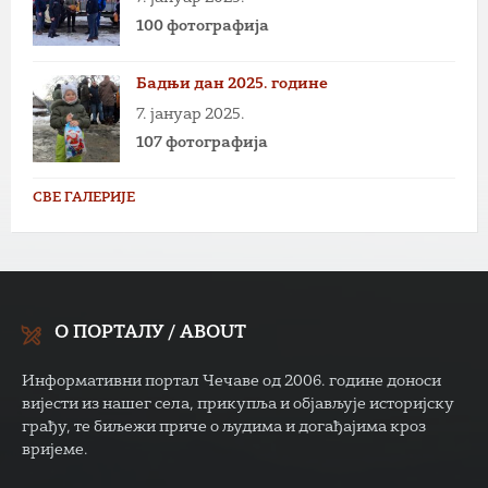
100 фотографија
Бадњи дан 2025. године
7. јануар 2025.
107 фотографија
СВЕ ГАЛЕРИЈЕ
О ПОРТАЛУ / ABOUT
Информативни портал Чечаве од 2006. године доноси
вијести из нашег села, прикупља и објављује историјску
грађу, те биљежи приче о људима и догађајима кроз
вријеме.