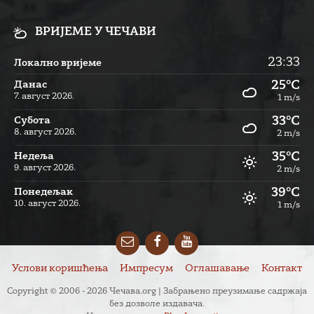
ВРИЈЕМЕ У ЧЕЧАВИ
23:33
Локално вријеме
25°C
Данас
7. август 2026.
1 m/s
33°C
Субота
8. август 2026.
2 m/s
35°C
Недеља
9. август 2026.
2 m/s
39°C
Понедељак
10. август 2026.
1 m/s
Email
Facebook
YouTube
Услови коришћења
Импресум
Оглашавање
Контакт
Copyright © 2006 - 2026 Чечава.org | Забрањено преузимање садржаја
без дозволе издавача.