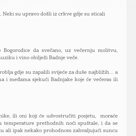
 Neki su upravo došli iz crkve gdje su sticali
e Bogorodice da svečano, uz večernju molitvu,
uziku i vino obilježi Badnje veče.
roblja gdje su zapalili svijeće za duše najbližih… a
a i međama sjekući Badnjake koje će večeras ili
ike, ili oni koji će udvostručiti posjetu, moraće
 su temperature prethodnih noći spuštale, i da se
zu ali ipak nekako prohodnom zahvaljujući suncu