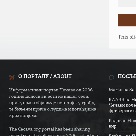
This si
О ПОРТАЛУ / ABOUT
ПОСЉ
Marko
на
За
Информативни портал Чечаве од 2006.
године доноси вијести из нашег села,
RAARR
на
Н
прикупља и објављује историјску грађу,
Чечави поче
те биљежи приче о људима и догађајима
фризерски са
кроз вријеме.
Радован Ни
вир
The Cecava.org portal has been sharing
news from the village since 2006, collecting