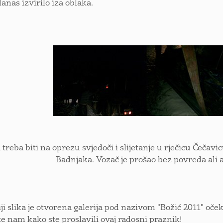
danas izvirilo iza oblaka.
 treba biti na oprezu svjedoči i slijetanje u rječicu Čeča
Badnjaka. Vozač je prošao bez povreda ali a
iji slika je otvorena galerija pod nazivom "Božić 2011" očeku
e nam kako ste proslavili ovaj radosni praznik!