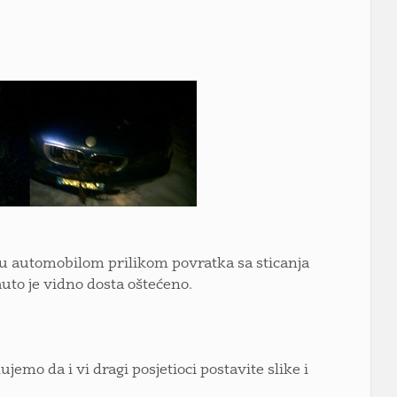
vicu automobilom prilikom povratka sa sticanja
uto je vidno dosta oštećeno.
jemo da i vi dragi posjetioci postavite slike i