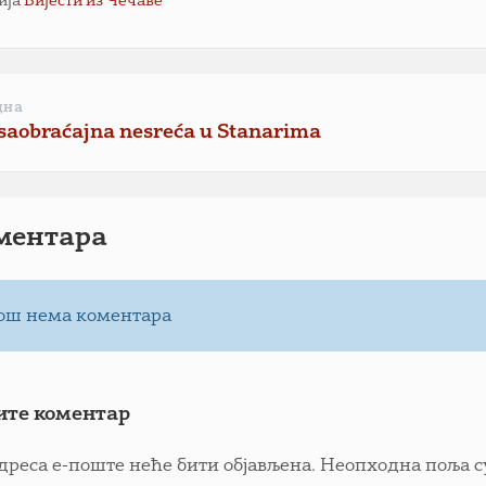
ија
Вијести из Чечаве
дна
saobraćajna nesreća u Stanarima
ментарa
ош нема коментара
ите коментар
дреса е-поште неће бити објављена.
Неопходна поља с