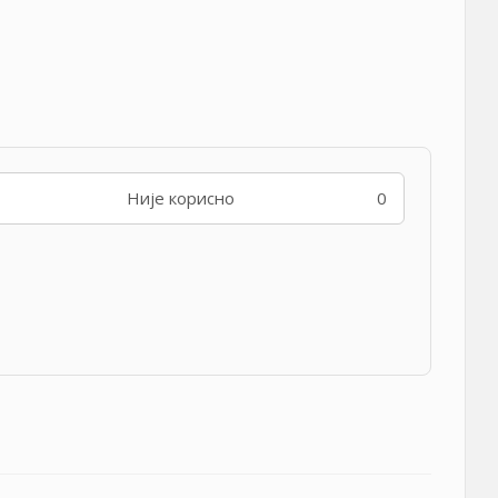
Није корисно
0