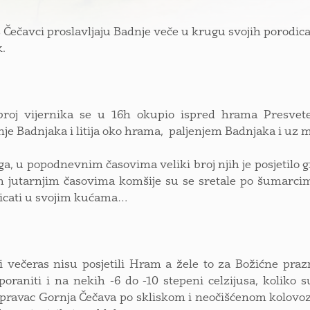
 Čečavci proslavljaju Badnje veče u krugu svojih porodica.
.
 broj vijernika se u 16h okupio ispred hrama Presvet
je Badnjaka i litija oko hrama, paljenjem Badnjaka i uz m
oga, u popodnevnim časovima veliki broj njih je posjetilo g
 jutarnjim časovima komšije su se sretale po šumarcim
ticati u svojim kućama…
i večeras nisu posjetili Hram a žele to za Božićne prazn
poraniti i na nekih -6 do -10 stepeni celzijusa, koliko
pravac Gornja Čečava po skliskom i neočišćenom kolovo