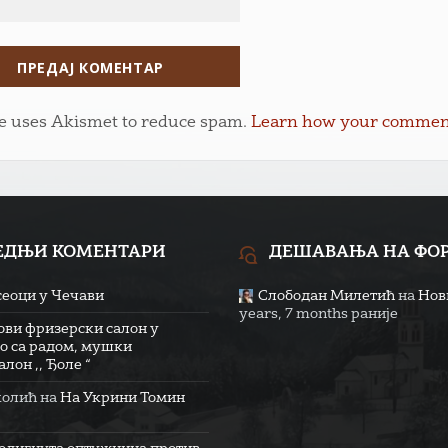
te uses Akismet to reduce spam.
Learn how your comment 
ЕДЊИ КОМЕНТАРИ
ДЕШАВАЊА НА ФО
сеоци у Чечави
Слободан Милетић
на
Нови
years, 7 months раније
ови фризерски салон у
о са радом, мушки
лон ,, Ђоле “
колић
на
На Укрини Томин