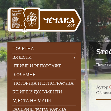
Skip
Skip
Skip
to
to
to
content
left
footer
sidebar
ПOЧЕТНА
Sre
ВИЈЕСТИ
Почетн
ПРИЧЕ И РЕПОРТАЖЕ
КОЛУМНЕ
ИСТОРИЈА И ЕТНОГРАФИЈА
Аутор
КЊИГЕ И ДОКУМЕНТИ
Објавље
МЈЕСТА НА МАПИ
ГАЛЕРИЈЕ ФОТОГРАФИЈА