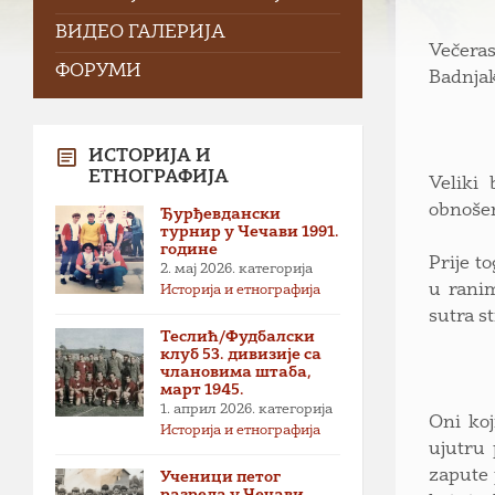
ВИДЕО ГАЛЕРИЈА
Večeras
ФОРУМИ
Badnjak
ИСТОРИЈА И
ЕТНОГРАФИЈА
Veliki
obnošen
Ђурђевдански
турнир у Чечави 1991.
године
Prije t
2. мај 2026.
категорија
u ranim
Историја и етнографија
sutra s
Теслић/Фудбалски
клуб 53. дивизије са
члановима штаба,
март 1945.
1. април 2026.
категорија
Oni koj
Историја и етнографија
ujutru 
zapute 
Ученици петог
разреда у Чечави