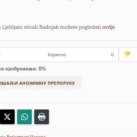
 Ljebljani sticali Badnjak možete pogledati
ovdje
Корисно
0
па одобравања: 0%
acebook
X
WhatsApp
Print