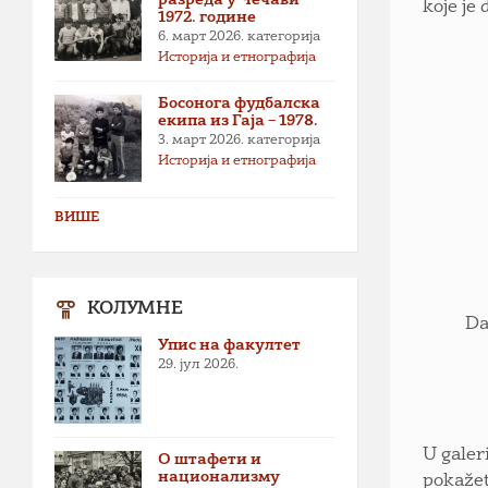
koje je 
1972. године
6. март 2026.
категорија
Историја и етнографија
Босонога фудбалска
екипа из Гаја – 1978.
3. март 2026.
категорија
Историја и етнографија
ВИШЕ
КОЛУМНЕ
Da
Упис на факултет
29. јул 2026.
U galer
О штафети и
национализму
pokažet