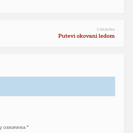
Следећа
Putevi okovani ledom
у означена
*