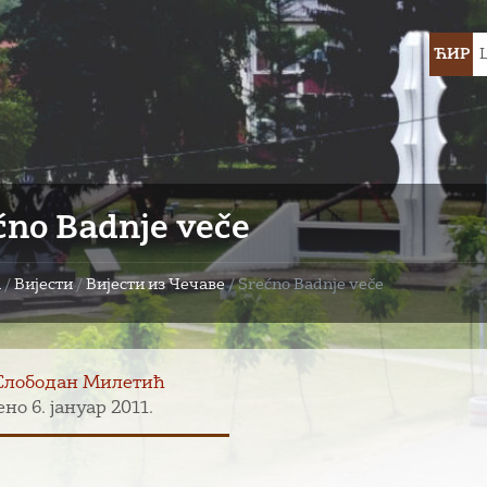
Choose
ЋИР
languag
ćno Badnje veče
а
/
Вијести
/
Вијести из Чечаве
/
Srećno Badnje veče
Слободан Милетић
но 6. јануар 2011.