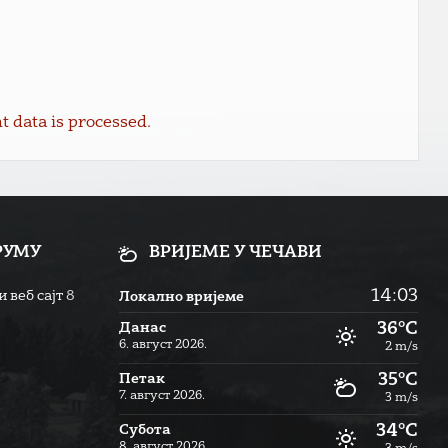
data is processed.
РУМУ
ВРИЈЕМЕ У ЧЕЧАВИ
14:03
 веб сајт
8
Локално вријеме
36°C
Данас
6. август 2026.
2 m/s
35°C
Петак
7. август 2026.
3 m/s
34°C
Субота
8. август 2026.