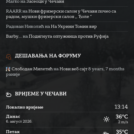
Marko
на
Засеоци у Чечави
RAARR
на
Нови фризерски салон у Чечави почео са
радом, мушки фризерски салон ,, Ђоле “
Радован Николић
на
На Укрини Томин вир
Barby...
на
Подигнута оптужница против Руфија
ДЕШАВАЊА НА ФОРУМУ
Слободан Милетић
на
Нови веб сајт
8 years, 7 months
раније
ВРИЈЕМЕ У ЧЕЧАВИ
13:14
Локално вријеме
36°C
Данас
6. август 2026.
2 m/s
35°C
Петак