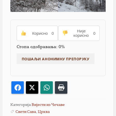
Није
Корисно
0
0
корисно
Стопа одобравања: 0%
Facebook
X
WhatsApp
Print
Категорија
Вијести из Чечаве
Свети Сава
,
Црква