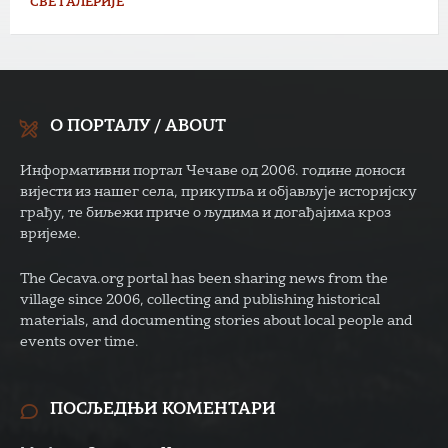
СВЕ ГАЛЕРИЈЕ
О ПОРТАЛУ / ABOUT
Информативни портал Чечаве од 2006. године доноси
вијести из нашег села, прикупља и објављује историјску
грађу, те биљежи приче о људима и догађајима кроз
вријеме.
The Cecava.org portal has been sharing news from the
village since 2006, collecting and publishing historical
materials, and documenting stories about local people and
events over time.
ПОСЉЕДЊИ КОМЕНТАРИ