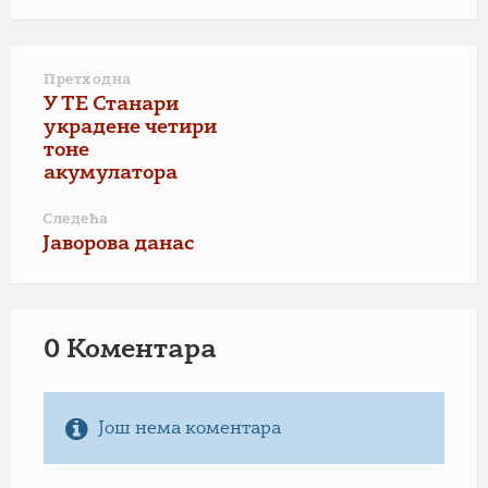
Претходна
У ТЕ Станари
украдене четири
тоне
акумулатора
Следећа
Јаворова данас
0 Коментарa
Још нема коментара