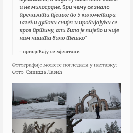
и не милосрдне, при чему се знало
прелазити пјешке по 5 километара
газећи дубоки снијег и пробијајући се
кроз пртину, али било је лијепо и није
нам ништа било тешко“
– присјећају се мјештани
Фотографије можете погледати у наставку:
Фото: Синиша Лазић