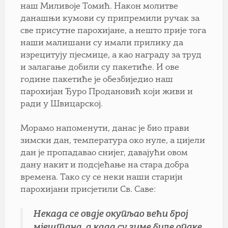
наш Миливоје Томић. Након молитве
данашњи кумови су припремили ручак за
све присутне парохијане, а нешто прије тога
наши малишани су имали прилику да
изрецитују пјесмице, а као награду за труд
и залагање добили су пакетиће. И ове
године пакетиће је обезбиједио наш
парохијан Ђуро Продановић који живи и
ради у Швицарској.
Морамо напоменути, данас је био прави
зимски дан, температура око нуле, а цијели
дан је пропадавао снијег, давајући овом
дану накит и подсјећање на стара добра
времена. Тако су се неки наши старији
парохијани присјетили Св. Саве:
Некада се овдје окупљао већи број
мјештана, а када су зиме биле опаке