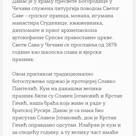
Данас је у храму пресвете Богородице у
Чечави служена литургија поводом Светог
Саве – српског принца, монаха, игумана
манастира Студенице, књижевника,
дипломате и првог архиепископа
аутокефалне Српске православне цркве.
Свети Сава у Чечави се прославља од 1879.
године као школска слава и вјерски
празник.
Овом приликом традиционално
богослужење одржао је протојереј Славко
Пантелић. Кум на данашњи велики
празник били су Славен Јотановић и Крстан
Гачић, наша браћа која живе и раде у
братској Русији. Данас је са нама био
присутан Славен Јотановић, док је Крстан
Гачић оправдано одсутан. Изабран је кум и
за следећу годину, а ту велику част имаће