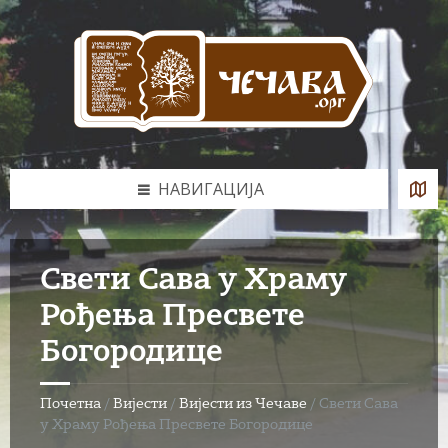
Skip
Skip
Skip
to
to
to
content
left
footer
sidebar
НАВИГАЦИЈА
Свети Сава у Храму
Рођења Пресвете
Богородице
Почетна
/
Вијести
/
Вијести из Чечаве
/
Свети Сава
у Храму Рођења Пресвете Богородице