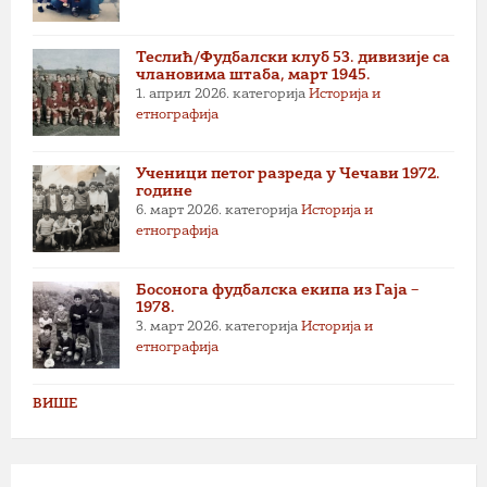
Теслић/Фудбалски клуб 53. дивизије са
члановима штаба, март 1945.
1. април 2026.
категорија
Историја и
етнографија
Ученици петог разреда у Чечави 1972.
године
6. март 2026.
категорија
Историја и
етнографија
Босонога фудбалска екипа из Гаја –
1978.
3. март 2026.
категорија
Историја и
етнографија
ВИШЕ