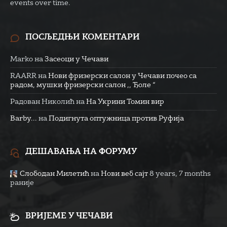
events over time.
ПОСЉЕДЊИ КОМЕНТАРИ
Marko
на
Засеоци у Чечави
RAARR
на
Нови фризерски салон у Чечави почео са
радом, мушки фризерски салон ,, Ђоле “
Радован Николић
на
На Укрини Томин вир
Barby...
на
Подигнута оптужница против Руфија
ДЕШАВАЊА НА ФОРУМУ
Слободан Милетић
на
Нови веб сајт
8 years, 7 months
раније
ВРИЈЕМЕ У ЧЕЧАВИ