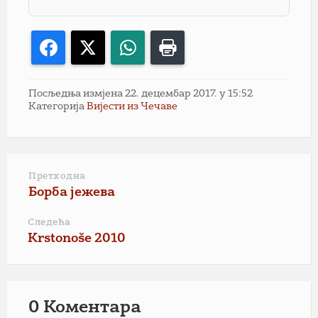
Facebook
X
WhatsApp
Print
Посљедња измјена 22. децембар 2017. у 15:52
Категорија
Вијести из Чечаве
Претходна
Борба јежева
Следећа
Krstonoše 2010
0 Коментарa