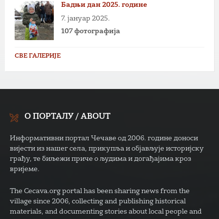
Бадњи дан 2025. године
7. јануар 2025.
107 фотографија
СВЕ ГАЛЕРИЈЕ
О ПОРТАЛУ / ABOUT
Информативни портал Чечаве од 2006. године доноси
вијести из нашег села, прикупља и објављује историјску
грађу, те биљежи приче о људима и догађајима кроз
вријеме.
The Cecava.org portal has been sharing news from the
village since 2006, collecting and publishing historical
materials, and documenting stories about local people and