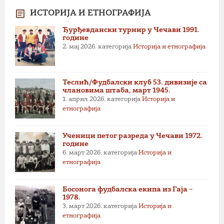
ИСТОРИЈА И ЕТНОГРАФИЈА
Ђурђевдански турнир у Чечави 1991.
године
2. мај 2026.
категорија
Историја и етнографија
Теслић/Фудбалски клуб 53. дивизије са
члановима штаба, март 1945.
1. април 2026.
категорија
Историја и
етнографија
Ученици петог разреда у Чечави 1972.
године
6. март 2026.
категорија
Историја и
етнографија
Босонога фудбалска екипа из Гаја –
1978.
3. март 2026.
категорија
Историја и
етнографија