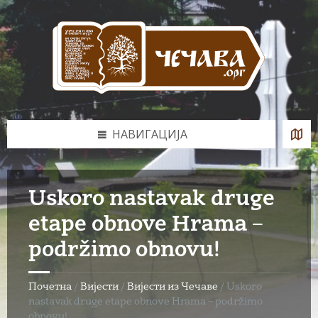
Skip
Skip
Skip
to
to
to
content
left
footer
sidebar
НАВИГАЦИЈА
Uskoro nastavak druge
etape obnove Hrama –
podržimo obnovu!
Почетна
/
Вијести
/
Вијести из Чечаве
/
Uskoro
nastavak druge etape obnove Hrama – podržimo
obnovu!