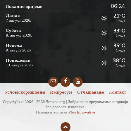
06:24
Локално вријеме
21°C
Данас
7. август 2026.
1 m/s
33°C
Субота
8. август 2026.
2 m/s
35°C
Недеља
9. август 2026.
2 m/s
38°C
Понедељак
10. август 2026.
2 m/s
Email
Facebook
YouTube
Услови коришћења
Импресум
Оглашавање
Контакт
Copyright © 2006 - 2026 Чечава.org | Забрањено преузимање садржаја
без дозволе издавача.
Израда и хостинг
Plus Innovative