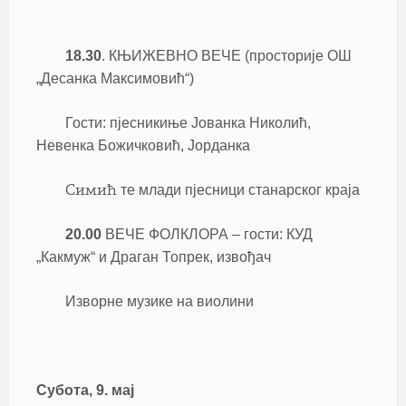
18.30
. КЊИЖЕВНО ВЕЧЕ (просторије ОШ
„Десанка Максимовић“)
Гости: пјесникиње Јованка Николић,
Невенка Божичковић, Јорданка
те млади пјесници станарског краја
Симић
20.00
ВЕЧЕ ФОЛКЛОРА – гости: КУД
„Какмуж“ и Драган Топрек, извођач
Изворне музике на виолини
Субота, 9. мај