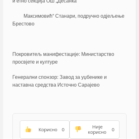
и етно секција ОШ „Десанка
Максимовић“ Станари, подручно одјељење
Брестово
Покровитељ манифестације: Министарство
просвјете и културе
Генерални спонзор: Завод за уџбенике и
наставна средства Источно Сарајево
Није
Корисно
0
0
корисно