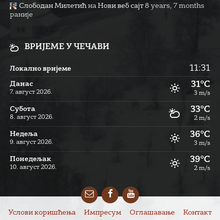
Слободан Милетић
на
Нови веб сајт
8 years, 7 months
раније
ВРИЈЕМЕ У ЧЕЧАВИ
11:31
Локално вријеме
31°C
Данас
7. август 2026.
3 m/s
33°C
Субота
8. август 2026.
2 m/s
36°C
Недеља
9. август 2026.
3 m/s
39°C
Понедељак
10. август 2026.
2 m/s
Email
Facebook
YouTube
Услови коришћења
Импресум
Оглашавање
Контакт