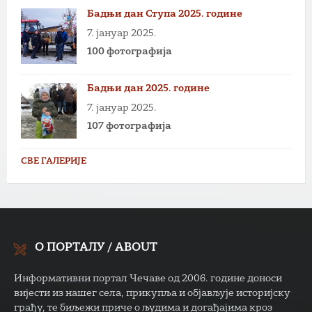
Бадњи дан Ступа 2025. године
7. јануар 2025.
100 фотографија
Бадњи дан 2025. године
7. јануар 2025.
107 фотографија
СВЕ ГАЛЕРИЈЕ
О ПОРТАЛУ / ABOUT
Информативни портал Чечаве од 2006. године доноси
вијести из нашег села, прикупља и објављује историјску
грађу, те биљежи приче о људима и догађајима кроз