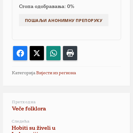
Стопа одобравања: 0%
Facebook
X
WhatsApp
Print
Категорија
Вијести из региона
Претходна
Veče folklora
Следећа
Hobiti su živeli u