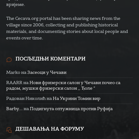
вријеме.
The Cecava.org portal has been sharing news from the
village since 2006, collecting and publishing historical
materials, and documenting stories about local people and
events over time.
ПОСЉЕДЊИ КОМЕНТАРИ
Marko
на
Засеоци у Чечави
RAARR
на
Нови фризерски салон у Чечави почео са
радом, мушки фризерски салон ,, Ђоле “
Радован Николић
на
На Укрини Томин вир
Barby...
на
Подигнута оптужница против Руфија
ДЕШАВАЊА НА ФОРУМУ