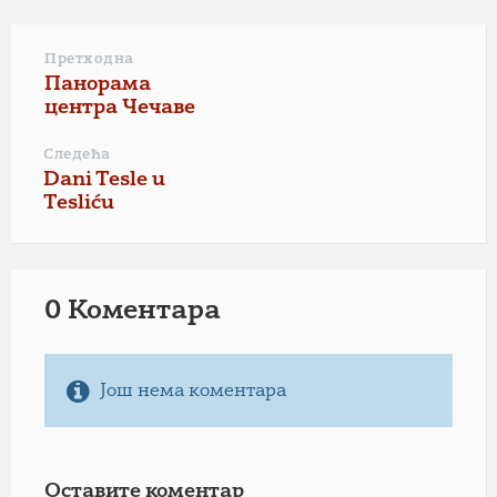
Претходна
Панорама
центра Чечаве
Следећа
Dani Tesle u
Tesliću
0 Коментарa
Још нема коментара
Оставите коментар