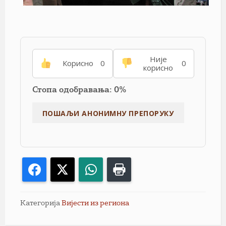
Није
Корисно
0
0
корисно
Стопа одобравања: 0%
Facebook
X
WhatsApp
Print
Категорија
Вијести из региона