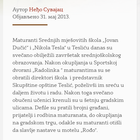
Аутор
Неђо Сувајац
Објављено 31. мај 2013.
Maturanti Srednjih mješovitih škola „Jovan
Dučić“ i „Nikola Tesla“ u Tesliću danas su
svečano obilježili završetak srednjoškolskog
obrazovanja. Nakon okupljanja u Sportskoj
dvorani „Radolinka “ maturantima su se
obratili direktori škola i predstavnik
Skupštine opštine Teslić, poželivši im sreću u
daljem životu i radu. Nakon toga svečano
obučeni učenici krenuli su u šetnju gradskim
ulicama. Defile su pratili brojni građani,
prijatelji i rodbina maturanata, do okupljanja
na gradskom trgu, odakle su maturanti otišli
da slavlje nastave u motelu „Rođo“.