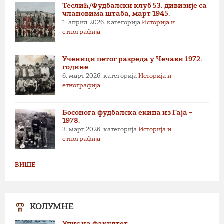
Теслић/Фудбалски клуб 53. дивизије са
члановима штаба, март 1945.
1. април 2026.
категорија
Историја и
етнографија
Ученици петог разреда у Чечави 1972.
године
6. март 2026.
категорија
Историја и
етнографија
Босонога фудбалска екипа из Гаја –
1978.
3. март 2026.
категорија
Историја и
етнографија
ВИШЕ
КОЛУМНЕ
Упис на факултет