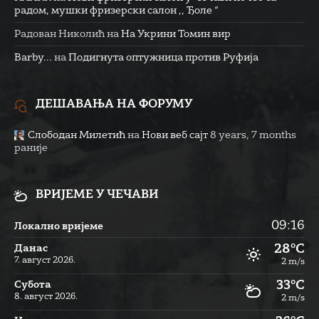
радом, мушки фризерски салон ,, Ђоле “
Радован Николић
на
На Укрини Томин вир
Barby...
на
Подигнута оптужница против Руфија
ДЕШАВАЊА НА ФОРУМУ
Слободан Милетић
на
Нови веб сајт
8 years, 7 months
раније
ВРИЈЕМЕ У ЧЕЧАВИ
09:16
Локално вријеме
28°C
Данас
7. август 2026.
2 m/s
33°C
Субота
8. август 2026.
2 m/s