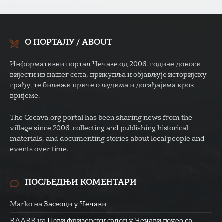
О ПОРТАЛУ / ABOUT
Информативни портал Чечаве од 2006. године доноси
вијести из нашег села, прикупља и објављује историјску
грађу, те биљежи приче о људима и догађајима кроз
вријеме.
The Cecava.org portal has been sharing news from the
village since 2006, collecting and publishing historical
materials, and documenting stories about local people and
events over time.
ПОСЉЕДЊИ КОМЕНТАРИ
Marko
на
Засеоци у Чечави
RAARR
на
Нови фризерски салон у Чечави почео са