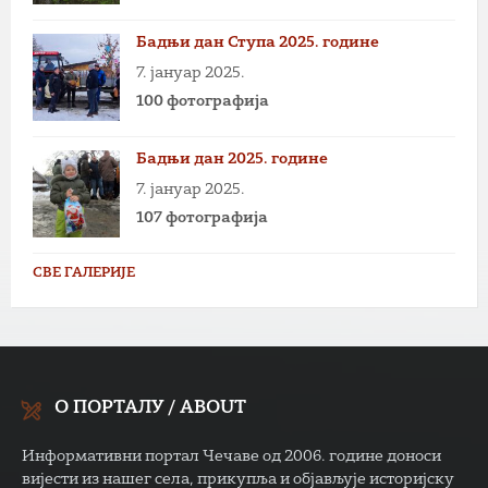
Бадњи дан Ступа 2025. године
7. јануар 2025.
100 фотографија
Бадњи дан 2025. године
7. јануар 2025.
107 фотографија
СВЕ ГАЛЕРИЈЕ
О ПОРТАЛУ / ABOUT
Информативни портал Чечаве од 2006. године доноси
вијести из нашег села, прикупља и објављује историјску