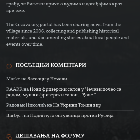
грађу, те биљежи приче о људима и догађајима кроз
вријеме.
The Cecava.org portal has been sharing news from the
village since 2006, collecting and publishing historical
materials, and documenting stories about local people and
events over time.
ПОСЉЕДЊИ КОМЕНТАРИ
Marko
на
Засеоци у Чечави
RAARR
на
Нови фризерски салон у Чечави почео са
радом, мушки фризерски салон ,, Ђоле “
Радован Николић
на
На Укрини Томин вир
Barby...
на
Подигнута оптужница против Руфија
ДЕШАВАЊА НА ФОРУМУ