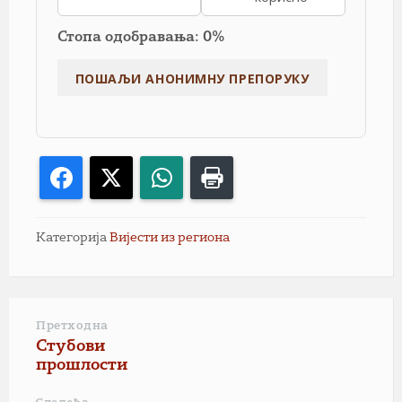
Стопа одобравања: 0%
Facebook
X
WhatsApp
Print
Категорија
Вијести из региона
Претходна
Стубови
прошлости