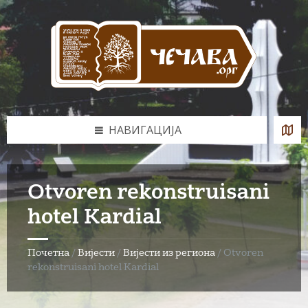
Skip
Skip
Skip
to
to
to
content
left
footer
sidebar
НАВИГАЦИЈА
Otvoren rekonstruisani
hotel Kardial
Почетна
/
Вијести
/
Вијести из региона
/
Otvoren
rekonstruisani hotel Kardial