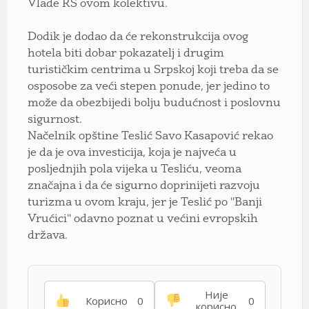
Vlade RS ovom kolektivu.
Dodik je dodao da će rekonstrukcija ovog
hotela biti dobar pokazatelj i drugim
turističkim centrima u Srpskoj koji treba da se
osposobe za veći stepen ponude, jer jedino to
može da obezbijedi bolju budućnost i poslovnu
sigurnost.
Načelnik opštine Teslić Savo Kasapović rekao
je da je ova investicija, koja je najveća u
posljednjih pola vijeka u Tesliću, veoma
značajna i da će sigurno doprinijeti razvoju
turizma u ovom kraju, jer je Teslić po ''Banji
Vrućici'' odavno poznat u većini evropskih
država.
Није
Корисно
0
0
корисно