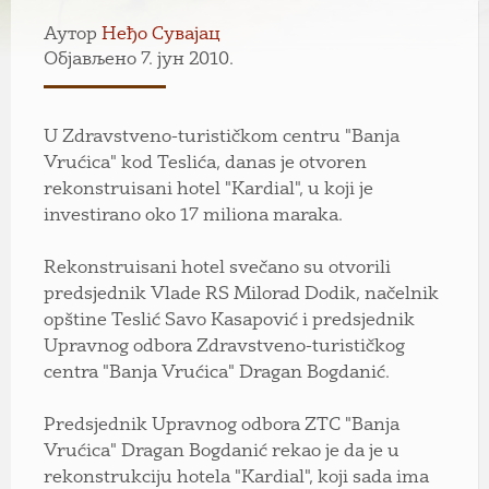
Аутор
Неђо Сувајац
Објављено 7. јун 2010.
U Zdravstveno-turističkom centru "Banja
Vrućica" kod Teslića, danas je otvoren
rekonstruisani hotel "Kardial", u koji je
investirano oko 17 miliona maraka.
Rekonstruisani hotel svečano su otvorili
predsjednik Vlade RS Milorad Dodik, načelnik
opštine Teslić Savo Kasapović i predsjednik
Upravnog odbora Zdravstveno-turističkog
centra "Banja Vrućica" Dragan Bogdanić.
Predsjednik Upravnog odbora ZTC "Banja
Vrućica" Dragan Bogdanić rekao je da je u
rekonstrukciju hotela "Kardial", koji sada ima