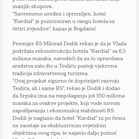
manjih skupova.
"Savremeno uređen i opremljen, hotel
"Kardial" je pozicioniran u rangu hotela sa
četiri zvjezdice", kazao je Bogdanić.
Premijer RS Milorad Dodik rekao je da je Vlada
podržala rekonstrukciju hotela ''Kardial'' sa 6,5
miliona maraka, navodeći da su to opravdana
sredstva zato što u Tesliću postoji vjekovna
tradicija zdravstvenog turizma.
"Ovaj projekat sigurno će doprinijeti razvoju
Teslića, ali i same RS", rekao je Dodik i dodao
da Srpska ima na raspolaganju još 350 miliona
maraka za ovakve projekte, koji vode novom
zapošljavanju i ekonomskoj stabilnosti RS.
Dodik je naglasio da hotel "Kardial" ni po čemu
ne zaostaje za ekskluzivnim svjetskim
objektima ovog tipa, te najavio dalju pomoć