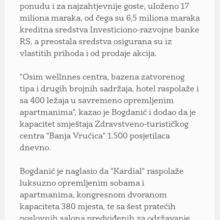
ponudu i za najzahtjevnije goste, uloženo 17
miliona maraka, od čega su 6,5 miliona maraka
kreditna sredstva Investiciono-razvojne banke
RS, a preostala sredstva osigurana su iz
vlastitih prihoda i od prodaje akcija.
"Osim wellnnes centra, bazena zatvorenog
tipa i drugih brojnih sadržaja, hotel raspolaže i
sa 400 ležaja u savremeno opremljenim
apartmanima", kazao je Bogdanić i dodao da je
kapacitet smještaja Zdravstveno-turističkog
centra "Banja Vrućica" 1.500 posjetilaca
dnevno.
Bogdanić je naglasio da "Kardial" raspolaže
luksuzno opremljenim sobama i
apartmanima, kongresnom dvoranom
kapaciteta 380 mjesta, te sa šest pratećih
poslovnih salona predviđenih za održavanje