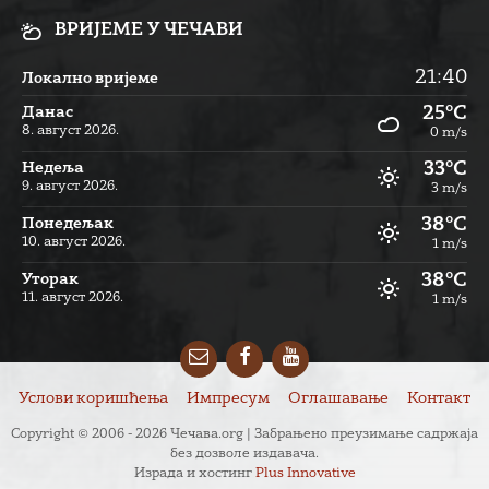
ВРИЈЕМЕ У ЧЕЧАВИ
21:40
Локално вријеме
25°C
Данас
8. август 2026.
0 m/s
33°C
Недеља
9. август 2026.
3 m/s
38°C
Понедељак
10. август 2026.
1 m/s
38°C
Уторак
11. август 2026.
1 m/s
Email
Facebook
YouTube
Услови коришћења
Импресум
Оглашавање
Контакт
Copyright © 2006 - 2026 Чечава.org | Забрањено преузимање садржаја
без дозволе издавача.
Израда и хостинг
Plus Innovative