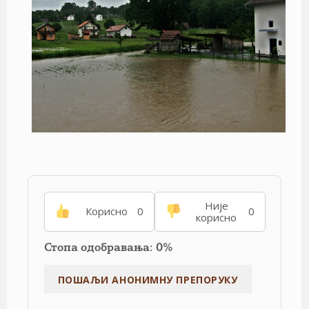
Није
Корисно
0
0
корисно
Стопа одобравања: 0%