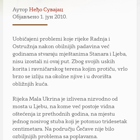
Аутор
Неђо Сувајац
Објављено 1. јун 2010.
Uobičajeni problemi koje rijeke Radnja i
Ostružnja nakon obilnijih padavina već
godinama stvaraju mještanima Stanara i Ljeba,
nisu izostali ni ovaj put. Zbog svojih uskih
korita i ravničarskog terena kojim protiču, vrlo
brzo se izliju na okolne njive i u dvorišta
obližnjih kuća.
Rijeka Mala Ukrina je izlivena nizvodno od
mosta u Ljebu, na kome već postoje vidna
oštećenja iz prethodnih godina, na mjestu
jednog nosivog stuba koji je potonuo tridesetak
centimetara. Na području Čečave nije bilo
ozbiljnijih problema sa poplavama.