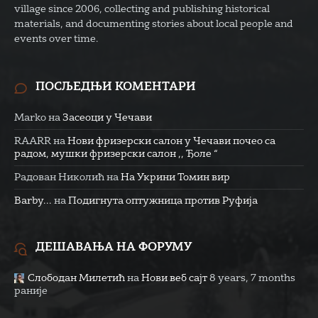
village since 2006, collecting and publishing historical
materials, and documenting stories about local people and
events over time.
ПОСЉЕДЊИ КОМЕНТАРИ
Marko
на
Засеоци у Чечави
RAARR
на
Нови фризерски салон у Чечави почео са
радом, мушки фризерски салон ,, Ђоле “
Радован Николић
на
На Укрини Томин вир
Barby...
на
Подигнута оптужница против Руфија
ДЕШАВАЊА НА ФОРУМУ
Слободан Милетић
на
Нови веб сајт
8 years, 7 months
раније