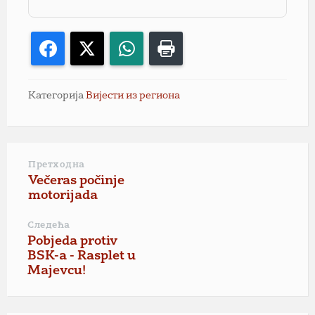
Facebook
X
WhatsApp
Print
Категорија
Вијести из региона
Претходна
Večeras počinje
motorijada
Следећа
Pobjeda protiv
BSK-a - Rasplet u
Majevcu!