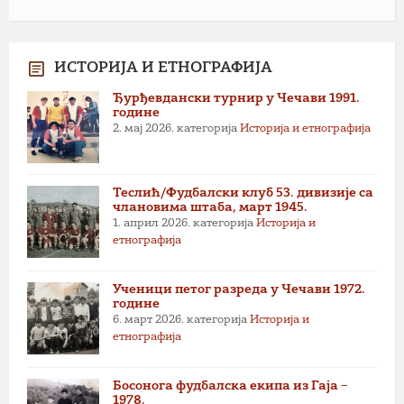
ИСТОРИЈА И ЕТНОГРАФИЈА
Ђурђевдански турнир у Чечави 1991.
године
2. мај 2026.
категорија
Историја и етнографија
Теслић/Фудбалски клуб 53. дивизије са
члановима штаба, март 1945.
1. април 2026.
категорија
Историја и
етнографија
Ученици петог разреда у Чечави 1972.
године
6. март 2026.
категорија
Историја и
етнографија
Босонога фудбалска екипа из Гаја –
1978.