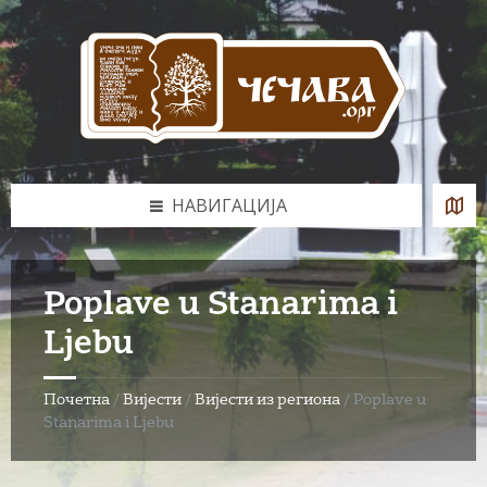
Skip
Skip
Skip
to
to
to
content
left
footer
sidebar
НАВИГАЦИЈА
Poplave u Stanarima i
Ljebu
Почетна
/
Вијести
/
Вијести из региона
/
Poplave u
Stanarima i Ljebu