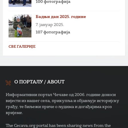
100 фотографија
Бадњи дан 2025. године
7. јануар 2025.
107 фотографија
СВЕ ГАЛЕРИЈЕ
О ПОРТАЛУ / ABOUT
Информативни портал Чечаве од 2006. године доноси
вијести из нашег села, прикупља и објављује историјску
грађу, те биљежи приче о људима и догађајима кроз
вријеме.
The Cecava.org portal has been sharing news from the