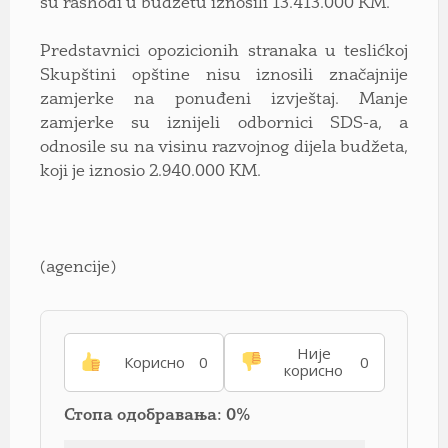
su rashodi u budžetu iznosili 13.413.000 KM.
Predstavnici opozicionih stranaka u teslićkoj
Skupštini opštine nisu iznosili značajnije
zamjerke na ponuđeni izvještaj. Manje
zamjerke su iznijeli odbornici SDS-a, a
odnosile su na visinu razvojnog dijela budžeta,
koji je iznosio 2.940.000 KM.
(agencije)
Није
Корисно
0
0
корисно
Стопа одобравања: 0%