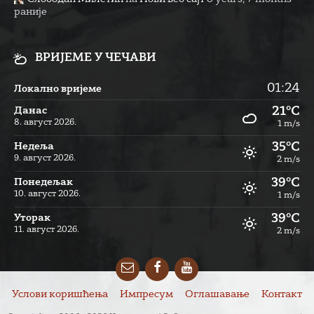
раније
ВРИЈЕМЕ У ЧЕЧАВИ
01:24
Локално вријеме
21°C
Данас
8. август 2026.
1 m/s
35°C
Недеља
9. август 2026.
2 m/s
39°C
Понедељак
10. август 2026.
1 m/s
39°C
Уторак
11. август 2026.
2 m/s
Email
Facebook
YouTube
Услови коришћења
Импресум
Оглашавање
Контакт