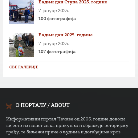
Бадњи дан Ступа 2025. године
7. јануар 2025.
100 фотографија
Бадњи дан 2025. године
7. јануар 2025.
107 фотографија
СВЕ ГАЛЕРИЈЕ
О ПОРТАЛУ / ABOUT
Информативни портал Чечаве од 2006. године доноси
вијести из нашег села, прикупља и објављује историјску
грађу, те биљежи приче о људима и догађајима кроз