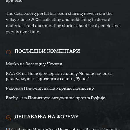
вријеме.
The Cecava.org portal has been sharing news from the
village since 2006, collecting and publishing historical
materials, and documenting stories about local people and
events over time.
ПОСЉЕДЊИ КОМЕНТАРИ
Marko
на
Засеоци у Чечави
RAARR
на
Нови фризерски салон у Чечави почео са
радом, мушки фризерски салон ,, Ђоле “
Радован Николић
на
На Укрини Томин вир
Barby...
на
Подигнута оптужница против Руфија
ДЕШАВАЊА НА ФОРУМУ
Слободан Милетић
на
Нови веб сајт
8 years, 7 months