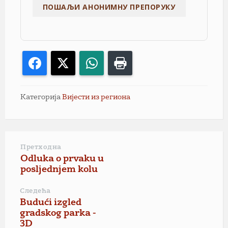
Facebook
X
WhatsApp
Print
Категорија
Вијести из региона
Претходна
Odluka o prvaku u
posljednjem kolu
Следећа
Budući izgled
gradskog parka -
3D