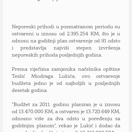
Neporeski prihodi u posmatranom periodu su
ostvareni u iznosu od 2.395.254 KM, što je u
odnosu na godišnji plan ostvarenje od 91 odsto
i predstavlja najviši stepen izvršenja
neporeskih prihoda posljednjih godina.
Prema riječima zamjenika načelnika opštine
Teslić Miodraga Lukića, ovo ostvarenje
budžeta jedno je od najboljih u posljednjih
desetak godina.
"Budžet za 2011. godinu planiran je u iznosu
od 13.470.000 KM, a ostvaren je 13.720.649 KM,
odnosno više za dva odsto u poređenju sa
godišnjim planom", rekao je Lukić i dodao da