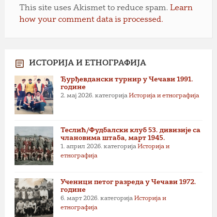
This site uses Akismet to reduce spam.
Learn
how your comment data is processed.
ИСТОРИЈА И ЕТНОГРАФИЈА
Ђурђевдански турнир у Чечави 1991.
године
2. мај 2026.
категорија
Историја и етнографија
Теслић/Фудбалски клуб 53. дивизије са
члановима штаба, март 1945.
1. април 2026.
категорија
Историја и
етнографија
Ученици петог разреда у Чечави 1972.
године
6. март 2026.
категорија
Историја и
етнографија