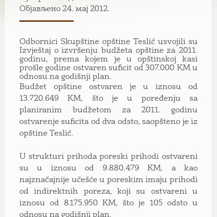
Објављено 24. мај 2012.
Odbornici Skupštine opštine Teslić usvojili su
Izvještaj o izvršenju budžeta opštine za 2011.
godinu, prema kojem je u opštinskoj kasi
prošle godine ostvaren suficit od 307.000 KM u
odnosu na godišnji plan.
Budžet opštine ostvaren je u iznosu od
13.720.649 KM, što je u poređenju sa
planiranim budžetom za 2011. godinu
ostvarenje suficita od dva odsto, saopšteno je iz
opštine Teslić.
U strukturi prihoda poreski prihodi ostvareni
su u iznosu od 9.880.479 KM, a kao
najznačajnije učešće u poreskim imaju prihodi
od indirektnih poreza, koji su ostvareni u
iznosu od 8.175.950 KM, što je 105 odsto u
odnosu na godišnji plan.