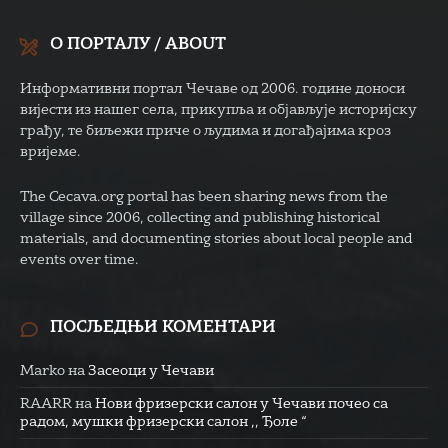
О ПОРТАЛУ / ABOUT
Информативни портал Чечаве од 2006. године доноси
вијести из нашег села, прикупља и објављује историјску
грађу, те биљежи приче о људима и догађајима кроз
вријеме.
The Cecava.org portal has been sharing news from the
village since 2006, collecting and publishing historical
materials, and documenting stories about local people and
events over time.
ПОСЉЕДЊИ КОМЕНТАРИ
Marko
на
Засеоци у Чечави
RAARR
на
Нови фризерски салон у Чечави почео са
радом, мушки фризерски салон ,, Ђоле “