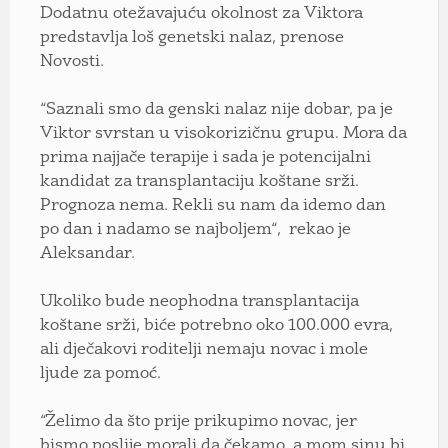
Dodatnu otežavajuću okolnost za Viktora
predstavlja loš genetski nalaz, prenose
Novosti.
“Saznali smo da genski nalaz nije dobar, pa je
Viktor svrstan u visokorizičnu grupu. Mora da
prima najjače terapije i sada je potencijalni
kandidat za transplantaciju koštane srži.
Prognoza nema. Rekli su nam da idemo dan
po dan i nadamo se najboljem“, rekao je
Aleksandar.
Ukoliko bude neophodna transplantacija
koštane srži, biće potrebno oko 100.000 evra,
ali dječakovi roditelji nemaju novac i mole
ljude za pomoć.
“Želimo da što prije prikupimo novac, jer
bismo poslije morali da čekamo, a mom sinu bi