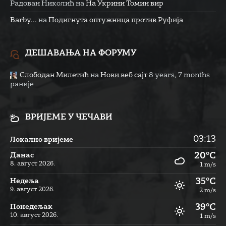
Радован Николић
на
На Укрини Томин вир
Barby...
на
Подигнута оптужница против Руфија
ДЕШАВАЊА НА ФОРУМУ
Слободан Милетић
на
Нови веб сајт
8 years, 7 months
раније
ВРИЈЕМЕ У ЧЕЧАВИ
03:13
Локално вријеме
20°C
Данас
8. август 2026.
1 m/s
35°C
Недеља
9. август 2026.
2 m/s
39°C
Понедељак
10. август 2026.
1 m/s