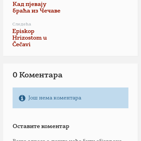
Кад пјевају
браћа из Чечаве
Следећа
Episkop
Hrizostom u
Čečavi
0 Коментарa
Још нема коментара
Оставите коментар