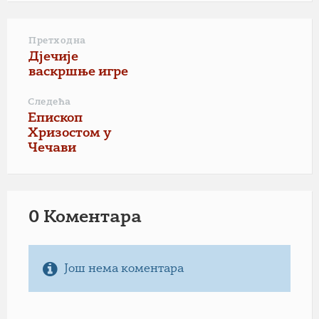
Претходна
Дјечије
васкршње игре
Следећа
Епископ
Хризостом у
Чечави
0 Коментарa
Још нема коментара