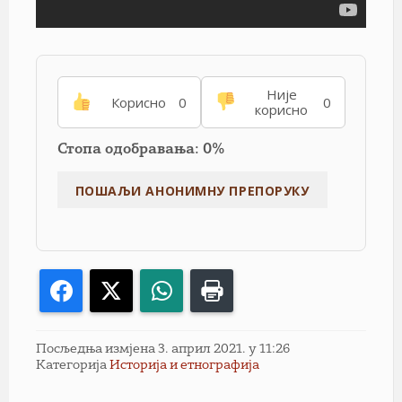
Није
Корисно
0
0
корисно
Стопа одобравања: 0%
Facebook
X
WhatsApp
Print
Посљедња измјена 3. април 2021. у 11:26
Категорија
Историја и етнографија