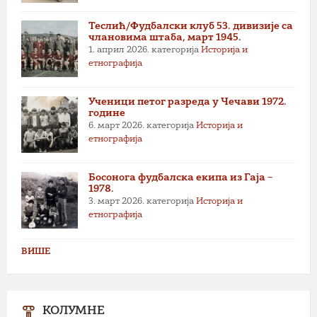
Теслић/Фудбалски клуб 53. дивизије са
члановима штаба, март 1945.
1. април 2026.
категорија
Историја и
етнографија
Ученици петог разреда у Чечави 1972.
године
6. март 2026.
категорија
Историја и
етнографија
Босонога фудбалска екипа из Гаја –
1978.
3. март 2026.
категорија
Историја и
етнографија
ВИШЕ
КОЛУМНЕ