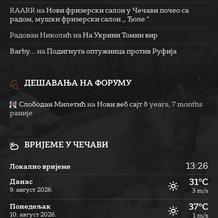
RAARR
на
Нови фризерски салон у Чечави почео са
радом, мушки фризерски салон ,, Ђоле “
Радован Николић
на
На Укрини Томин вир
Barby...
на
Подигнута оптужница против Руфија
ДЕШАВАЊА НА ФОРУМУ
Слободан Милетић
на
Нови веб сајт
8 years, 7 months
раније
ВРИЈЕМЕ У ЧЕЧАВИ
13:26
Локално вријеме
31°C
Данас
9. август 2026.
3 m/s
37°C
Понедељак
10. август 2026.
1 m/s