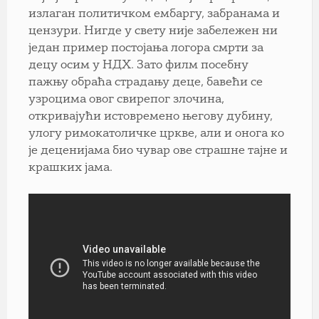
излаган политичком ембаргу, забранама и
цензури. Нигде у свету није забележен ни
један пример постојања логора смрти за
децу осим у НДХ. Зато филм посебну
пажњу обраћа страдању деце, бавећи се
узроцима овог свирепог злочина,
откривајући истовремено његову дубину,
улогу римокатоличке цркве, али и онога ко
је деценијама био чувар ове страшне тајне и
крашких јама.