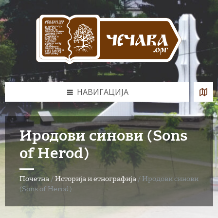
Skip
Skip
Skip
to
to
to
content
left
footer
sidebar
НАВИГАЦИЈА
Иродови синови (Sons
of Herod)
Почетна
/
Историја и етнографија
/
Иродови синови
(Sons of Herod)