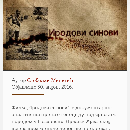
Аутор
Слободан Милетић
Објављено 30. април 2016.
Филм „Иродови синови“ је документарно-
аналитичка прича о геноциду над српским
народом у Независној Држави Хрватској,
који је кроз минуле деценије прикриван,