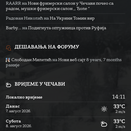
RAARR
на
Нови фризерски салон у Чечави почео са
радом, мушки фризерски салон ,, Ђоле “
Радован Николић
на
На Укрини Томин вир
Barby...
на
Подигнута оптужница против Руфија
ДЕШАВАЊА НА ФОРУМУ
Слободан Милетић
на
Нови веб сајт
8 years, 7 months
раније
ВРИЈЕМЕ У ЧЕЧАВИ
14:11
Локално вријеме
33°C
Данас
7. август 2026.
2 m/s
33°C
Субота
8. август 2026.
2 m/s