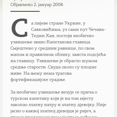
Објављено 2. јануар 2008.
С
а лијеве стране Укрине, у
Савковићима, уз сами пут Чечава–
Тедин Хан, постоји необично
узвишење звано Капетанова главица.
Смјештено у средини равнице, по свом
малом и правилном облику, заиста подсјећа
на главицу. Узвишење је обрасло шумом
средње старости. Свуда около су плодне
њиве. На њему нема трагова
фортификацијске градње.
За необично узвишење везује се прича о
турском капетану који је на том мјесту
закопао златну натру и златну дјевојку. Није
јасно о каквој златној дјевојци је ријеч, а