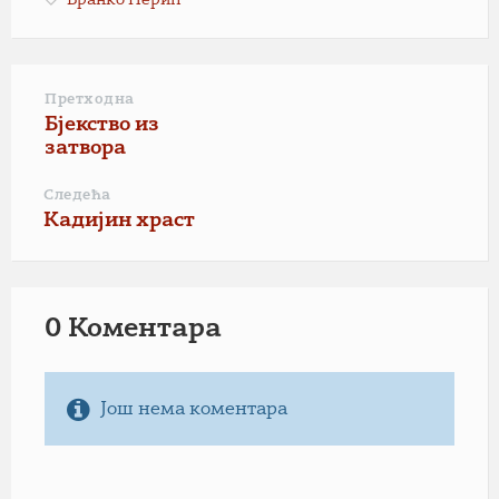
Бранко Перић
Претходна
Бјекство из
затвора
Следећа
Кадијин храст
0 Коментарa
Још нема коментара