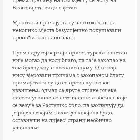
према предању на том мјесту се ноћу на
Благовијсти види свјетло.
Мјештани причају да су знатижељни на
неколико мјеста безуспјешно покушавали
пронаћи закопано благо.
Према другој верзији приче, турски капетан
није могао да носи благо, па га је закопао на
том брежуљку и посадио шуму. Они који
нису вјеровали причама о закопаном благу
примијетили су да се преко пута овог
узвишења, одмах са друге стране ријеке,
налази узвишење исте висине и облика, које
се везује за Растушко брдо, па закључују да
је ријека својим током раздвојила брдо,
оставивши на лијевој страни необично
узвишење.