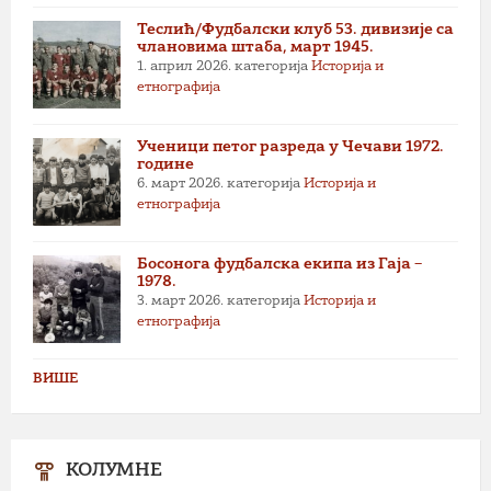
Теслић/Фудбалски клуб 53. дивизије са
члановима штаба, март 1945.
1. април 2026.
категорија
Историја и
етнографија
Ученици петог разреда у Чечави 1972.
године
6. март 2026.
категорија
Историја и
етнографија
Босонога фудбалска екипа из Гаја –
1978.
3. март 2026.
категорија
Историја и
етнографија
ВИШЕ
КОЛУМНЕ