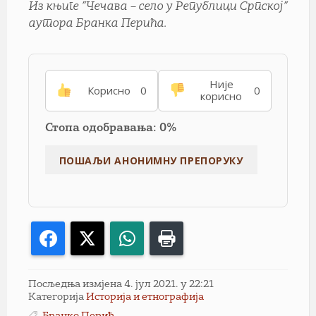
Из књиге ”Чечава – село у Републици Српској”
аутора Бранка Перића.
Није
Корисно
0
0
корисно
Стопа одобравања: 0%
Facebook
X
WhatsApp
Print
Посљедња измјена 4. јул 2021. у 22:21
Категорија
Историја и етнографија