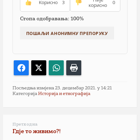
Корисно
3
0
корисно
Стопа одобравања: 100%
Facebook
X
WhatsApp
Print
Посљедња измјена 23. децембар 2021. у 14:21
Категорија
Историја и етнографија
Претходна
Гдје то живимо?!