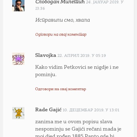
Слободан Милетић
24. ЈАНУАР 2019. У
13:36
Исправили смо, хвала
Одговори на овај коментар
Slavojka
22. АПРИЛ 2019. У 05:19
Kako vidim Petkovici se nigdje i ne
pominju.
Одговори на овај коментар
Rade Gajić
10. ДЕЦЕМБАР 2019. У 13:01
zanima me u ovom popisu slava
nespominju se Gajići rečani mada je
moj djed rođen 1885 Panto gde bi