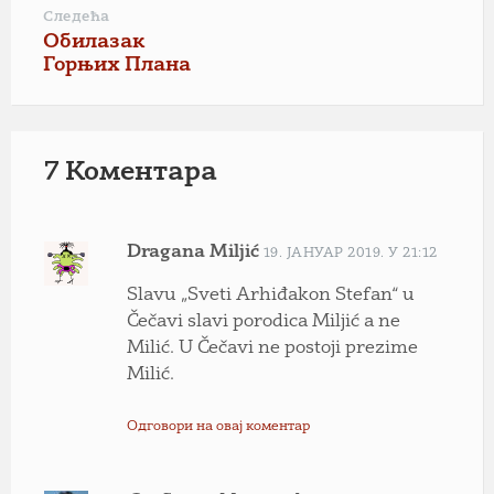
Следећа
Обилазак
Горњих Плана
7 Коментарa
Dragana Miljić
19. ЈАНУАР 2019. У 21:12
Slavu „Sveti Arhiđakon Stefan“ u
Čečavi slavi porodica Miljić a ne
Milić. U Čečavi ne postoji prezime
Milić.
Одговори на овај коментар