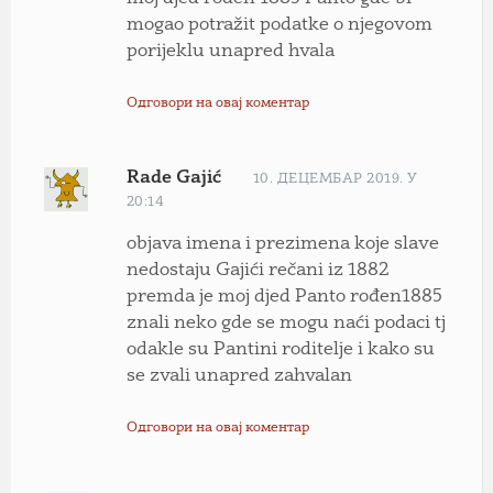
mogao potražit podatke o njegovom
porijeklu unapred hvala
Одговори на овај коментар
Rade Gajić
10. ДЕЦЕМБАР 2019. У
20:14
objava imena i prezimena koje slave
nedostaju Gajići rečani iz 1882
premda je moj djed Panto rođen1885
znali neko gde se mogu naći podaci tj
odakle su Pantini roditelje i kako su
se zvali unapred zahvalan
Одговори на овај коментар