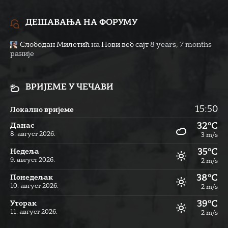
ДЕШАВАЊА НА ФОРУМУ
Слободан Милетић
на
Нови веб сајт
8 years, 7 months
раније
ВРИЈЕМЕ У ЧЕЧАВИ
15:50
Локално вријеме
32°C
Данас
8. август 2026.
3 m/s
35°C
Недеља
9. август 2026.
2 m/s
38°C
Понедељак
10. август 2026.
2 m/s
39°C
Уторак
11. август 2026.
2 m/s