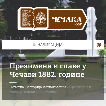
Skip
Skip
Skip
to
to
to
content
left
footer
sidebar
НАВИГАЦИЈА
Презимена и славе у
Чечави 1882. године
Почетна
/
Историја и етнографија
/
Презимена и
славе у Чечави 1882. године