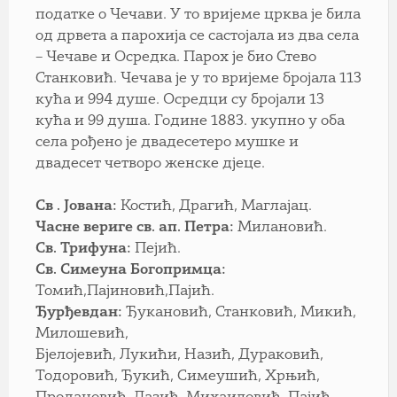
податке о Чечави. У то вријеме црква је била
од дрвета а парохија се састојала из два села
– Чечаве и Осредка. Парох је био Стево
Станковић. Чечава је у то вријеме бројала 113
кућа и 994 душе. Осредци су бројали 13
кућа и 99 душа. Године 1883. укупно у оба
села рођено је двадесетеро мушке и
двадесет четворо женске дјеце.
Св . Јована:
Костић, Драгић, Маглајац.
Часне вериге св. ап. Петра:
Милановић.
Св. Трифуна:
Пејић.
Св. Симеуна Богопримца:
Томић,Пајиновић,Пајић.
Ђурђевдан:
Ђукановић, Станковић, Микић,
Милошевић,
Бјелојевић, Лукићи, Назић, Дураковић,
Тодоровић, Ђукић, Симеушић, Хрњић,