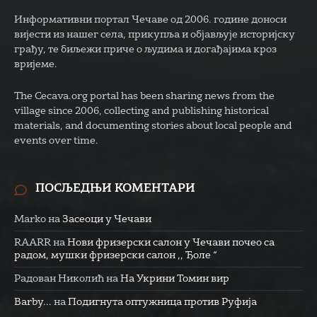
Информативни портал Чечаве од 2006. године доноси
вијести из нашег села, прикупља и објављује историјску
грађу, те биљежи приче о људима и догађајима кроз
вријеме.
The Cecava.org portal has been sharing news from the
village since 2006, collecting and publishing historical
materials, and documenting stories about local people and
events over time.
ПОСЉЕДЊИ КОМЕНТАРИ
Marko
на
Засеоци у Чечави
RAARR
на
Нови фризерски салон у Чечави почео са
радом, мушки фризерски салон ,, Ђоле “
Радован Николић
на
На Укрини Томин вир
Barby...
на
Подигнута оптужница против Руфија