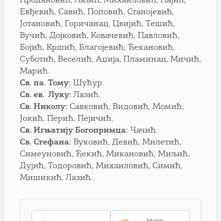
Продановић, Лазић, Михаиловић, Пајић,
Евђевић, Савић, Поповић, Станојевић,
Јотановић, Горичанац, Цвијић, Тешић,
Вучић, Дојковић, Ковачевић, Павловић,
Бојић, Кршић, Благојевић, Ђекановић,
Суботић, Веселић, Аџија, Пламинац, Мичић,
Марић.
Св. па. Тому:
Шућур.
Св. ев. Луку:
Лазић.
Св. Николу:
Савковић, Видовић, Момић,
Јокић, Перић, Пејичић.
Св. Игњатију Богопримца:
Чачић.
Св. Стефана:
Вуковић, Девић, Милетић,
Симеуновић, Ђекић, Микановић, Миљић,
Дујић, Тодоровић, Михаиловић, Симић,
Мишикић, Лазић.
Није