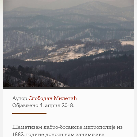
Аутор
Слободан Милетић
Објављено 4. април 2018.
Шематизам дабро-босанске митрополије из
1882. године доноси нам занимљиве