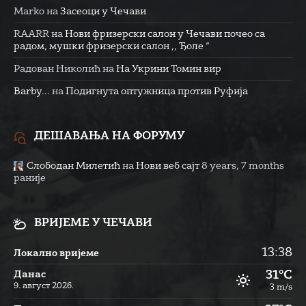
Marko
на
Засеоци у Чечави
RAARR
на
Нови фризерски салон у Чечави почео са
радом, мушки фризерски салон ,, Ђоле “
Радован Николић
на
На Укрини Томин вир
Barby...
на
Подигнута оптужница против Руфија
ДЕШАВАЊА НА ФОРУМУ
Слободан Милетић
на
Нови веб сајт
8 years, 7 months
раније
ВРИЈЕМЕ У ЧЕЧАВИ
13:38
Локално вријеме
31°C
Данас
9. август 2026.
3 m/s