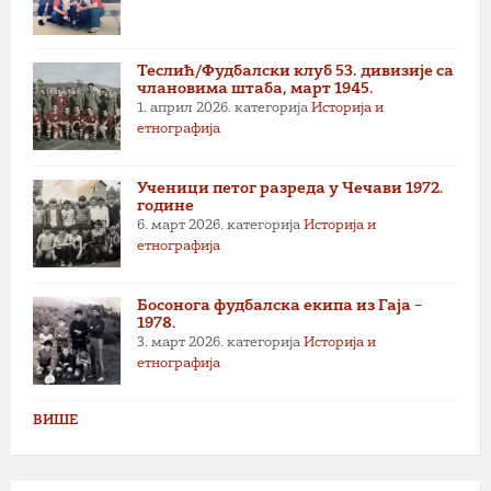
Теслић/Фудбалски клуб 53. дивизије са
члановима штаба, март 1945.
1. април 2026.
категорија
Историја и
етнографија
Ученици петог разреда у Чечави 1972.
године
6. март 2026.
категорија
Историја и
етнографија
Босонога фудбалска екипа из Гаја –
1978.
3. март 2026.
категорија
Историја и
етнографија
ВИШЕ