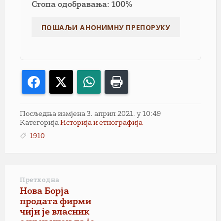
Стопа одобравања: 100%
Facebook
X
WhatsApp
Print
Посљедња измјена 3. април 2021. у 10:49
Категорија
Историја и етнографија
1910
Претходна
Нова Борја
продата фирми
чији је власник