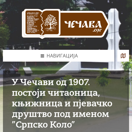
Skip
Skip
Skip
to
to
to
content
left
footer
sidebar
НАВИГАЦИЈА
У Чечави од 1907.
постоји читаоница,
књижница и пјевачко
друштво под именом
”Српско Коло”