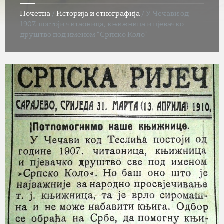
Почетна
/
Историја и етнографија
/
У Чечави од
1907. постоји читаоница, књижница и пјевачко
друштво под именом ”Српско Коло”