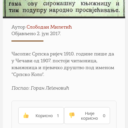
Аутор
Слободан Милетић
Објављено 2. јун 2017.
Часопис Српска ријеч 1910. године пише да
у Чечави од 1907. постоји читаоница,
књижница и пјевачко друштво под именом
”Српско Коло”.
Послао: Горан Легеновић
Није
Корисно
1
0
корисно