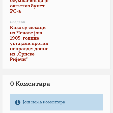
осумњичен да је
оштетио буџет
РС-а
Следећа
Како су сељаци
из Чечаве још
1905. године
устајали против
неправде: допис
из „Српске
Ријечи“
0 Коментарa
Још нема коментара