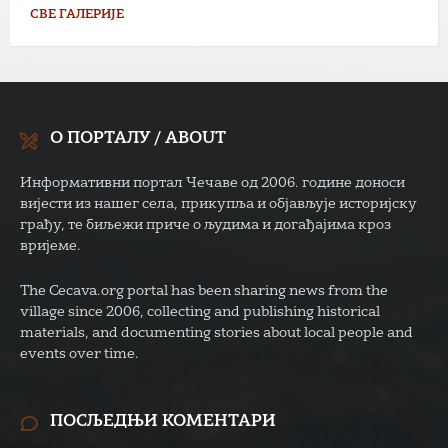
СВЕ ГАЛЕРИЈЕ
О ПОРТАЛУ / ABOUT
Информативни портал Чечаве од 2006. године доноси
вијести из нашег села, прикупља и објављује историјску
грађу, те биљежи приче о људима и догађајима кроз
вријеме.
The Cecava.org portal has been sharing news from the
village since 2006, collecting and publishing historical
materials, and documenting stories about local people and
events over time.
ПОСЉЕДЊИ КОМЕНТАРИ