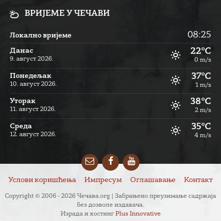
ВРИЈЕМЕ У ЧЕЧАВИ
08:25
Локално вријеме
22°C
Данас
9. август 2026.
0 m/s
37°C
Понедељак
10. август 2026.
1 m/s
38°C
Уторак
11. август 2026.
2 m/s
35°C
Cреда
12. август 2026.
4 m/s
Email
Facebook
YouTube
Услови коришћења
Импресум
Оглашавање
Контакт
Copyright © 2006 - 2026 Чечава.org | Забрањено преузимање садржаја
без дозволе издавача.
Израда и хостинг
Plus Innovative