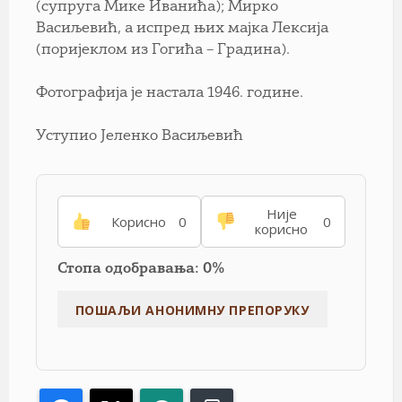
(супруга Мике Иванића); Мирко
Васиљевић, а испред њих мајка Лексија
(поријеклом из Гогића – Градина).
Фотографија је настала 1946. године.
Уступио Јеленко Васиљевић
Није
Корисно
0
0
корисно
Стопа одобравања: 0%