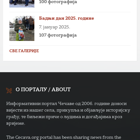
100 фотографија
Бадњи дан 2025. године
7. јануар 2025.
107 фотографија
СВЕ ГАЛЕРИЈЕ
О ПОРТАЛУ / ABOUT
Информативни портал Чечаве од 2006. године доноси
вијести из нашег села, прикупља и објављује историјску
грађу, те биљежи приче о људима и догађајима кроз
вријеме.
The Cecava.org portal has been sharing news from the