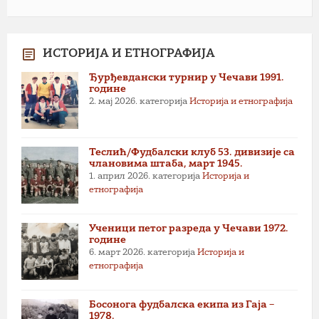
ИСТОРИЈА И ЕТНОГРАФИЈА
Ђурђевдански турнир у Чечави 1991.
године
2. мај 2026.
категорија
Историја и етнографија
Теслић/Фудбалски клуб 53. дивизије са
члановима штаба, март 1945.
1. април 2026.
категорија
Историја и
етнографија
Ученици петог разреда у Чечави 1972.
године
6. март 2026.
категорија
Историја и
етнографија
Босонога фудбалска екипа из Гаја –
1978.