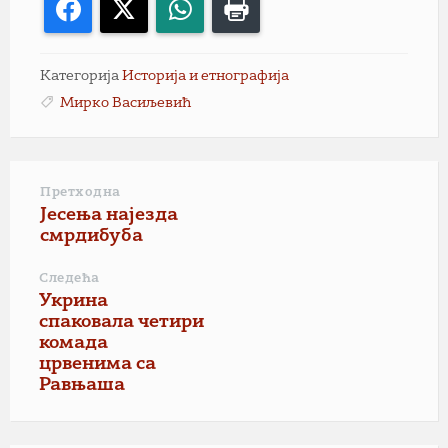
Facebook
X
WhatsApp
Print
Категорија
Историја и етнографија
Мирко Васиљевић
Претходна
Јесења најезда
смрдибуба
Следећа
Укрина
спаковала четири
комада
црвенима са
Равњаша