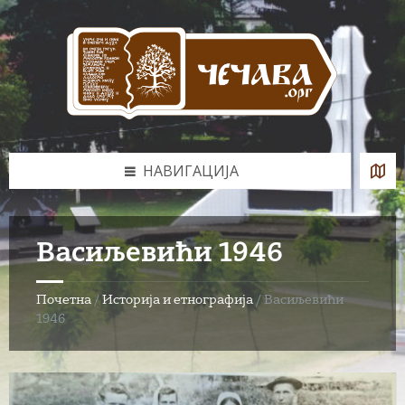
Skip
Skip
Skip
to
to
to
content
left
footer
sidebar
НАВИГАЦИЈА
Васиљевићи 1946
Почетна
/
Историја и етнографија
/
Васиљевићи
1946