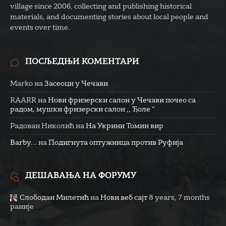
village since 2006, collecting and publishing historical
materials, and documenting stories about local people and
events over time.
ПОСЉЕДЊИ КОМЕНТАРИ
Marko
на
Засеоци у Чечави
RAARR
на
Нови фризерски салон у Чечави почео са
радом, мушки фризерски салон ,, Ђоле “
Радован Николић
на
На Укрини Томин вир
Barby...
на
Подигнута оптужница против Руфија
ДЕШАВАЊА НА ФОРУМУ
Слободан Милетић
на
Нови веб сајт
8 years, 7 months
раније