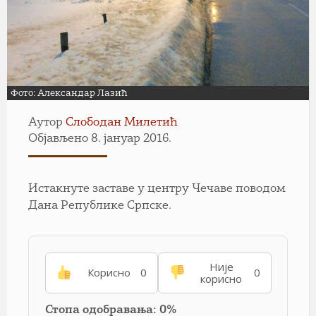
Фото: Александар Лазић
Аутор
Слободан Милетић
Објављено 8. јануар 2016.
Истакнуте заставе у центру Чечаве поводом
Дана Републике Српске.
Није
Корисно
0
0
корисно
Стопа одобравања: 0%