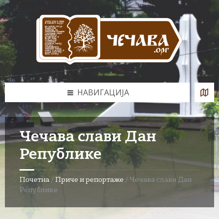
Skip
Skip
Skip
to
to
to
content
left
footer
sidebar
НАВИГАЦИЈА
Чечава слави Дан
Републике
Почетна
/
Приче и репортаже
/
Чечава слави Дан
Републике