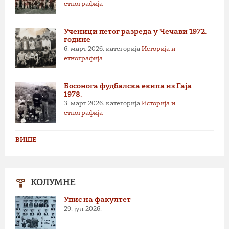
етнографија
Ученици петог разреда у Чечави 1972.
године
6. март 2026.
категорија
Историја и
етнографија
Босонога фудбалска екипа из Гаја –
1978.
3. март 2026.
категорија
Историја и
етнографија
ВИШЕ
КОЛУМНЕ
Упис на факултет
29. јул 2026.