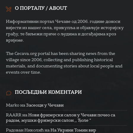
О ПОРТАЛУ / ABOUT
Информативни портал Чечаве од 2006. године доноси
вијести из нашег села, прикупља и објављује историјску
грађу, те биљежи приче о људима и догађајима кроз
вријеме.
The Cecava.org portal has been sharing news from the
village since 2006, collecting and publishing historical
materials, and documenting stories about local people and
events over time.
ПОСЉЕДЊИ КОМЕНТАРИ
Marko
на
Засеоци у Чечави
RAARR
на
Нови фризерски салон у Чечави почео са
радом, мушки фризерски салон ,, Ђоле “
Радован Николић
на
На Укрини Томин вир