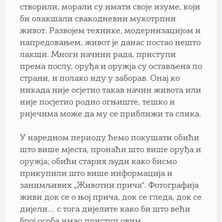
створили, морали су имати своје изуме, који
би олакшали свакодневни мукотрпни
живот. Развојем технике, модернизацијом и
напредовањем, живот је данас постао нешто
лакши. Многи начини рада, приступи
према послу, оруђа и оружја су остављена по
страни, и полако иду у заборав. Онај ко
никада није осјетио такав начин живота или
није посјетио родно огњиште, тешко и
ријечима може да му се приближи та слика.
У наредном периоду ћемо покушати обићи
што више мјеста, пронаћи што више оруђа и
оружја; обићи старих људи како бисмо
прикупили што више информација и
занимљивих „Животни прича“. Фотографија
живи док се о њој прича, док се гледа, док се
дијели… с тога дијелите како би што већи
број особа имао приступ овим