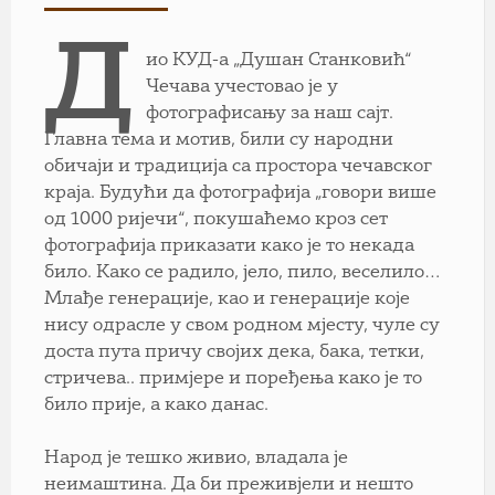
Д
ио КУД-а „Душан Станковић“
Чечава учестовао је у
фотографисању за наш сајт.
Главна тема и мотив, били су народни
обичаји и традиција са простора чечавског
краја. Будући да фотографија „говори више
од 1000 ријечи“, покушаћемо кроз сет
фотографија приказати како је то некада
било. Како се радило, јело, пило, веселило…
Млађе генерације, као и генерације које
нису одрасле у свом родном мјесту, чуле су
доста пута причу својих дека, бака, тетки,
стричева.. примјере и поређења како је то
било прије, а како данас.
Народ је тешко живио, владала је
неимаштина. Да би преживјели и нешто