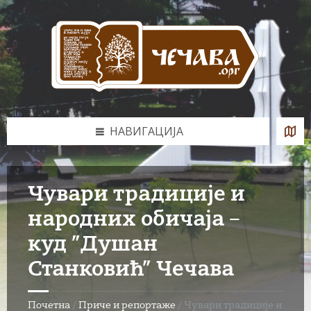
Skip
Skip
Skip
to
to
to
content
left
footer
sidebar
НАВИГАЦИЈА
Чувари традиције и
народних обичаја –
куд ”Душан
Станковић” Чечава
Почетна
/
Приче и репортаже
/
Чувари традиције и