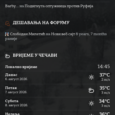
Barby...
на
Подигнута оптужница против Руфија
ДЕШАВАЊА НА ФОРУМУ
Слободан Милетић
на
Нови веб сајт
8 years, 7 months
раније
ВРИЈЕМЕ У ЧЕЧАВИ
14:45
Локално вријеме
37°C
Данас
6. август 2026.
2 m/s
35°C
Петак
7. август 2026.
3 m/s
34°C
Субота
8. август 2026.
3 m/s
36°C
Недеља