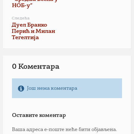
НОБ-у”
Следећа
Дуел Бранко
Перић и Милан
Тегелтија
0 Коментарa
Још нема коментара
Оставите коментар
Ваша адреса е-поште неће бити објављена.