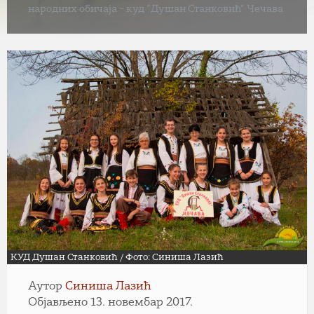
народних обичаја – куд ”Душан Станковић” Чечава
КУД Душан Станковић / Фото: Синиша Лазић
Аутор
Синиша Лазић
Објављено 13. новембар 2017.