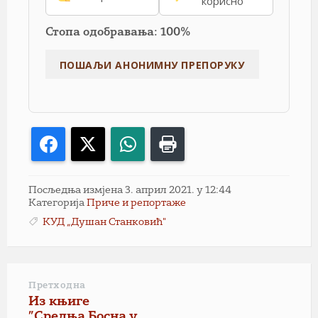
корисно
Стопа одобравања: 100%
Facebook
X
WhatsApp
Print
Посљедња измјена 3. април 2021. у 12:44
Категорија
Приче и репортаже
КУД „Душан Станковић"
Претходна
Из књиге
”Средња Босна у