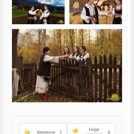
Није
Корисно
1
0