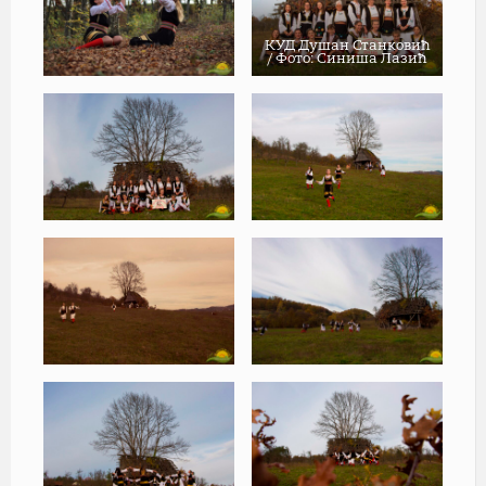
КУД Душан Станковић
/ Фото: Синиша Лазић