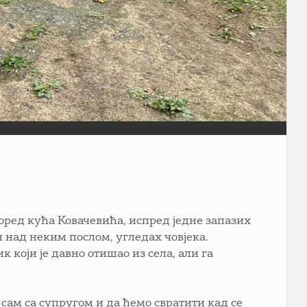
поред кућа Ковачевића, испред једне запазих
н над неким послом, угледах човјека.
к који је давно отишао из села, али га
 сам са супругом и да ћемо свратити кад се