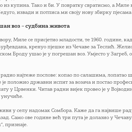
о из купина. Тако и би. У повратку свратисмо, а Миле
едуго, извади и потписа ми своју нову збирку пјесама
шан воз – судбина живота
вору, Миле се присјетио младости, те 1960. године, к
урђевдана, кренуо пјешке из Чечаве за Теслић. Желио ј
ком Броду ушао је у погрешан воз. Умјесто у Загреб, о
е радио најтеже послове: копао по салашима, лопатао
е је положио државни испит за возача и постао професи
ту у Црвенки. Читав радни вијек провео је у Војводини
и унучиће.
живи у селу надомак Сомбора. Каже да га највише рад
зад. Само ове године већ три пута је долазио у Чечаву.
“, признаје.