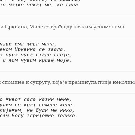
то мајке чекај ме, ко сина.
ми Црквина, Миле се враћа дјечачким успоменама:
чави има њива мала,
еном Црквина се звала.
а цура чува стадо своје,
 с њом чувам краве моје.
м спомиње и супругу, која је преминула прије неколик
о живот сада казни мене,
удим се крај вољене жене.
лијежем, не буди ме нико,
сам Богу згријешио толико.