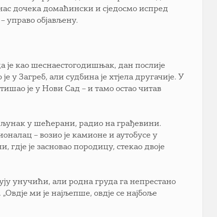
 нас дочека домаћински и сједосмо испред
 – управо објављену.
ада је као шеснаестогодишњак, дан послије
е у Загреб, али судбина је хтјела другачије. У
тишао је у Нови Сад – и тамо остао читав
 шљунак у шећерани, радио на грађевини.
оналац – возио је камионе и аутобусе у
, гдје је засновао породицу, стекао двоје
ују унучићи, али родна груда га непрестано
 „Овдје ми је најљепше, овдје се најбоље