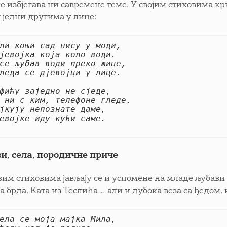
е избјегава ни савремене теме. У својим стиховима кр
у једни другима у лице:
ли коњи сад нису у моди,
јевојка која коло води.
се љубав води преко жице,
леда се дјевојци у лице.
фићу заједно не сједе,
 ни с ким, телефоне гледе
.
јкују непознате даме,
евојке иду кући саме.
и, села, породичне приче
вим стиховима јављају се и успомене на младе љубави –
 брда, Ката из Теслића… али и дубока веза са ђедом, 
ела се моја мајка Мила
,