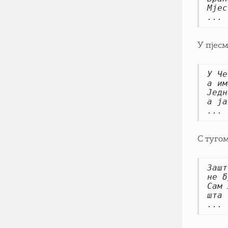
Мјес
...
У пјес
У Че
а им
Једн
а ја
...
С туго
Зашт
не б
Сам 
шта 
...