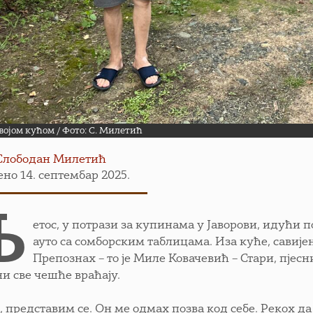
војом кућом / Фото: С. Милетић
Слободан Милетић
но 14. септембар 2025.
Љ
етос, у потрази за купинама у Јаворови, идући 
ауто са сомборским таблицама. Иза куће, савије
Препознах – то је Миле Ковачевић – Стари, пјесни
ни све чешће враћају.
, представим се. Он ме одмах позва код себе. Рекох да