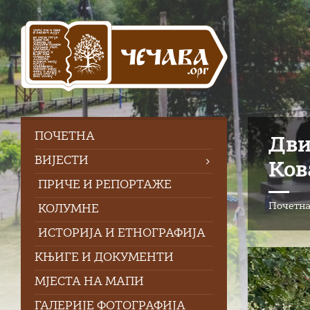
Skip
Skip
Skip
to
to
to
content
left
footer
sidebar
ПOЧЕТНА
Дви
ВИЈЕСТИ
Ков
ПРИЧЕ И РЕПОРТАЖЕ
Почетн
КОЛУМНЕ
ИСТОРИЈА И ЕТНОГРАФИЈА
КЊИГЕ И ДОКУМЕНТИ
МЈЕСТА НА МАПИ
ГАЛЕРИЈЕ ФОТОГРАФИЈА