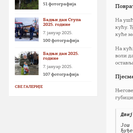
51 фотографија
Повра
Бадњи дан Ступа
На ушћ
2025. године
кућу. Ђ
7. јануар 2025.
куће мо
100 фотографија
На кући
Бадњи дан 2025.
воли да
године
оставља
7. јануар 2025.
107 фотографија
Пјесм
СВЕ ГАЛЕРИЈЕ
Његове
губици
Двиј
Још 
Ђуђе