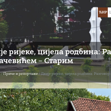
Choose
ЋИР
languag
је ријеке, цијела родбина: Р
ачевићем – Старим
а
/
Приче и репортаже
/
Двије ријеке, цијела родбина: Разгово