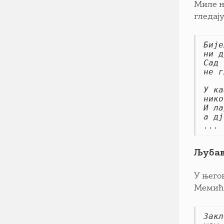
Миле н
гледај
Бије
ни д
Сад 
не г
У ка
нико
И ла
а дј
...
Љубав
У њего
Мемића
Закл