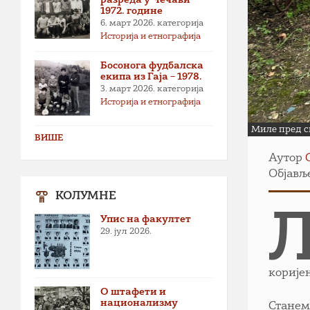
1972. године
6. март 2026.
категорија
Историја и етнографија
Босонога фудбалска
екипа из Гаја – 1978.
3. март 2026.
категорија
Историја и етнографија
Миле пред с
ВИШЕ
Аутор
Објавље
КОЛУМНЕ
Упис на факултет
29. јул 2026.
корије
О штафети и
национализму
Станем