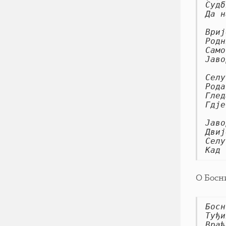
Судб
Да н
Вриј
Родн
Само
Јаво
Селу
Рода
Глед
Гдје
Јаво
Двиј
Селу
Кад 
О Босни
Босн
Туђи
Враћ