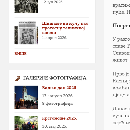
12. јул 2026.
вратим
куће. Н
Шишање на нулу као
Погре
протест у техничкој
школи
1. април 2026.
У разго
славе Ђ
Славонс
ВИШЕ
живот.
Прво ј
ГАЛЕРИЈЕ ФОТОГРАФИЈА
Касниј
Бадњи дан 2026
комбина
дјеце 
13. јануар 2026.
8 фотографија
Данас 
вуче на
Крстоноше 2025.
осјећам
30. мај 2025.