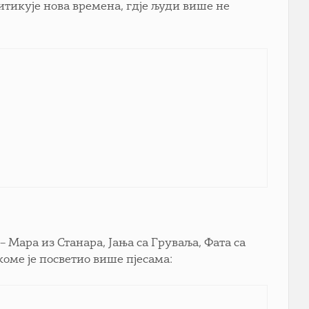
итикује нова времена, гдје људи више не
 Мара из Станара, Јања са Груваља, Фата са
коме је посветио више пјесама: