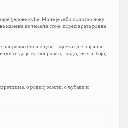
аре ђедове куће, Миле је себи подигао нову
Два камена из темеља стоје, поред врата родне
е направио сто и клупе – мјесто гдје највише
ди се да је ту: поправља, гради, свјеже боји,
овратцима, о родној земљи, о љубави и