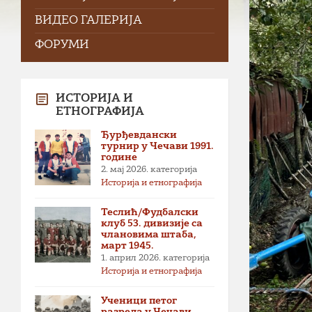
ВИДЕО ГАЛЕРИЈА
ФОРУМИ
ИСТОРИЈА И
ЕТНОГРАФИЈА
Ђурђевдански
турнир у Чечави 1991.
године
2. мај 2026.
категорија
Историја и етнографија
Теслић/Фудбалски
клуб 53. дивизије са
члановима штаба,
март 1945.
1. април 2026.
категорија
Историја и етнографија
Ученици петог
разреда у Чечави