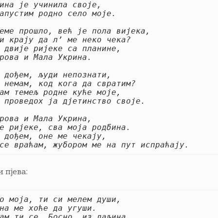
ина је учинила своје, 
апустим родно село моје. 
еме прошло, већ је пола вијека, 
и крају да л’ ме неко чека? 
 двије ријеке са планине,
рова и Мала Укрина. 
 дођем, људи непознати, 
 немам, код кога да свратим? 
ам темељ родне куће моје, 
 проведох ја дјетинство своје. 
рова и Мала Укрина, 
е ријеке, сва моја родбина. 
 дођем, оне ме чекају, 
се враћам, жубором ме на пут испраћају.
 пјева:
о моја, ти си мелем души,
на ме хоће да угуши.
ам ти се, Босно, из даљина,