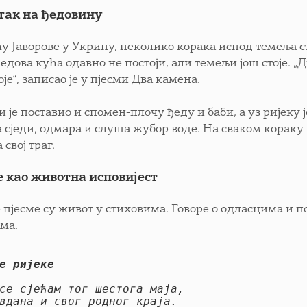
так на ђедовину
у Јаворове у Укрину, неколико корака испод темеља ст
едова кућа одавно не постоји, али темељи још стоје. „
је“, записао је у пјесми Два камена.
 је поставио и спомен-плочу ђеду и баби, а уз ријеку ј
 сједи, одмара и слуша жубор воде. На сваком кораку ви
 свој траг.
е као животна исповијест
 пјесме су живот у стиховима. Говоре о одласцима и п
ма.
е ријеке
се сјећам тог шестога маја, 
вдана и свог родног краја. 