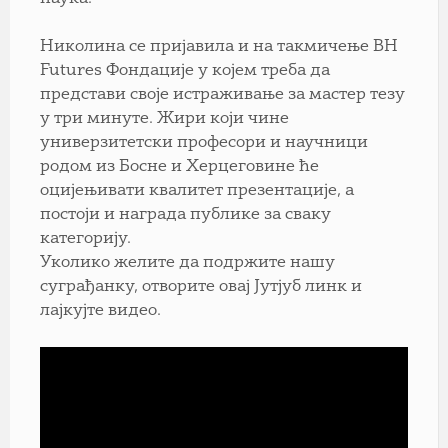
Николина се пријавила и на такмичење BH
Futures Фондације у којем треба да
представи своје истраживање за мастер тезу
у три минуте. Жири који чине
универзитетски професори и научници
родом из Босне и Херцеговине ће
оцијењивати квалитет презентације, а
постоји и награда публике за сваку
категорију.
Уколико желите да подржите нашу
суграђанку, отворите овај Јутјуб линк и
лајкујте видео.