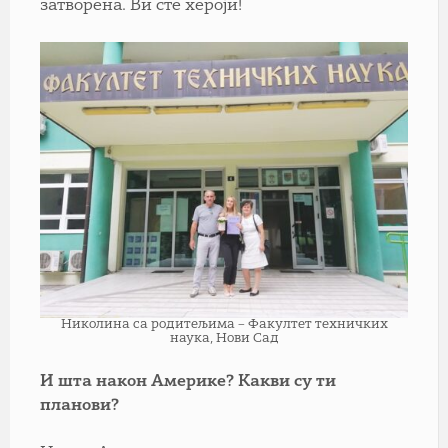
затворена. Ви сте хероји!
Николина са родитељима – Факултет техничких
наука, Нови Сад
И шта након Америке? Какви су ти
планови?