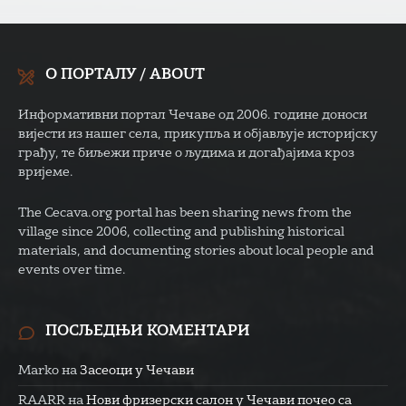
О ПОРТАЛУ / ABOUT
Информативни портал Чечаве од 2006. године доноси
вијести из нашег села, прикупља и објављује историјску
грађу, те биљежи приче о људима и догађајима кроз
вријеме.
The Cecava.org portal has been sharing news from the
village since 2006, collecting and publishing historical
materials, and documenting stories about local people and
events over time.
ПОСЉЕДЊИ КОМЕНТАРИ
Marko
на
Засеоци у Чечави
RAARR
на
Нови фризерски салон у Чечави почео са