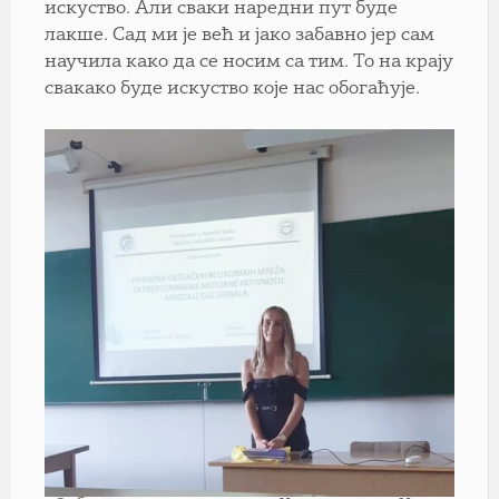
искуство. Али сваки наредни пут буде
лакше. Сад ми је већ и јако забавно јер сам
научила како да се носим са тим. То на крају
свакако буде искуство које нас обогаћује.