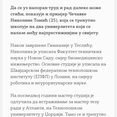
Да се уз напоран труд и рад далеко може
стићи, показује и примјер Чечавке
Николине Томић (25), која се тренутно
школује на два универзитета који се
налазе међу најпрестижнијим у свијету.
Након завршене Гимназије у Теслићу,
Николина је уписала Факултет техничких
наука у Новом Саду, смјер биомедицинско
инжењерство. Основне студије је уписала на
Швајцарском федералном технолошком
институту (ЕПФЛ) у Лозани, на смјеру
роботика и неурорачунарске науке.
На посљедњој години мастер студија је
одлучила да истраживање за мастер тезу
ради у Атланти, на Технолошком
универзитету у Џорџији. Тамо се и тренутно