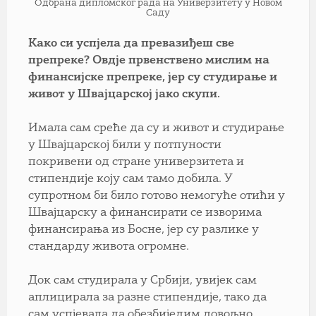
Одбрана дипломског рада на Универзитету у Новом
Саду
Како си успјела да превазиђеш све
препреке? Овдје првенствено мислим на
финансијске препреке, јер су студирање и
живот у Швајцарској јако скупи.
Имала сам среће да су и живот и студирање
у Швајцарској били у потпуности
покривени од стране универзитета и
стипендије коју сам тамо добила. У
супротном би било готово немогуће отићи у
Швајцарску а финансирати се изворима
финансирања из Босне, јер су разлике у
стандарду живота огромне.
Док сам студирала у Србији, увијек сам
аплицирала за разне стипендије, тако да
сам успјевала да обезбиједим довољно