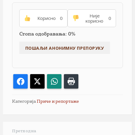
Није
Корисно
0
0
корисно
Стопа одобравања: 0%
Facebook
X
WhatsApp
Print
Категорија
Приче и репортаже
Претходна