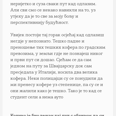
неријетко и суза сваки пут кад одлазим.
Али сви смо се некако навикли на то, уз
утјеху да је то све за моју бољу и
перспективнију будућност.
Увијек постоји тај горак осјећај кад одлазиш
негдје у непознато. Тешко падне и
преношење тих тешких кофера по градским
превозима, у земљи гдје не познајеш никог
и први пут си дошао. Сјећам се да сам
једном на путу за Швајцарску док сам
пресједала у Италији, носила два велика
кофера. Неки полицајци су се понудили да
ми пренесу кофере уз степенице, па су се и
они жалили како је тешко. Тако је то кад се
студент сели а нема ауто
Колико је био тежак тај пут с обзиром да си