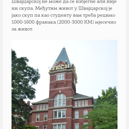
Швајцарској не може да се избјегне али није
ни скупа. Међутим живот у Швајцарској је
јако скуп па као студенту вам треба рецимо
1000-1600 франака (2000-3000 КМ) мјесечно
за живот.