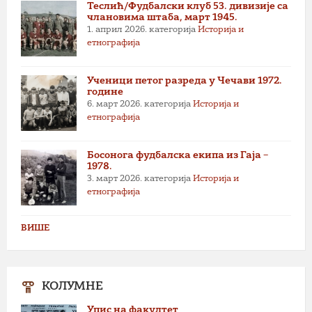
Теслић/Фудбалски клуб 53. дивизије са
члановима штаба, март 1945.
1. април 2026.
категорија
Историја и
етнографија
Ученици петог разреда у Чечави 1972.
године
6. март 2026.
категорија
Историја и
етнографија
Босонога фудбалска екипа из Гаја –
1978.
3. март 2026.
категорија
Историја и
етнографија
ВИШЕ
КОЛУМНЕ
Упис на факултет