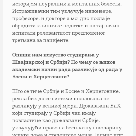
историјом неуралних и менталних болести.
Истраживачки тим укључује инжењере,
професоре, и докторе а мој дио посла је
обрадити клиничке податке и на тај начин
испитати релевантност предложеног
третмана за пацијенте.
Опиши нам искуство студирања у
Швајцарској и Србији? По чему се њихов
академски начин рада разликује од рада у
Босни и Херцеговини?
Што се тиче Србије и Босне и Херцеговине,
рекла бих да се системи школовања не
разликују у великој мјери. Држављани БиХ
који студирају у Србији чак имају
повластице као држављани Србије,
укључујући право на бесплатну школарину,
услуге дома и студентске мензе. Једино што