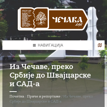
Skip
Skip
Skip
to
to
to
content
left
footer
sidebar
НАВИГАЦИЈА
Из Чечаве, преко
Србије до Швајцарске
и САД-а
Почетна
/
Приче и репортаже
/
Из Чечаве, преко
Србије до Швајцарске и САД-а