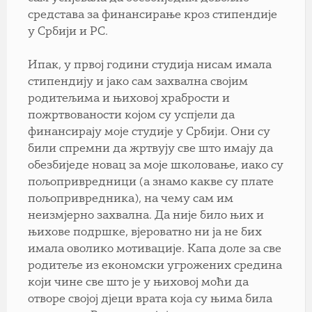
средстава за финансирање кроз стипендије
у Србији и РС.
Ипак, у првој години студија нисам имала
стипендију и јако сам захвална својим
родитељима и њиховој храбрости и
пожртвованости којом су успјели да
финансирају моје студије у Србији. Они су
били спремни да жртвују све што имају да
обезбиједе новац за моје школовање, иако су
пољопривредници (а знамо какве су плате
пољопривредника), на чему сам им
неизмјерно захвална. Да није било њих и
њихове подршке, вјероватно ни ја не бих
имала оволико мотивације. Капа доле за све
родитеље из економски угрожених средина
који чине све што је у њиховој моћи да
отворе својој дјеци врата која су њима била