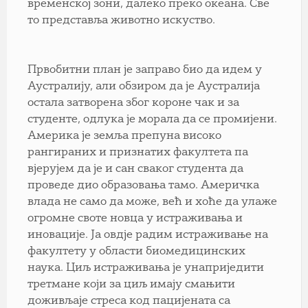
временској зони, далеко преко океана. Све
то представља животно искуство.
Првобитни план је заправо био да идем у
Аустралију, али обзиром да је Аустралија
остала затворена због короне чак и за
студенте, одлука је морала да се промијени.
Америка је земља препуна високо
рангираних и признатих факултета па
вјерујем да је и сан сваког студента да
проведе дио образовања тамо. Америчка
влада не само да може, већ и хоће да улаже
огромне своте новца у истраживања и
иновације. Ја овдје радим истраживање на
факултету у области биомедицинских
наука. Циљ истраживања је унаприједити
третмане који за циљ имају смањити
доживљаје стреса код пацијената са