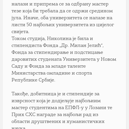
налази и припрема се за одбрану мастер
тезе која би требала да се одржи средином
јула. Иначе, оба универзитета се налазе на
листи 50 најбољих универзитета из цијелог
свијета.
Током студија, Николина је била и
стипендиста Фонда „Др. Милан Јелић“,
Фонда за стипендирање и подстицање
даровитих студената Универзитета у Новом
Саду и Фонда за младе таленте
Министарства омладине и спорта
Републике Србије.
Такође, добитница је и стипендије за
изврсност која је додјељује најбољиим
мастер студентима на ЕПФЛ-у у Лозани те
Приx СХС награде за најбољи рад из
области друштвених и хуманистичких
наука.