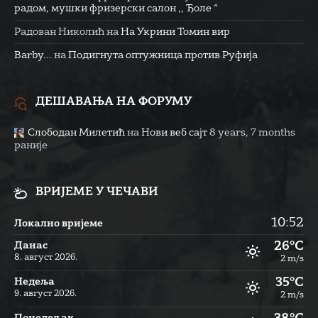
радом, мушки фризерски салон ,, Ђоле “
Радован Николић
на
На Укрини Томин вир
Barby...
на
Подигнута оптужница против Руфија
ДЕШАВАЊА НА ФОРУМУ
Слободан Милетић
на
Нови веб сајт
8 years, 7 months
раније
ВРИЈЕМЕ У ЧЕЧАВИ
10:52
Локално вријеме
26°C
Данас
8. август 2026.
2 m/s
35°C
Недеља
9. август 2026.
2 m/s