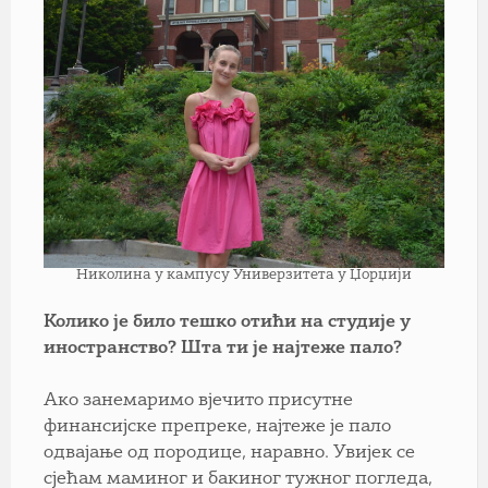
Николина у кампусу Универзитета у Џорџији
Колико је било тешко отићи на студије у
иностранство? Шта ти је најтеже пало?
Ако занемаримо вјечито присутне
финансијске препреке, најтеже је пало
одвајање од породице, наравно. Увијек се
сјећам маминог и бакиног тужног погледа,