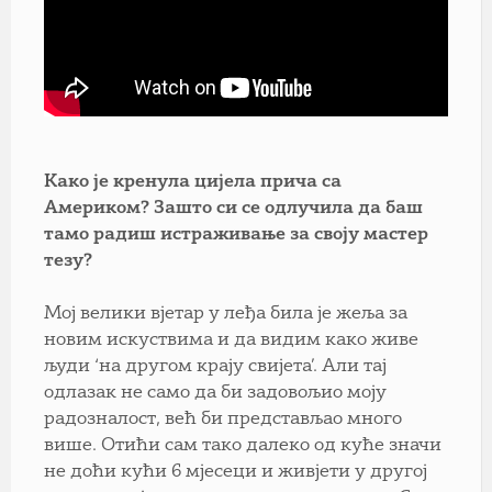
Како је кренула цијела прича са
Америком? Зашто си се одлучила да баш
тамо радиш истраживање за своју мастер
тезу?
Мој велики вјетар у леђа била је жеља за
новим искуствима и да видим како живе
људи ‘на другом крају свијета’. Али тај
одлазак не само да би задовољио моју
радозналост, већ би представљао много
више. Отићи сам тако далеко од куће значи
не доћи кући 6 мјесеци и живјети у другој