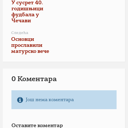
У сусрет 40.
годишњици
фудбала у
Чечави
Следећа
Основци
прославили
матурско вече
0 Коментарa
Још нема коментара
Оставите коментар