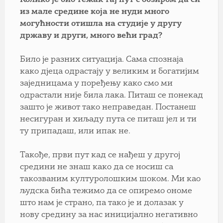
из мале средине која не нуди много
могућности отишла на студије у другу
државу и други, много већи град?
Било је разних ситуација. Сама спознаја
како дјеца одрастају у великим и богатијим
заједницама у поређењу како смо ми
одрастали није била лака. Питаш се понекад
зашто је живот тако неправедан. Постанеш
несигуран и хиљаду пута се питаш јел и ти
ту припадаш, или ипак не.
Такође, први пут кад се нађеш у другој
средини не знаш како да се носиш са
такозваним културолошким шоком. Ми као
људска бића тежимо да се опиремо ономе
што нам је страно, па тако је и долазак у
нову средину за нас иницијално негативно