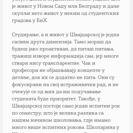
је живот у Новом Саду или Београду и даље
скупљи него живот у неким од студентских
градова у БиХ.
Студирање, а и живот у Швајцарској је једна
сасвим друга димензија. Тамо мораш да
будеш јако проактиван, да питаш питања,
тражиш изворе информација сам, јер многе
ствари нису транспарентне. Чак и
професори не објашњавају концепте у
детаље, док их се додатно не пита. Они су
фокусирани на свој истраживачки рад, и не
очекује се од њих да им подучавање
студената буде приоритет. Такође, у
Швајцарској постоји само један испитни рок
по семестру, што је велика разлика са
нашим начином школовања, гдје имамо
много више испитних рокова. Школарина у