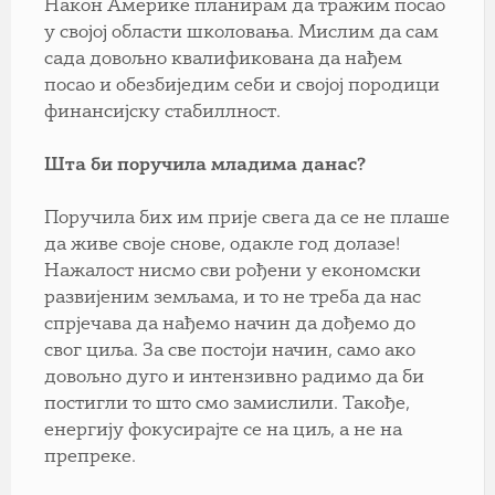
Након Америке планирам да тражим посао
у својој области школовања. Мислим да сам
сада довољно квалификована да нађем
посао и обезбиједим себи и својој породици
финансијску стабиллност.
Шта би поручила младима данас?
Поручила бих им прије свега да се не плаше
да живе своје снове, одакле год долазе!
Нажалост нисмо сви рођени у економски
развијеним земљама, и то не треба да нас
спрјечава да нађемо начин да дођемо до
свог циља. За све постоји начин, само ако
довољно дуго и интензивно радимо да би
постигли то што смо замислили. Такође,
енергију фокусирајте се на циљ, а не на
препреке.