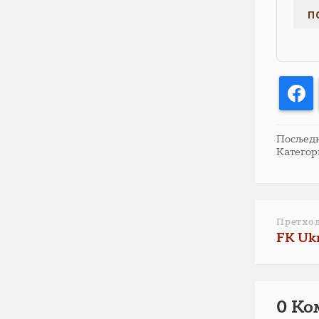
F
Посљедња
Категор
Претхо
FK Ukr
0 Ко