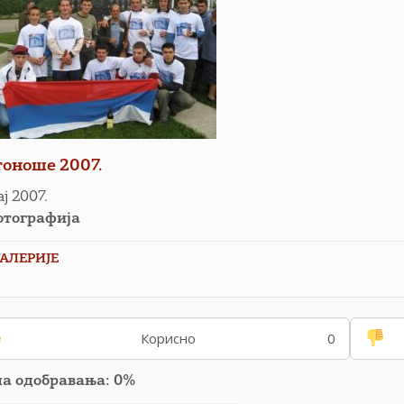
тоноше 2007.
ај 2007.
отографија
ГАЛЕРИЈЕ
Корисно
0
па одобравања: 0%