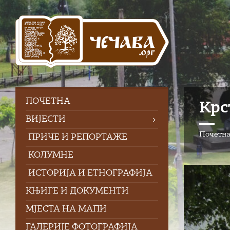
Skip
Skip
Skip
to
to
to
content
left
footer
sidebar
ПOЧЕТНА
Крс
ВИЈЕСТИ
Почетн
ПРИЧЕ И РЕПОРТАЖЕ
КОЛУМНЕ
ИСТОРИЈА И ЕТНОГРАФИЈА
КЊИГЕ И ДОКУМЕНТИ
МЈЕСТА НА МАПИ
ГАЛЕРИЈЕ ФОТОГРАФИЈА