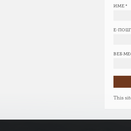
ИМЕ
*
Е-ПОШ
ВЕБ М
This si