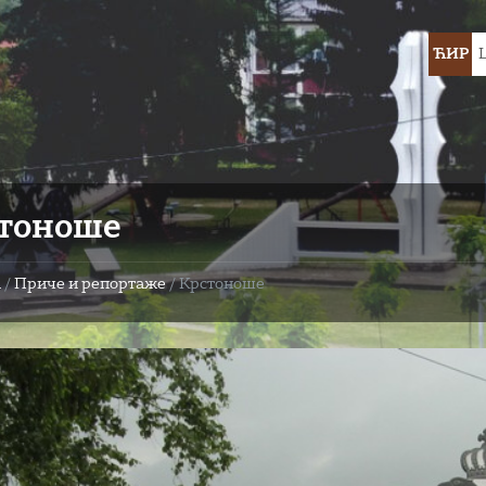
Choose
ЋИР
languag
тоноше
а
/
Приче и репортаже
/
Крстоноше