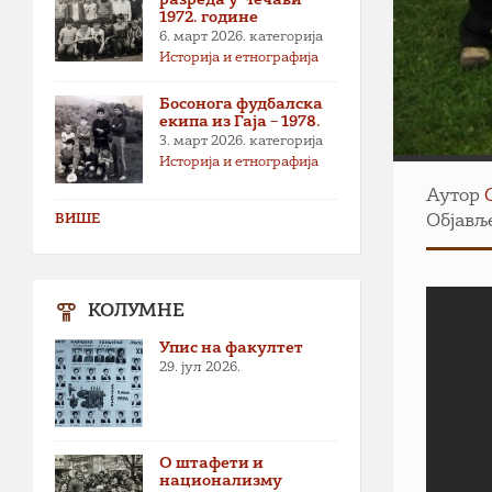
1972. године
6. март 2026.
категорија
Историја и етнографија
Босонога фудбалска
екипа из Гаја – 1978.
3. март 2026.
категорија
Историја и етнографија
Аутор
ВИШЕ
Објавље
КОЛУМНЕ
Упис на факултет
29. јул 2026.
О штафети и
национализму