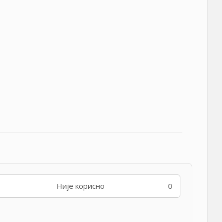
Није корисно
0