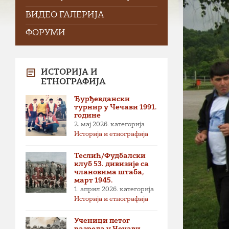
ВИДЕО ГАЛЕРИЈА
ФОРУМИ
ИСТОРИЈА И
ЕТНОГРАФИЈА
Ђурђевдански
турнир у Чечави 1991.
године
2. мај 2026.
категорија
Историја и етнографија
Теслић/Фудбалски
клуб 53. дивизије са
члановима штаба,
март 1945.
1. април 2026.
категорија
Историја и етнографија
Ученици петог
разреда у Чечави