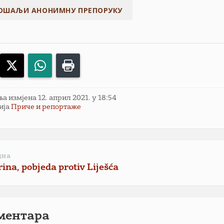
acebook
X
WhatsApp
Print
 измјена 12. април 2021. у 18:54
ија
Приче и репортаже
дна
ina, pobjeda protiv Liješća
ментарa