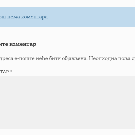
ош нема коментара
ите коментар
дреса е-поште неће бити објављена.
Неопходна поља с
ТАР
*