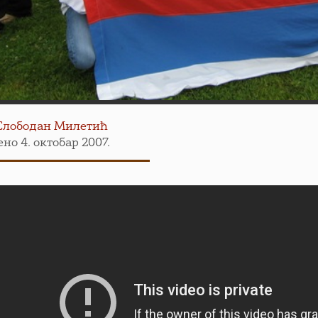
Слободан Милетић
но 4. октобар 2007.