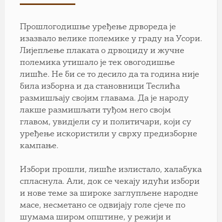
Прошлогодишње уређење дрвореда је
изазвало велике полемике у граду на Усори.
Лијепљење плаката о дрвоциду и жучне
полемика утишало је тек овогодишње
лишће. Не би се то десило да та година није
била изборна и да становници Теслића
размишљају својим главама. Да је народу
лакше размишљати туђом него својм
главом, увидјели су и политичари, који су
уређење искористили у сврху предизборне
кампање.
Избори прошли, лишће излистало, халабука
спласнула. Али, док се чекају идући избори
и нове теме за широке заглупљене народне
масе, несметано се одвијају голе сјече по
шумама широм општине, у режији и