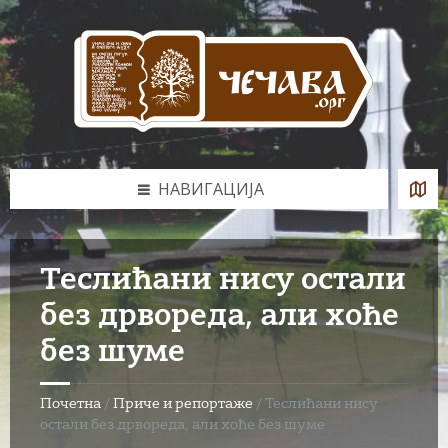
Skip
Skip
Skip
to
to
to
content
left
footer
sidebar
НАВИГАЦИЈА
Теслићани нису остали
без дрвореда, али хоће
без шуме
Почетна
/
Приче и репортаже
/
Теслићани нису
остали без дрвореда, али хоће без шуме