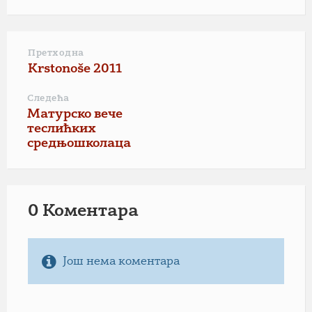
Претходна
Krstonoše 2011
Следећа
Матурско вече
теслићких
средњошколаца
0 Коментарa
Још нема коментара