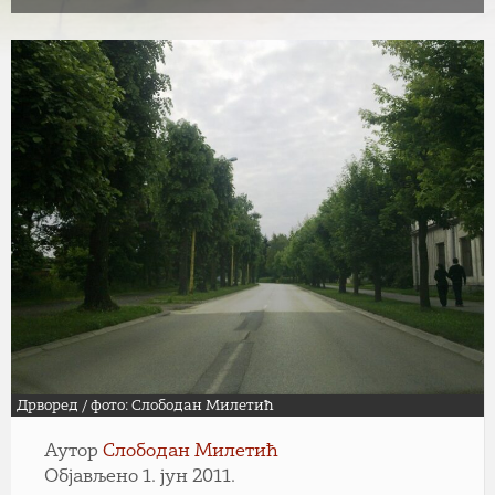
Дрворед / фото: Слободан Милетић
Аутор
Слободан Милетић
Објављено 1. јун 2011.