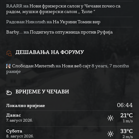
RAARR
на
Нови фризерски салон у Чечави почео са
радом, мушки фризерски салон ,, Ђоле “
Радован Николић
на
На Укрини Томин вир
Barby...
на
Подигнута оптужница против Руфија
ДЕШАВАЊА НА ФОРУМУ
Слободан Милетић
на
Нови веб сајт
8 years, 7 months
раније
ВРИЈЕМЕ У ЧЕЧАВИ
06:44
Локално вријеме
21°C
Данас
7. август 2026.
1 m/s
33°C
Субота
8. август 2026.
2 m/s