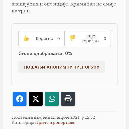
владајућих и опозиције. Криминал не смије
да трпи.
Није
Корисно
0
0
корисно
Стопа одобравања: 0%
Facebook
X
WhatsApp
Print
Посљедња измјена 11. април 2021. у 12:52
Категорија
Приче и репортаже