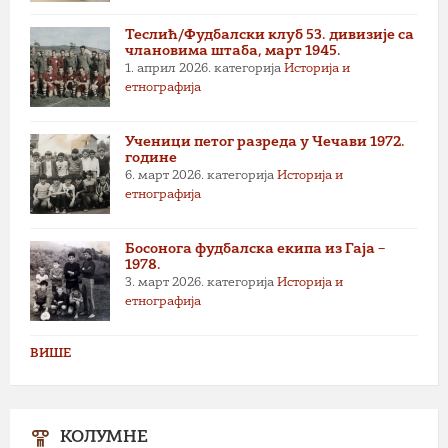
Теслић/Фудбалски клуб 53. дивизије са
члановима штаба, март 1945.
1. април 2026.
категорија
Историја и
етнографија
Ученици петог разреда у Чечави 1972.
године
6. март 2026.
категорија
Историја и
етнографија
Босонога фудбалска екипа из Гаја –
1978.
3. март 2026.
категорија
Историја и
етнографија
ВИШЕ
КОЛУМНЕ