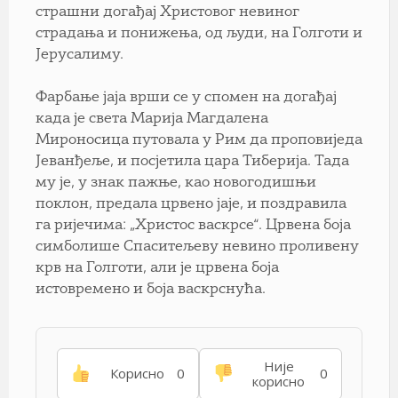
страшни догађај Христовог невиног
страдања и понижења, од људи, на Голготи и
Јерусалиму.
Фарбање јаја врши се у спомен на догађај
када је света Марија Магдалена
Мироносица путовала у Рим да проповиједа
Јеванђеље, и посјетила цара Тиберија. Тада
му је, у знак пажње, као новогодишњи
поклон, предала црвено јаје, и поздравила
га ријечима: „Христос васкрсе“. Црвена боја
симболише Спаситељеву невино проливену
крв на Голготи, али је црвена боја
истовремено и боја васкрснућа.
Није
Корисно
0
0
корисно