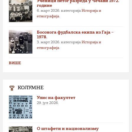
Ученици петог разреда у Чечави 1972.
године
6. март 2026.
категорија
Историја и
етнографија
Босонога фудбалска екипа из Гаја –
1978.
3. март 2026.
категорија
Историја и
етнографија
ВИШЕ
КОЛУМНЕ
Упис на факултет
29. јул 2026.
О штафети и национализму