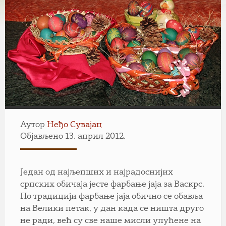
Аутор
Неђо Сувајац
Објављено 13. април 2012.
Један од најљепших и најрадоснијих
српских обичаја јесте фарбање јаја за Васкрс.
По традицији фарбање јаја обично се обавља
на Велики петак, у дан када се ништа друго
не ради, већ су све наше мисли упућене на