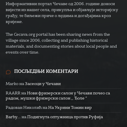
Информативни портал Чечаве од 2006. године доноси
вијести из нашег села, прикупља и објављује историјску
грађу, те биљежи приче о људима и догађајима кроз
вријеме.
The Cecava.org portal has been sharing news from the
village since 2006, collecting and publishing historical
materials, and documenting stories about local people and
events over time.
ПОСЉЕДЊИ КОМЕНТАРИ
Marko
на
Засеоци у Чечави
RAARR
на
Нови фризерски салон у Чечави почео са
радом, мушки фризерски салон ,, Ђоле “
Радован Николић
на
На Укрини Томин вир
Barby...
на
Подигнута оптужница против Руфија