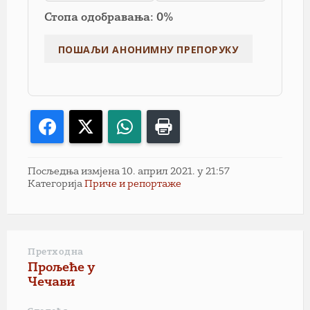
Стопа одобравања: 0%
Facebook
X
WhatsApp
Print
Посљедња измјена 10. април 2021. у 21:57
Категорија
Приче и репортаже
Претходна
Прољеће у
Чечави