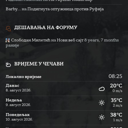
Barby...
на
Подигнута оптужница против Руфија
ДЕШАВАЊА НА ФОРУМУ
Слободан Милетић
на
Нови веб сајт
8 years, 7 months
раније
ВРИЈЕМЕ У ЧЕЧАВИ
08:25
Локално вријеме
20°C
Данас
8. август 2026.
0 m/s
35°C
Недеља
9. август 2026.
2 m/s
38°C
Понедељак
10. август 2026.
1 m/s