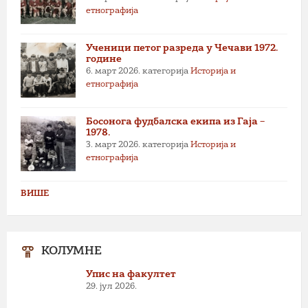
етнографија
Ученици петог разреда у Чечави 1972.
године
6. март 2026.
категорија
Историја и
етнографија
Босонога фудбалска екипа из Гаја –
1978.
3. март 2026.
категорија
Историја и
етнографија
ВИШЕ
КОЛУМНЕ
Упис на факултет
29. јул 2026.