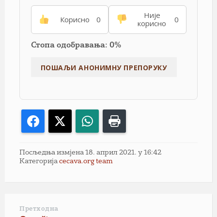
Није
Корисно
0
0
корисно
Стопа одобравања: 0%
Facebook
X
WhatsApp
Print
Посљедња измјена 18. април 2021. у 16:42
Категорија
cecava.org team
Претходна