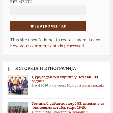
ВЕБ МЕСТО
This site uses Akismet to reduce spam.
Learn
how your comment data is processed.
ИСТОРИЈА И ЕТНОГРАФИЈА
Ђурђевдански турнир у Чечави 1991.
године
2. мај 2026.
категорија
Историја и етнографија
Теслић/Фудбалски клуб 53. дивизије са
члановима штаба, март 1945.
1. април 2026.
категорија
Историја и