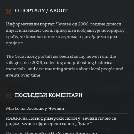
О ПОРТАЛУ / ABOUT
Информативни портал Чечаве од 2006. године доноси
вијести из нашег села, прикупља и објављује историјску
грађу, те биљежи приче о људима и догађајима кроз
вријеме.
The Cecava.org portal has been sharing news from the
village since 2006, collecting and publishing historical
materials, and documenting stories about local people and
events over time.
ПОСЉЕДЊИ КОМЕНТАРИ
Marko
на
Засеоци у Чечави
RAARR
на
Нови фризерски салон у Чечави почео са
радом, мушки фризерски салон ,, Ђоле “
Радован Николић
на
На Укрини Томин вир