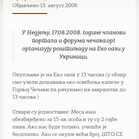
Објављено 13. август 2008.
У Недјељу, 17.08.2008. године чланови
портала и форума чечава.орг
организују роштиљаду на Еко оази у
Укриници.
Окупљање је на Еко оази у 13 часова (у обзир
смо узели дешавања око освећења капеле у
Горњој Чечави па рачунамо на завршетак до
13 часова.)
Ствари су једноставне: Меса има
обезбијеђено за 15-ак особа и ту су 2 гајбе
пива. Ако нас буде толико, учешће је
бесплатно. Ако се окупи већи број ,ШТО СЕ