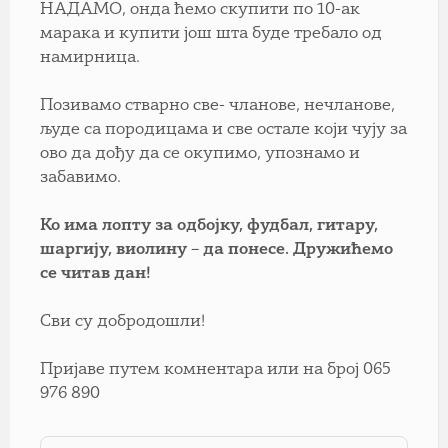
НАДАМО, онда ћемо скупити по 10-ак
марака и купити још шта буде требало од
намирница.
Позивамо стварно све- чланове, нечланове,
људе са породицама и све остале који чују за
ово да дођу да се окупимо, упознамо и
забавимо.
Ко има лопту за одбојку, фудбал, гитару,
шаргију, виолину – да понесе. Дружићемо
се читав дан!
Сви су добродошли!
Пријаве путем комнентара или на број 065
976 890