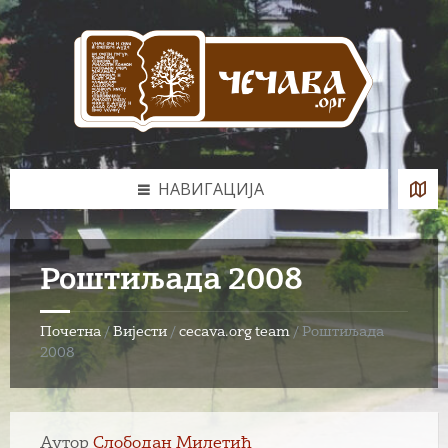
Skip
Skip
Skip
to
to
to
content
left
footer
sidebar
НАВИГАЦИЈА
Роштиљада 2008
Почетна
/
Вијести
/
cecava.org team
/
Роштиљада
2008
Аутор
Слободан Милетић