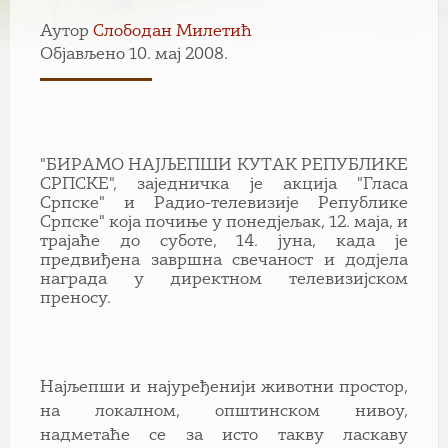
Аутор
Слободан Милетић
Објављено 10. мај 2008.
"БИРAМО НAЈЉЕПШИ КУТAК РЕПУБЛИКЕ
СРПСКЕ", заједничка је акција "Гласа
Српске" и Радио-телевизије Републике
Српске" која почиње у понедјељак, 12. маја, и
трајаће до суботе, 14. јуна, када је
предвиђена завршна свечаност и додјела
награда у директном телевизијском
преносу.
Најљепши и најуређенији животни простор,
на локалном, општинском нивоу,
надметаће се за исто такву ласкаву