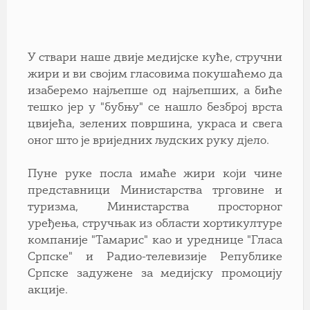
У ствари наше двије медијске куће, стручни
жири и ви својим гласовима покушаћемо да
изаберемо најљепше од најљепших, а биће
тешко јер у "бубњу" се нашло безброј врста
цвијећа, зелених површина, украса и свега
оног што је вриједних људских руку дјело.
Пуне руке посла имаће жири који чине
представници Министарства трговине и
туризма, Министарства просторног
уређења, стручњак из области хортикултуре
компаније "Тамарис" као и уреднице "Гласа
Српске" и Радио-телевизије Републике
Српске задужене за медијску промоцију
акције.