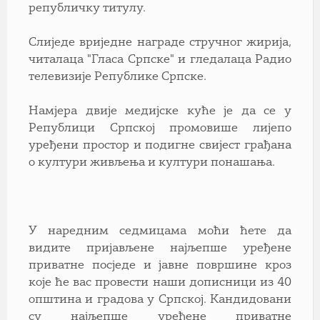
републичку титулу.
Слиједе вриједне награде стручног жирија,
читалаца "Гласа Српске" и гледалаца Радио
телевизије Републике Српске.
Намјера двије медијске куће је да се у
Републици Српској промовише лијепо
уређени простор и подигне свијест грађана
о култури живљења и култури понашања.
У наредним седмицама моћи ћете да
видите пријављене најљепше уређене
приватне посједе и јавне површине кроз
које ће вас провести наши дописници из 40
општина и градова у Српској. Кандидовани
су најљепше уређене приватне