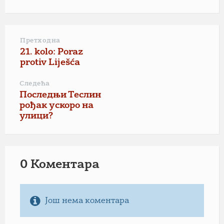
Претходна
21. kolo: Poraz
protiv Liješća
Следећа
Последњи Теслин
рођак ускоро на
улици?
0 Коментарa
Још нема коментара