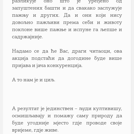
разликује оно што је уређено од
запуштених башти и да свакако заслужује
пажњу и других. Да и они који нису
довољно пажљиви према себи и животу
поклоне више пажње и испуне га љепше и
садржајније.
Надамо се да ће Вас, драги читаоци, ова
акција подстаћи да догодине буде више
пријава и јача конкуренција.
A то нам је и циљ.
A резултат је јединствен – људи култивишу,
осмишљавају и помажу саму природу да
буде угодније мјесто гдје проводе своје
вријеме, гдје живе.