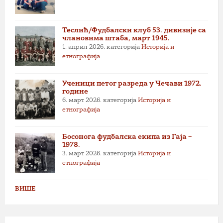
Теслић/Фудбалски клуб 53. дивизије са
члановима штаба, март 1945.
1. април 2026.
категорија
Историја и
етнографија
Ученици петог разреда у Чечави 1972.
године
6. март 2026.
категорија
Историја и
етнографија
Босонога фудбалска екипа из Гаја –
1978.
3. март 2026.
категорија
Историја и
етнографија
ВИШЕ