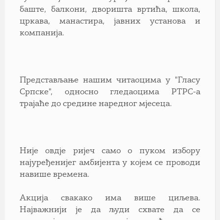
баште, балкони, дворишта вртића, школа,
цркава, манастира, јавних установа и
компанија.
Представљање нашим читаоцима у "Гласу
Српске", односно гледаоцима РТРС-а
трајаће до средине наредног мјесеца.
Није овдје ријеч само о пуком избору
најуређенијег амбијента у којем се проводи
навише времена.
Aкција свакако има више циљева.
Најважнији је да људи схвате да се