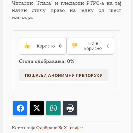
Читаоци "Гласа" и гледаоци РТРС-а на тај
начин стичу право на једну од шест
награда.
Није
Корисно
0
0
корисно
Стопа одобравања: 0%
Facebook
X
WhatsApp
Print
Категорија
Одабрано БиХ - свијет