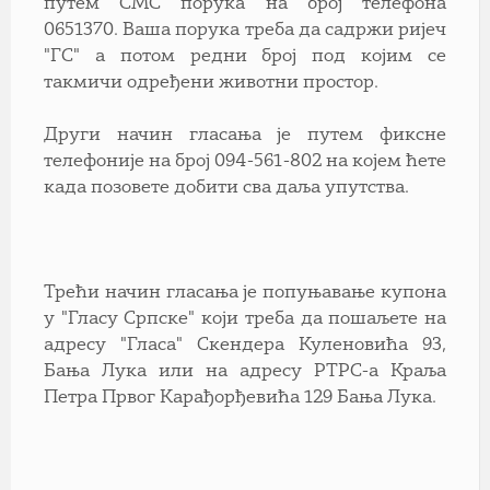
путем СМС порука на број телефона
0651370. Ваша порука треба да садржи ријеч
"ГС" а потом редни број под којим се
такмичи одређени животни простор.
Други начин гласања је путем фиксне
телефоније на број 094-561-802 на којем ћете
када позовете добити сва даља упутства.
Трећи начин гласања је попуњавање купона
у "Гласу Српске" који треба да пошаљете на
адресу "Гласа" Скендера Куленовића 93,
Бања Лука или на адресу РТРС-а Краља
Петра Првог Карађорђевића 129 Бања Лука.