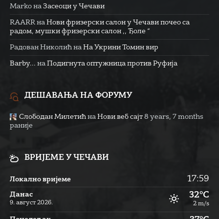
Marko
на
Засеоци у Чечави
RAARR
на
Нови фризерски салон у Чечави почео са
радом, мушки фризерски салон ,, Ђоле “
Радован Николић
на
На Укрини Томин вир
Barby...
на
Подигнута оптужница против Руфија
ДЕШАВАЊА НА ФОРУМУ
Слободан Милетић
на
Нови веб сајт
8 years, 7 months
раније
ВРИЈЕМЕ У ЧЕЧАВИ
17:59
Локално вријеме
32°C
Данас
9. август 2026.
2 m/s