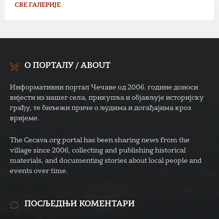
СВЕ ГАЛЕРИЈЕ
О ПОРТАЛУ / ABOUT
Информативни портал Чечаве од 2006. године доноси
вијести из нашег села, прикупља и објављује историјску
грађу, те биљежи приче о људима и догађајима кроз
вријеме.
The Cecava.org portal has been sharing news from the
village since 2006, collecting and publishing historical
materials, and documenting stories about local people and
events over time.
ПОСЉЕДЊИ КОМЕНТАРИ