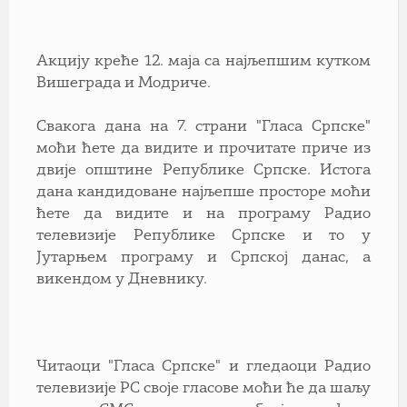
Aкцију креће 12. маја са најљепшим кутком
Вишеграда и Модриче.
Свакога дана на 7. страни "Гласа Српске"
моћи ћете да видите и прочитате приче из
двије општине Републике Српске. Истога
дана кандидоване најљепше просторе моћи
ћете да видите и на програму Радио
телевизије Републике Српске и то у
Јутарњем програму и Српској данас, а
викендом у Дневнику.
Читаоци "Гласа Српске" и гледаоци Радио
телевизије РС своје гласове моћи ће да шаљу