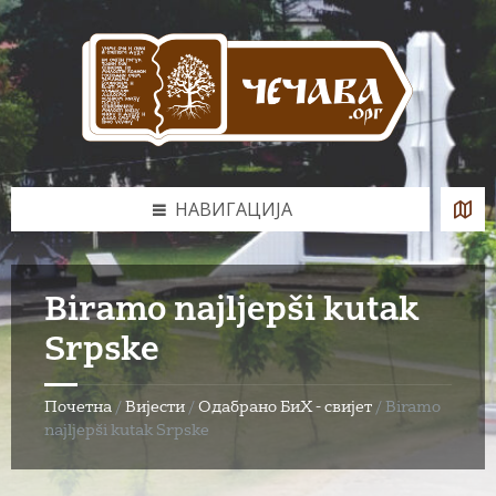
Skip
Skip
Skip
to
to
to
content
left
footer
sidebar
НАВИГАЦИЈА
Biramo najljepši kutak
Srpske
Почетна
/
Вијести
/
Одабрано БиХ - свијет
/
Biramo
najljepši kutak Srpske