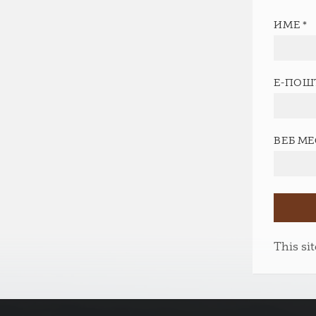
ИМЕ
*
Е-ПОШ
ВЕБ М
This si