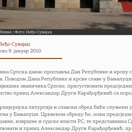
блике / Фото: Неђо Сувајац
Неђо Сувајац
но 9. јануар 2010.
ика Српска данас прославља Дан Републике и крсну 
а. Поводом Дана Републике и крсне славе у Бањалуци 
ајвиших званичика Српске, присуствовати предсједни
нство принц Александар Други Карађорђевић са пор
архијерејска литургија и славски обред биће служени 
еља у Бањалуци. Црквеном обреду ће, осим предсједн
давне, извршне и судске власти РС, те представника 
твовати и принц Александар Други Карађорђевић, п