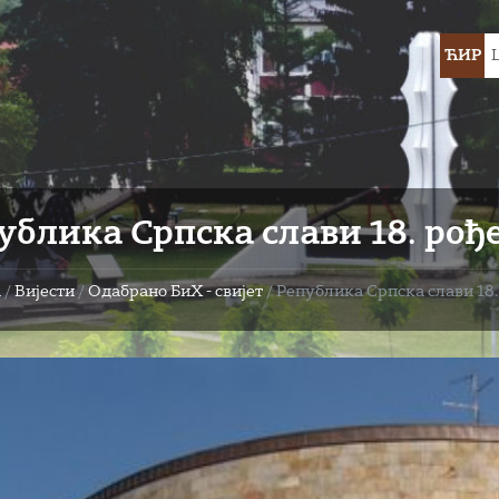
Choose
ЋИР
languag
ублика Српска слави 18. ро
а
/
Вијести
/
Одабрано БиХ - свијет
/
Република Српска слави 18