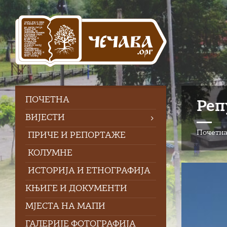
Skip
Skip
Skip
to
to
to
content
left
footer
sidebar
ПOЧЕТНА
Реп
ВИЈЕСТИ
Почетн
ПРИЧЕ И РЕПОРТАЖЕ
КОЛУМНЕ
ИСТОРИЈА И ЕТНОГРАФИЈА
КЊИГЕ И ДОКУМЕНТИ
МЈЕСТА НА МАПИ
ГАЛЕРИЈЕ ФОТОГРАФИЈА