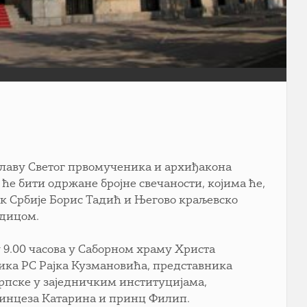
славу Светог првомученика и архиђакона
ће бити одржане бројне свечаности, којима ће,
к Србије Борис Тадић и Његово краљевско
одицом.
у 9.00 часова у Саборном храму Христа
ика РС Рајка Кузмановића, представника
Српске у заједничким институцијама,
ринцеза Катарина и принц Филип.