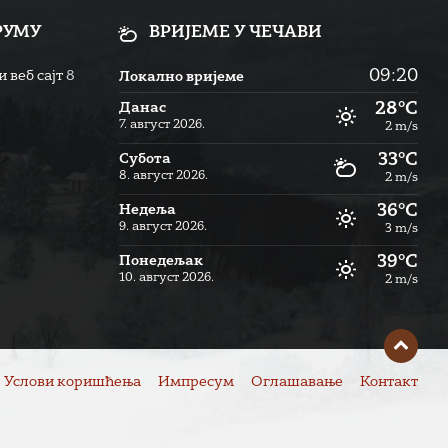
РУМУ
ВРИЈЕМЕ У ЧЕЧАВИ
09:20
 веб сајт
8
Локално вријеме
28°C
Данас
7. август 2026.
2 m/s
33°C
Субота
8. август 2026.
2 m/s
36°C
Недеља
9. август 2026.
3 m/s
39°C
Понедељак
10. август 2026.
2 m/s
Услови коришћења
Импресум
Оглашавање
Контакт