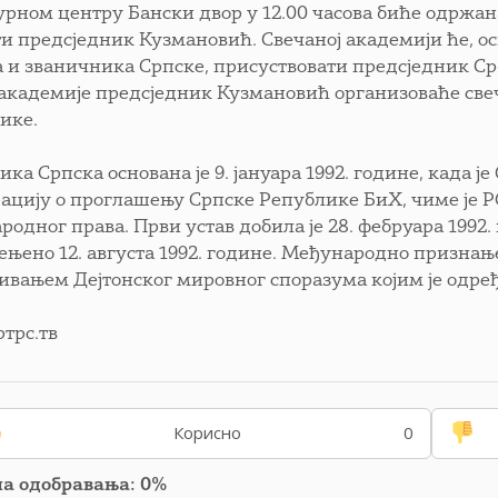
урном центру Бански двор у 12.00 часова биће одржана 
и предсједник Кузмановић. Свечаној академији ће, 
 и званичника Српске, присуствовати предсједник Ср
академије предсједник Кузмановић организоваће свеч
ике.
ика Српска основана је 9. јануара 1992. године, када 
ацију о проглашењу Српске Републике БиХ, чиме је РС 
родног права. Први устав добила је 28. фебруара 1992.
ењено 12. августа 1992. године. Међународно признање 
ивањем Дејтонског мировног споразума којим је одређе
ртрс.тв
Корисно
0
па одобравања: 0%