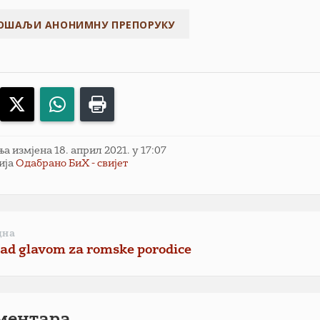
acebook
X
WhatsApp
Print
 измјена 18. април 2021. у 17:07
ија
Одабрано БиХ - свијет
дна
ad glavom za romske porodice
ментарa