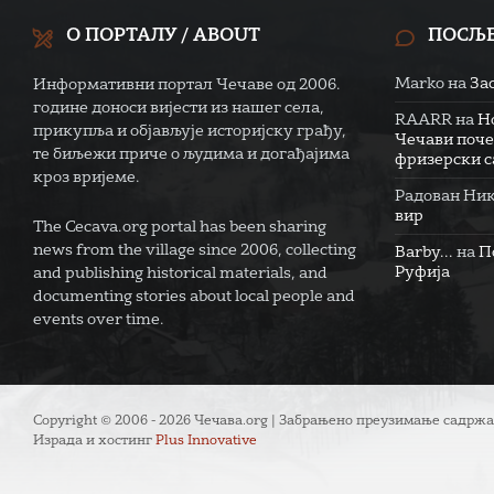
О ПОРТАЛУ / ABOUT
ПОСЉ
Marko
на
За
Информативни портал Чечаве од 2006.
године доноси вијести из нашег села,
RAARR
на
Н
прикупља и објављује историјску грађу,
Чечави поче
те биљежи приче о људима и догађајима
фризерски са
кроз вријеме.
Радован Ни
вир
The Cecava.org portal has been sharing
news from the village since 2006, collecting
Barby...
на
П
Руфија
and publishing historical materials, and
documenting stories about local people and
events over time.
Copyright © 2006 - 2026 Чечава.org | Забрањено преузимање садржа
Израда и хостинг
Plus Innovative