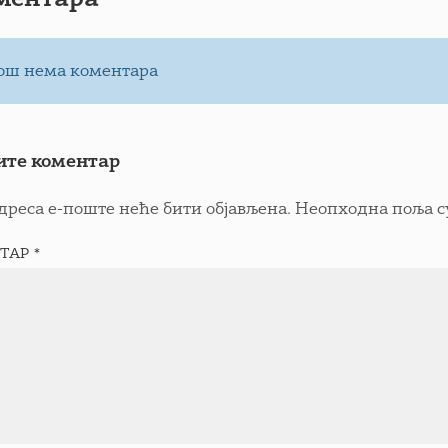
ош нема коментара
ите коментар
дреса е-поште неће бити објављена.
Неопходна поља с
ТАР
*