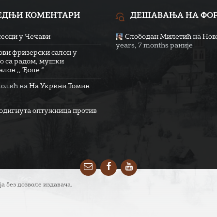
ЕДЊИ КОМЕНТАРИ
ДЕШАВАЊА НА ФО
сеоци у Чечави
Слободан Милетић
на
Нови
years, 7 months раније
ови фризерски салон у
о са радом, мушки
лон ,, Ђоле “
колић
на
На Укрини Томин
одигнута оптужница против
Email
Facebook
YouTube
ја без дозволе издавача.