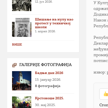
12. јул 2026.
У Култ
одржат
Додика
Шишање на нулу као
Након 
протест у техничкој
Републ
школи
1. април 2026.
Републ
Деклар
ВИШЕ
међуна
промиј
потпис
ГАЛЕРИЈЕ ФОТОГРАФИЈА
извор: 
Бадњи дан 2026
13. јануар 2026.
8 фотографија
Крстоноше 2025.
30. мај 2025.
Сто