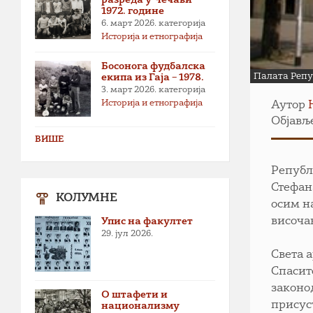
1972. године
6. март 2026.
категорија
Историја и етнографија
Босонога фудбалска
Палата Репу
екипа из Гаја – 1978.
3. март 2026.
категорија
Историја и етнографија
Аутор
Објавље
ВИШЕ
Републ
Стефан
КОЛУМНЕ
осим н
височа
Упис на факултет
29. јул 2026.
Света 
Спасит
законо
О штафети и
присус
национализму