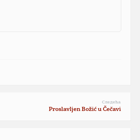
Следећа
Proslavljen Božić u Čečavi