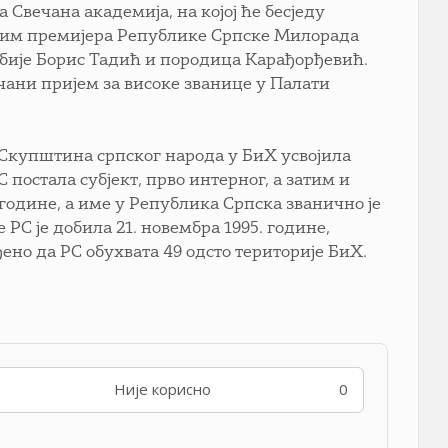
Свечана академија, на којој ће бесједу
осим премијера Републике Српске Милорада
бије Борис Тадић и породица Карађорђевић.
ани пријем за високе званице у Палати
је Скупштина српског народа у БиХ усвојила
постала субјект, прво интерног, а затим и
 године, а име у Република Српска званично је
РС је добила 21. новембра 1995. године,
но да РС обухвата 49 одсто територије БиХ.
Није корисно
0