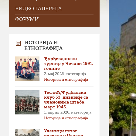
ВИДЕО ГАЛЕРИЈА
ФОРУМИ
ИСТОРИЈА И
ЕТНОГРАФИЈА
Ђурђевдански
турнир у Чечави 1991.
године
2. мај 2026.
категорија
Историја и етнографија
Теслић/Фудбалски
клуб 53. дивизије са
члановима штаба,
март 1945.
1. април 2026.
категорија
Историја и етнографија
Ученици петог
разреда у Чечави