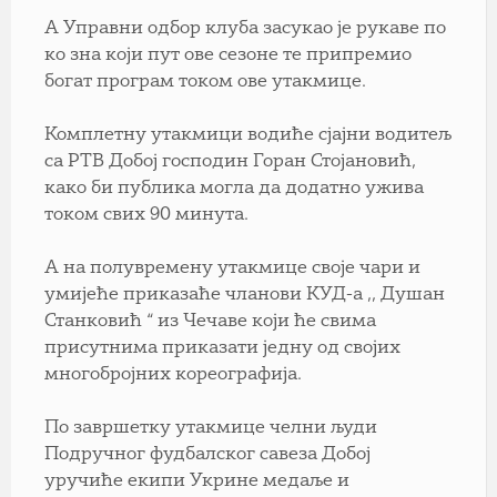
А Управни одбор клуба засукао је рукаве по
ко зна који пут ове сезоне те припремио
богат програм током ове утакмице.
Комплетну утакмици водиће сјајни водитељ
са РТВ Добој господин Горан Стојановић,
како би публика могла да додатно ужива
током свих 90 минута.
А на полувремену утакмице своје чари и
умијеће приказаће чланови КУД-а ,, Душан
Станковић “ из Чечаве који ће свима
присутнима приказати једну од својих
многобројних кореографија.
По завршетку утакмице челни људи
Подручног фудбалског савеза Добој
уручиће екипи Укрине медаље и