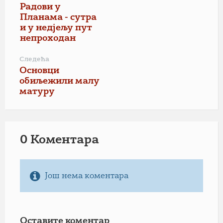
Радови у
Планама - сутра
и у недјељу пут
непроходан
Следећа
Основци
обиљежили малу
матуру
0 Коментарa
Још нема коментара
Оставите коментар