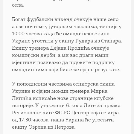
села.
Богат фудбалски викенд очекује наше село,
а све почиње у јутарњим часовима, тачније у
10:00 часова када ће омладинска екипа
Укрине угостити у екипу Рудара из Станара.
Екипу тренера Дејана Продића очекује
комшијски дерби, а ми вас драги наши
мјештани позивамо да пружите подршку
омладинцима који биљеже сјајне резултате.
У поподневни часовима сениорска екипа
Укрине и сјајни момци тренера Мирка
Липића исписаће нове странице клубске
историје. У утакмици 6. кола Лиге за првака
Регионалне лиге ФС РС Центар која се игра
од 17:30 часова, наша Укрина ће угостити
екипу Озрена из Петрова.