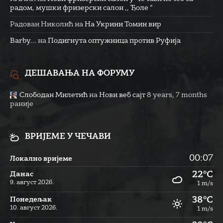
радом, мушки фризерски салон ,, Ђоле “
Радован Николић
на
На Укрини Томин вир
Barby...
на
Подигнута оптужница против Руфија
ДЕШАВАЊА НА ФОРУМУ
Слободан Милетић
на
Нови веб сајт
8 years, 7 months
раније
ВРИЈЕМЕ У ЧЕЧАВИ
00:07
Локално вријеме
22°C
Данас
9. август 2026.
1 m/s
38°C
Понедељак
10. август 2026.
1 m/s