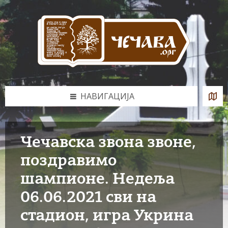
Skip
Skip
Skip
to
to
to
content
left
footer
sidebar
НАВИГАЦИЈА
Чечавска звона звоне,
поздравимо
шампионе. Недеља
06.06.2021 сви на
стадион, игра Укрина