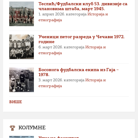
Теслић/Фудбалски клуб 53. дивизије са
члановима штаба, март 1945.
1. април 2026.
категорија
Историја и
етнографија
Ученици петог разреда у Чечави 1972.
године
6. март 2026.
категорија
Историја и
етнографија
Босонога фудбалска екипа из Гаја –
1978.
3. март 2026.
категорија
Историја и
етнографија
ВИШЕ
КОЛУМНЕ