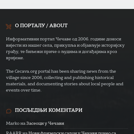
О ПОРТАЛУ / ABOUT
Информативни портал Чечаве од 2006. године доноси
вијести из нашег села, прикупља и објављује историјску
грађу, те биљежи приче о људима и догађајима кроз
вријеме.
The Cecava.org portal has been sharing news from the
village since 2006, collecting and publishing historical
materials, and documenting stories about local people and
events over time.
ПОСЉЕДЊИ КОМЕНТАРИ
Marko
на
Засеоци у Чечави
RAARR
на
Нови фризерски салон у Чечави почео са