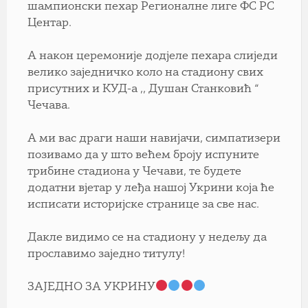
шампионски пехар Регионалне лиге ФС РС
Центар.
А након церемоније додјеле пехара слиједи
велико заједничко коло на стадиону свих
присутних и КУД-а ,, Душан Станковић “
Чечава.
А ми вас драги наши навијачи, симпатизери
позивамо да у што већем броју испуните
трибине стадиона у Чечави, те будете
додатни вјетар у леђа нашој Укрини која ће
исписати историјске странице за све нас.
Дакле видимо се на стадиону у недељу да
прославимо заједно титулу!
ЗАЈЕДНО ЗА УКРИНУ