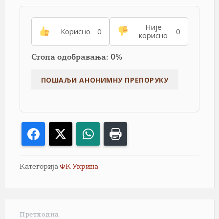
Није
Корисно
0
0
корисно
Стопа одобравања: 0%
Facebook
X
WhatsApp
Print
Категорија
ФК Укрина
Претходна