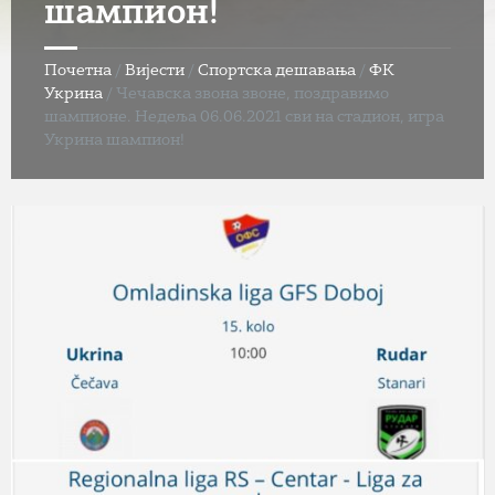
шампион!
Почетна
/
Вијести
/
Спортска дешавања
/
ФК
Укрина
/
Чечавска звона звоне, поздравимо
шампионе. Недеља 06.06.2021 сви на стадион, игра
Укрина шампион!