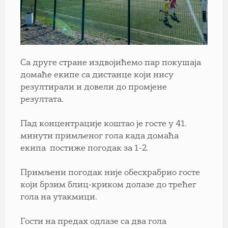
Са друге стране издвојићемо пар покушаја
домаће екипе са дистанце који нису
резултирали и довели до промјене
резултата.
Пад концентрације коштао је госте у 41.
минути примљеног гола када домаћа
екипа постиже погодак за 1-2.
Примљени погодак није обесхрабрио госте
који брзим блиц-криком долазе до трећег
гола на утакмици.
Гости на предах одлазе са два гола