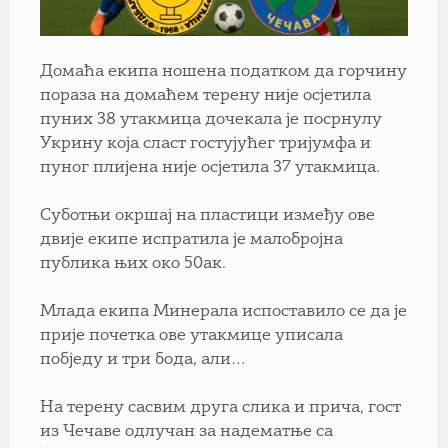
Домаћа екипа ношена податком да горчину
пораза на домаћем терену није осјетила
пуних 38 утакмица дочекала је посрнулу
Укрину која сласт гостујућег тријумфа и
пуног плијена није осјетила 37 утакмица.
Суботњи окршај на пластици између ове
двије екипе испратила је малобројна
публика њих око 50ак.
Млада екипа Минерала испоставило се да је
прије почетка ове утакмице уписала
побједу и три бода, али…
На терену сасвим друга слика и прича, гост
из Чечаве одлучан за надематње са