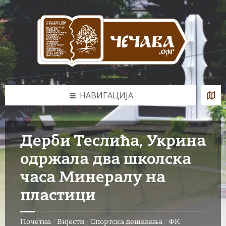
Skip
Skip
Skip
to
to
to
content
left
footer
sidebar
НАВИГАЦИЈА
Дерби Теслића, Укрина
одржала два школска
часа Минералу на
пластици
Почетна
/
Вијести
/
Спортска дешавања
/
ФК