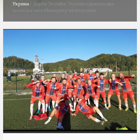
Укрина
/
Дерби Теслића, Укрина одржала два
школска часа Минералу на пластици