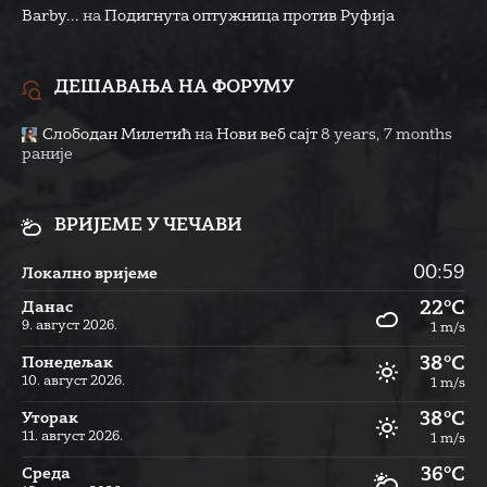
Barby...
на
Подигнута оптужница против Руфија
ДЕШАВАЊА НА ФОРУМУ
Слободан Милетић
на
Нови веб сајт
8 years, 7 months
раније
ВРИЈЕМЕ У ЧЕЧАВИ
00:59
Локално вријеме
22°C
Данас
9. август 2026.
1 m/s
38°C
Понедељак
10. август 2026.
1 m/s
38°C
Уторак
11. август 2026.
1 m/s
36°C
Cреда