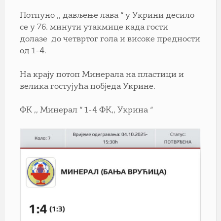
Потпуно ,, дављење лава “ у Укрини десило
се у 76. минути утакмице када гости
долазе до четвртог гола и високе предности
од 1-4.
На крају потоп Минерала на пластици и
велика гостујућа побједа Укрине.
ФК ,, Минерал “ 1-4 ФК,, Укрина “