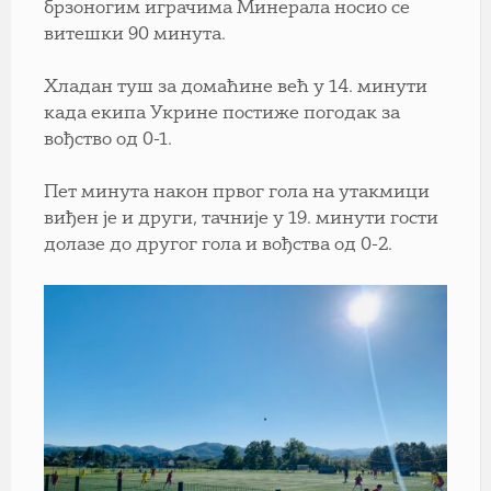
брзоногим играчима Минерала носио се
витешки 90 минута.
Хладан туш за домаћине већ у 14. минути
када екипа Укрине постиже погодак за
вођство од 0-1.
Пет минута након првог гола на утакмици
виђен је и други, тачније у 19. минути гости
долазе до другог гола и вођства од 0-2.