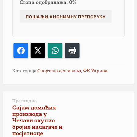
Стопа одобравања: 0%
Facebook
X
WhatsApp
Print
Категорија
Спортска дешавања
,
ФК Укрина
Претходна
Сајам домаћих
производа у
Чечави окупио
бројне излагаче и
посјетиоце