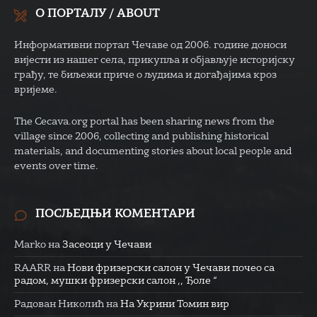
О ПОРТАЛУ / ABOUT
Информативни портал Чечаве од 2006. године доноси
вијести из нашег села, прикупља и објављује историјску
грађу, те биљежи приче о људима и догађајима кроз
вријеме.
The Cecava.org portal has been sharing news from the
village since 2006, collecting and publishing historical
materials, and documenting stories about local people and
events over time.
ПОСЉЕДЊИ КОМЕНТАРИ
Marko
на
Засеоци у Чечави
RAARR
на
Нови фризерски салон у Чечави почео са
радом, мушки фризерски салон ,, Ђоле “
Радован Николић
на
На Укрини Томин вир