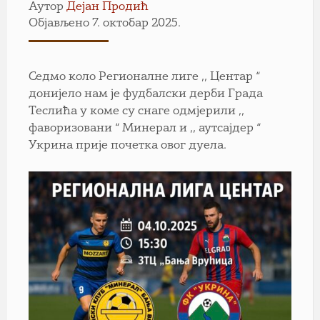
Аутор
Дејан Продић
Објављено 7. октобар 2025.
Седмо коло Регионалне лиге ,, Центар “
донијело нам је фудбалски дерби Града
Теслића у коме су снаге одмјерили ,,
фаворизовани “ Минерал и ,, аутсајдер “
Укрина прије почетка овог дуела.