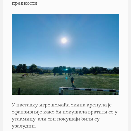
предности.
У наставку игре домаћа екипа кренула је
офанзивније како би покушала вратити се у
утакмицу, али сви покушаји били су
узалудни.