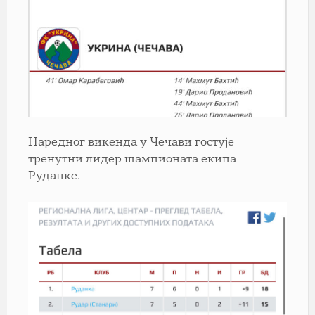
Наредног викенда у Чечави гостује
тренутни лидер шампионата екипа
Руданке.